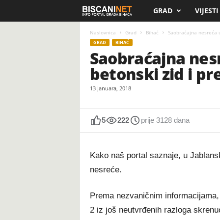
GRAD
VIJESTI
B
i
Naslovnica
Grad
Bihać
Saobraćajna nesreća u 
GRAD
BIHAĆ
Saobraćajna nesr
s
betonski zid i p
c
13 Januara, 2018
a
n
5
222
prije 3128 dana
i
Kako naš portal saznaje, u Jablans
.
nesreće.
n
Prema nezvaničnim informacijama, 
e
2 iz još neutvrđenih razloga skrenuo