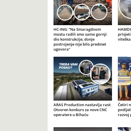
HC-ING: “Na Smaragdnom
HAMDIJ
mostu radili smo samo gornji
prisjet
dio konstrukcije, donje
viteška
postrojenje nije bilo predmet
ugovora”
ARAS Production nastavlja rast:
Četiri 
Otvoren konkurs za nove CNC
podijel
operatere u Bihaću
razvoj 