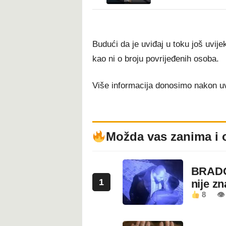
Budući da je uviđaj u toku još uvij
kao ni o broju povrijeđenih osoba.
Više informacija donosimo nakon uv
Možda vas zanima i 
BRADO
1
nije z
8
👁 