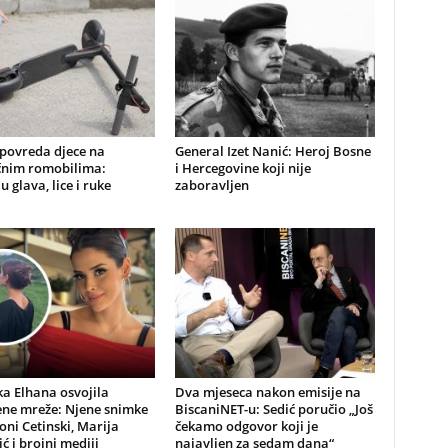
 povreda djece na
General Izet Nanić: Heroj Bosne
ičnim romobilima:
i Hercegovine koji nije
u glava, lice i ruke
zaboravljen
a Elhana osvojila
Dva mjeseca nakon emisije na
ene mreže: Njene snimke
BiscaniNET-u: Sedić poručio „Još
Toni Cetinski, Marija
čekamo odgovor koji je
ić i brojni mediji
najavljen za sedam dana“