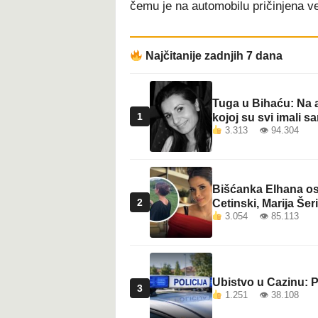
čemu je na automobilu pričinjena ve
t
Najčitanije zadnjih 7 dana
Tuga u Bihaću: Na a
1
kojoj su svi imali sa
3.313 👁 94.304
Bišćanka Elhana osv
2
Cetinski, Marija Šeri
3.054 👁 85.113
Ubistvo u Cazinu: P
3
1.251 👁 38.108