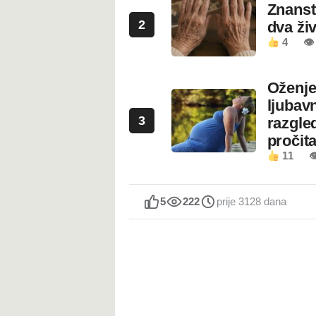
Znanstv
2
dva ži
4
👁
Oženje
ljubavn
3
razgled
pročita
11

5
222
prije 3128 dana