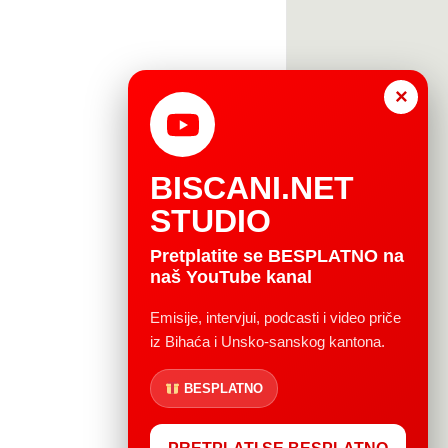
×
BISCANI.NET
STUDIO
Pretplatite se BESPLATNO na
naš YouTube kanal
Emisije, intervjui, podcasti i video priče
iz Bihaća i Unsko-sanskog kantona.
BESPLATNO