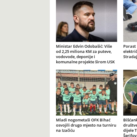
Ministar Edvin Odobašić: Više
Porast
od 2,25 miliona KM za puteve,
elektr
vodovode, deponije i
Stradaj
komunalne projekte širom USK
Mladi nogometaši OFK Bihać
Bišćank
osvojili drugo mjesto na turniru
društv
na Izačiću
dijele 
Šerifov