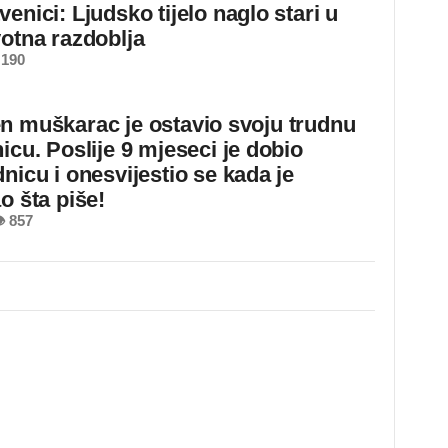
enici: Ljudsko tijelo naglo stari u
votna razdoblja
 190
n muškarac je ostavio svoju trudnu
icu. Poslije 9 mjeseci je dobio
nicu i onesvijestio se kada je
o šta piše!
 857