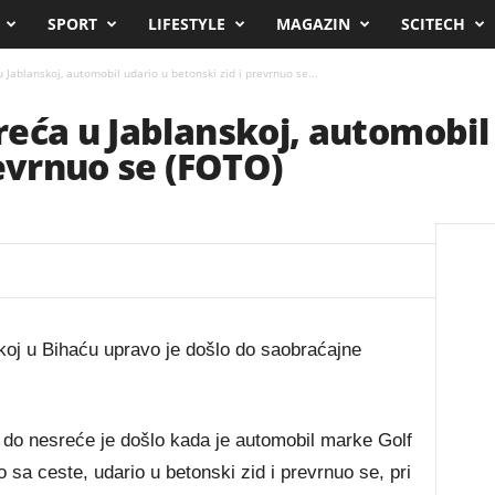
SPORT
LIFESTYLE
MAGAZIN
SCITECH
Jablanskoj, automobil udario u betonski zid i prevrnuo se...
eća u Jablanskoj, automobil
revrnuo se (FOTO)
koj u Bihaću upravo je došlo do saobraćajne
do nesreće je došlo kada je automobil marke Golf
 sa ceste, udario u betonski zid i prevrnuo se, pri