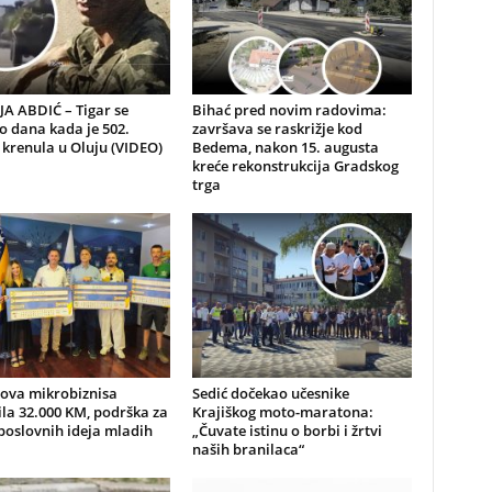
A ABDIĆ – Tigar se
Bihać pred novim radovima:
io dana kada je 502.
završava se raskrižje kod
 krenula u Oluju (VIDEO)
Bedema, nakon 15. augusta
kreće rekonstrukcija Gradskog
trga
nova mikrobiznisa
Sedić dočekao učesnike
ila 32.000 KM, podrška za
Krajiškog moto-maratona:
poslovnih ideja mladih
„Čuvate istinu o borbi i žrtvi
naših branilaca“