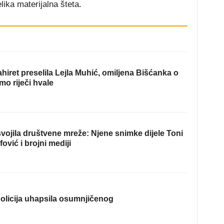
lika materijalna šteta.
hiret preselila Lejla Muhić, omiljena Bišćanka o
mo riječi hvale
ojila društvene mreže: Njene snimke dijele Toni
fović i brojni mediji
olicija uhapsila osumnjičenog