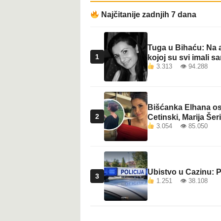
Najčitanije zadnjih 7 dana
Tuga u Bihaću: Na a
1
kojoj su svi imali sa
3.313 👁 94.288
Bišćanka Elhana osv
2
Cetinski, Marija Šeri
3.054 👁 85.050
Ubistvo u Cazinu: P
3
1.251 👁 38.108