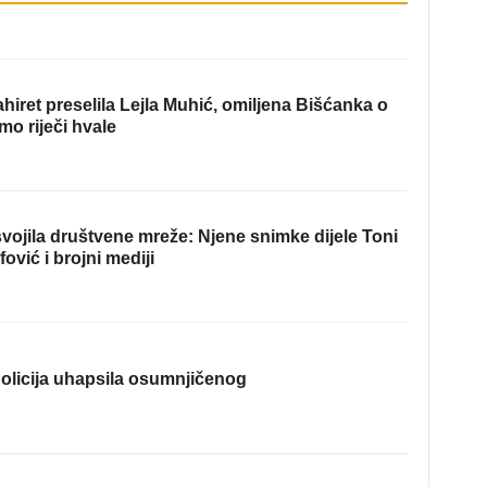
hiret preselila Lejla Muhić, omiljena Bišćanka o
mo riječi hvale
ojila društvene mreže: Njene snimke dijele Toni
fović i brojni mediji
olicija uhapsila osumnjičenog