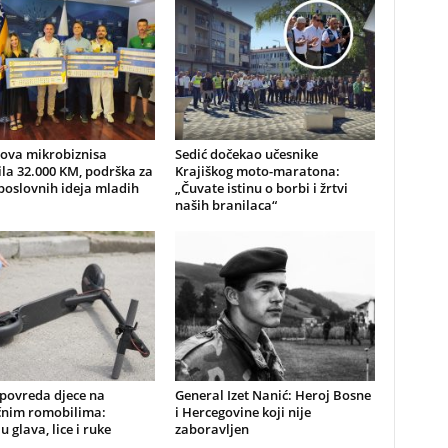
nova mikrobiznisa
Sedić dočekao učesnike
ila 32.000 KM, podrška za
Krajiškog moto-maratona:
poslovnih ideja mladih
„Čuvate istinu o borbi i žrtvi
naših branilaca“
 povreda djece na
General Izet Nanić: Heroj Bosne
ičnim romobilima:
i Hercegovine koji nije
u glava, lice i ruke
zaboravljen