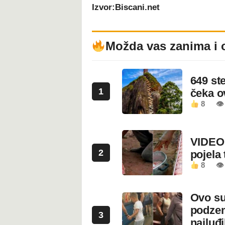
Izvor:Biscani.net
Možda vas zanima i 
649 st
1
čeka 
8
👁
VIDEO:
2
pojela 
8
👁 
Ovo su
podzem
3
najluđ