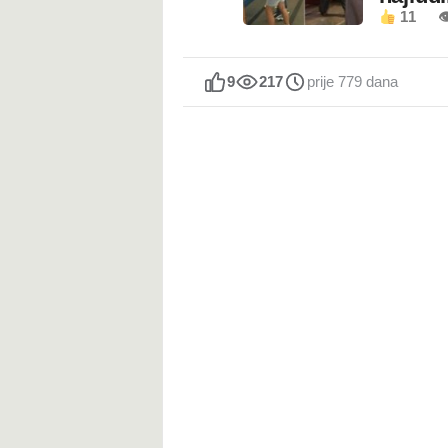
11

9
217
prije 779 dana