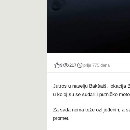
9
217
prije 779 dana
Jutros u naselju Bakšaiš, lokacija
u kojoj su se sudarili putničko moto
Za sada nema teže ozlijeđenih, a sa
promet.