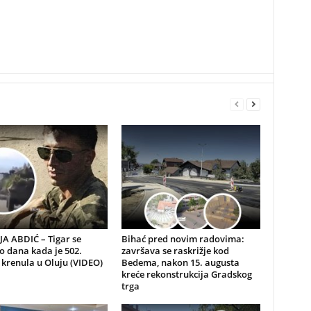
A ABDIĆ – Tigar se
Bihać pred novim radovima:
io dana kada je 502.
završava se raskrižje kod
 krenula u Oluju (VIDEO)
Bedema, nakon 15. augusta
kreće rekonstrukcija Gradskog
trga