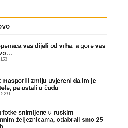
ovo
epenaca vas dijeli od vrha, a gore vas
ovo…
 153
 Rasporili zmiju uvjereni da im je
tele, pa ostali u čudu
2.231
 fotke snimljene u ruskim
nim željeznicama, odabrali smo 25
ih