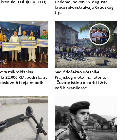
 krenula u Oluju (VIDEO)
Bedema, nakon 15. augusta
kreće rekonstrukcija Gradskog
trga
nova mikrobiznisa
Sedić dočekao učesnike
ila 32.000 KM, podrška za
Krajiškog moto-maratona:
poslovnih ideja mladih
„Čuvate istinu o borbi i žrtvi
naših branilaca“