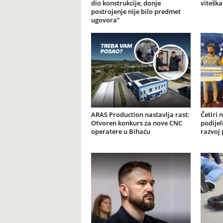
dio konstrukcije, donje
viteška
postrojenje nije bilo predmet
ugovora”
ARAS Production nastavlja rast:
Četiri 
Otvoren konkurs za nove CNC
podijel
operatere u Bihaću
razvoj 