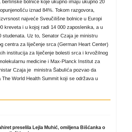
 berli
nske bolnice koje ukupno imaju ukupno 20
popunjenošću iznad 84%. Tokom razgovora,
izvrsnost najveće Sveučilišne bolnice u Europi
00 kreveta i u kojoj radi 14 000 zaposlenika, a u
0 studenata. Uz to, Senator Czaja je ministru
g centra za liječenje srca (German Heart Center)
ih institucija za liječenje bolesti srca i krvožilnog
olekularnu medicine i Max-Planck Institut za
istar Czaja je ministra Šabulića pozvao da
a The World Health Summit koji se održava u
hiret preselila Lejla Muhić, omiljena Bišćanka o