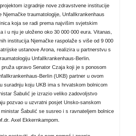
projektom izgradnje nove zdravstvene institucije
će Njemačke traumatologije, Unfallkrankenhaus
olnica koja se radi prema najvišim svjetskim
a i u nju je uloženo oko 30 000 000 eura. Vitanas,
nih institucija Njemačke raspolaže s više od 9 000
jatrijske ustanove Arona, realizira u partnerstvu s
umatologiju Unfallkrankenhaus-Berlin.
 pruža upravo Senator Czaja koji je s ponosom
nfallkrankenhaus-Berlin (UKB) partner u ovom
jnu suradnju koju UKB ima s hrvatskom bolnicom
istar Šabulić je izrazio veliko zadovoljstvo
zaju pozvao u uzvratni posjet Unsko-sanskom
ministar Šabulić se susreo i s ravnateljem bolnice
of.dr. Axel Ekkernkampom.