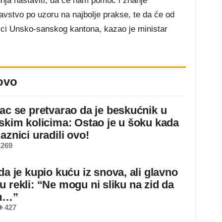
ja nastaviti, da će nam pomoć i znanje
vstvo po uzoru na najbolje prakse, te da će od
nici Unsko-sanskog kantona, kazao je ministar
ovo
jac se pretvarao da je beskućnik u
dskim kolicima: Ostao je u šoku kada
aznici uradili ovo!
 269
da je kupio kuću iz snova, ali glavno
u rekli: “Ne mogu ni sliku na zid da
m…”
 427