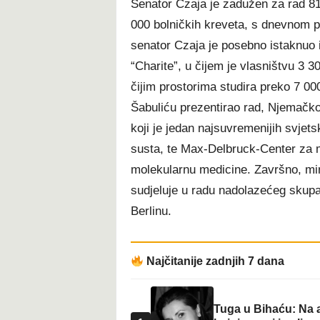
Senator Czaja je zadužen za rad 81
t
000 bolničkih kreveta, s dnevnom 
senator Czaja je posebno istaknuo 
“Charite”, u čijem je vlasništvu 3 3
čijim prostorima studira preko 7 00
Šabuliću prezentirao rad, Njemačko
koji je jedan najsuvremenijih svjetsk
susta, te Max-Delbruck-Center za m
molekularnu medicine. Završno, min
sudjeluje u radu nadolazećeg skup
Berlinu.
Najčitanije zadnjih 7 dana
Tuga u Bihaću: Na a