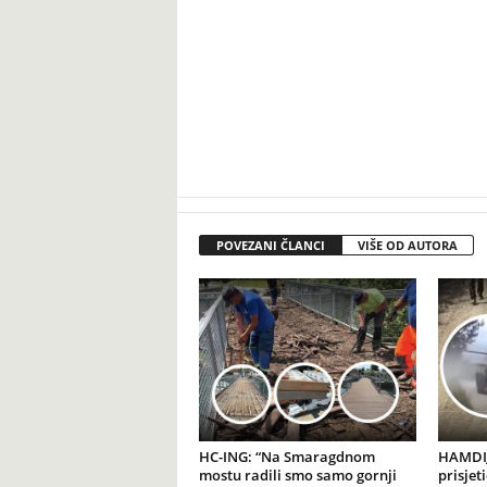
POVEZANI ČLANCI
VIŠE OD AUTORA
HC-ING: “Na Smaragdnom
HAMDIJ
mostu radili smo samo gornji
prisjet