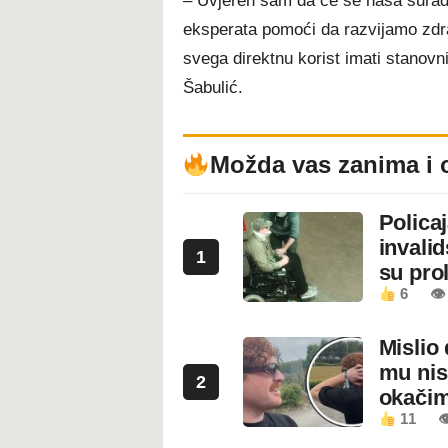
– Uvjeren sam da će se naša suradn
eksperata pomoći da razvijamo zdra
svega direktnu korist imati stanov
Šabulić.
Možda vas zanima i 
Polica
invali
1
su prol
6
👁
Mislio 
mu nis
2
okači
11
