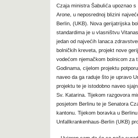
Czaja ministra Šabulića upoznao s 
Arone, u neposrednoj blizini najve
Berlin, (UKB). Nova gerijatrijska b
standardima je u vlasništvu Vitanas
jedan od najvećih lanaca zdravstve
bolničkih kreveta, projekt nove geri
vodećom njemačkom bolnicom za tra
Godinama, cijelom projektu potporu
naveo da ga raduje što je upravo U
projektu te je istodobno naveo sja
Sv. Katarina. Tijekom razgovora min
posjetom Berlinu te je Senatora C
kantonu. Tijekom boravka u Berlinu 
Unfallkrankenhaus-Berlin (UKB) pr