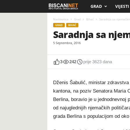
GRAD
VIJESTI
B
i
Naslovnica
Grad
Bihać
Saradnja sa njemački
GRAD
BIHAĆ
Saradnja sa nje
s
5 Septembra, 2016
c
a
3
242
prije 3623 dana
n
Dženis Šabulić, ministar zdravstva 
i
kantona, na poziv Senatora Maria Cz
.
Berlina, boravio je u jednodnevnoj 
od najuglednijih njemačkih političar
n
grada Berlina s populacijom od oko
e