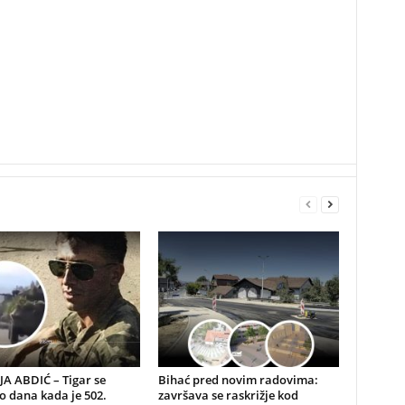
A ABDIĆ – Tigar se
Bihać pred novim radovima:
io dana kada je 502.
završava se raskrižje kod