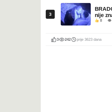
BRADO
3
nije z
8
👁 
3
242
prije 3623 dana