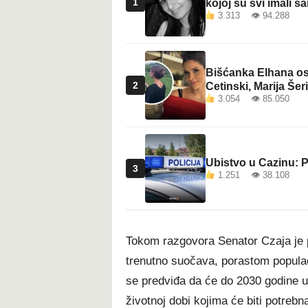
1
kojoj su svi imali sa
3.313 👁 94.288
Bišćanka Elhana osv
2
Cetinski, Marija Šeri
3.054 👁 85.050
Ubistvo u Cazinu: P
3
1.251 👁 38.108
Tokom razgovora Senator Czaja je
trenutno suočava, porastom populaci
se predviđa da će do 2030 godine u 
životnoj dobi kojima će biti potre