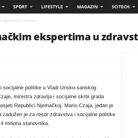
SPORT
LIFESTYLE
MAGAZIN
SCITECH
m ekspertima u zdravstvu
mačkim ekspertima u zdravs
i socijalne politike u Vladi Unsko-sanskog
aje, ministra zdravlja i socijalne skrbi grada
posjeti Republici Njemačkoj. Mario Czaja, jedan je
a zadužen je za resor zdravstva i socijalne politike
 4 miliona stanovnika.