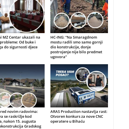
i MZ Centar ukazali na
HC-ING: “Na Smaragdnom
probleme: Od buke i
mostu radili smo samo gornji
a do sigurnosti djece
dio konstrukcije, donje
postrojenje nije bilo predmet
ugovora”
pred novim radovima:
ARAS Production nastavlja rast:
a se raskrižje kod
Otvoren konkurs za nove CNC
, nakon 15. augusta
operatere u Bihaću
ekonstrukcija Gradskog