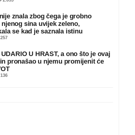
ije znala zbog čega je grobno
 njenog sina uvijek zeleno,
ala se kad je saznala istinu
 257
DARIO U HRAST, a ono što je ovaj
n pronašao u njemu promijenit će
VOT
 136