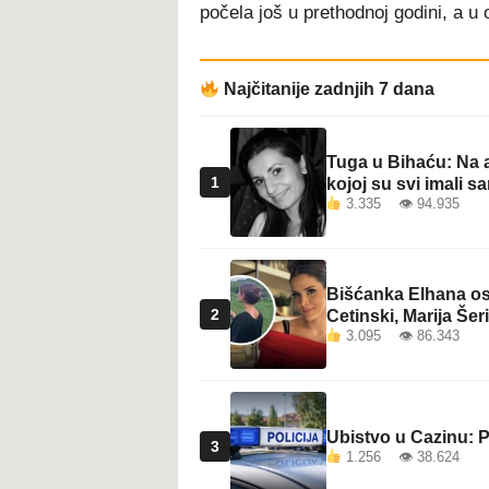
počela još u prethodnoj godini, a u 
Najčitanije zadnjih 7 dana
Tuga u Bihaću: Na a
1
kojoj su svi imali sa
3.335 👁 94.935
Bišćanka Elhana osv
2
Cetinski, Marija Šeri
3.095 👁 86.343
Ubistvo u Cazinu: P
3
1.256 👁 38.624