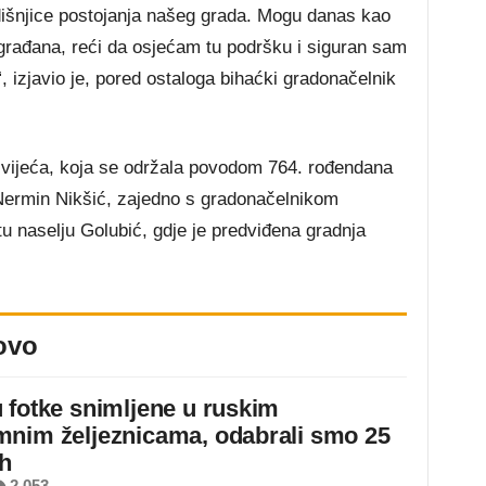
dišnjice postojanja našeg grada. Mogu danas kao
ugrađana, reći da osjećam tu podršku i siguran sam
 izjavio je, pored ostaloga bihaćki gradonačelnik
ijeća, koja se održala povodom 764. rođendana
Nermin Nikšić, zajedno s gradonačelnikom
tu naselju Golubić, gdje je predviđena gradnja
ovo
 fotke snimljene u ruskim
nim željeznicama, odabrali smo 25
ih
 2.053