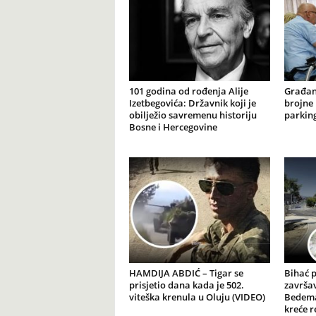
101 godina od rođenja Alije
Građan
Izetbegovića: Državnik koji je
brojne 
obilježio savremenu historiju
parking
Bosne i Hercegovine
HAMDIJA ABDIĆ – Tigar se
Bihać 
prisjetio dana kada je 502.
završav
viteška krenula u Oluju (VIDEO)
Bedema
kreće r