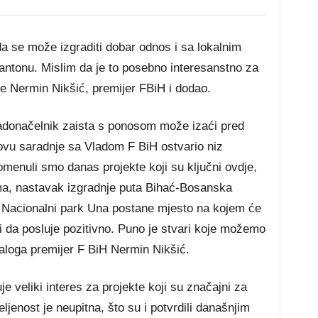
a se može izgraditi dobar odnos i sa lokalnim
ntonu. Mislim da je to posebno interesanstno za
je Nermin Nikšić, premijer FBiH i dodao.
adonačelnik zaista s ponosom može izaći pred
novu saradnje sa Vladom F BiH ostvario niz
pomenuli smo danas projekte koji su ključni ovdje,
ma, nastavak izgradnje puta Bihać-Bosanska
a Nacionalni park Una postane mjesto na kojem će
ovi da posluje pozitivno. Puno je stvari koje možemo
taloga premijer F BiH Nermin Nikšić.
e veliki interes za projekte koji su značajni za
ljenost je neupitna, što su i potvrdili današnjim