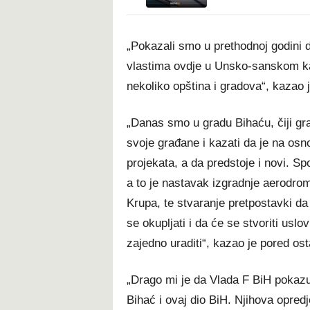
„Pokazali smo u prethodnoj godini d
vlastima ovdje u Unsko-sanskom ka
nekoliko opština i gradova“, kazao 
„Danas smo u gradu Bihaću, čiji gr
svoje građane i kazati da je na os
projekata, a da predstoje i novi. S
a to je nastavak izgradnje aerodro
Krupa, te stvaranje pretpostavki d
se okupljati i da će se stvoriti usl
zajedno uraditi“, kazao je pored os
„Drago mi je da Vlada F BiH pokazuj
Bihać i ovaj dio BiH. Njihova opredje