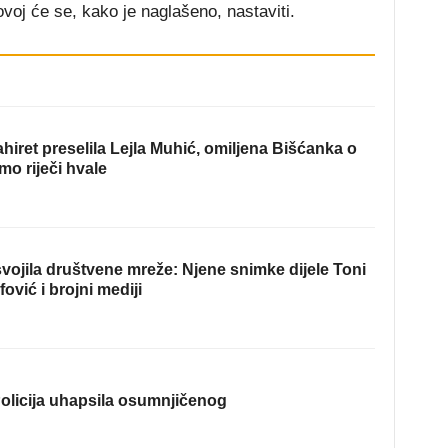
ovoj će se, kako je naglašeno, nastaviti.
hiret preselila Lejla Muhić, omiljena Bišćanka o
mo riječi hvale
ojila društvene mreže: Njene snimke dijele Toni
fović i brojni mediji
olicija uhapsila osumnjičenog