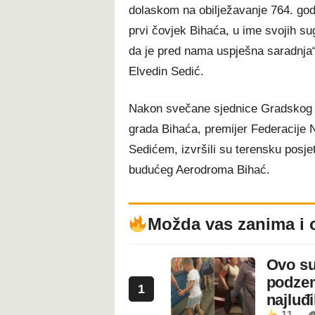
dolaskom na obilježavanje 764. go
prvi čovjek Bihaća, u ime svojih s
da je pred nama uspješna saradnja“,
Elvedin Sedić.
Nakon svečane sjednice Gradskog v
grada Bihaća, premijer Federacije 
Sedićem, izvršili su terensku posje
budućeg Aerodroma Bihać.
Možda vas zanima i 
Ovo su
podzem
1
najluđ
11
