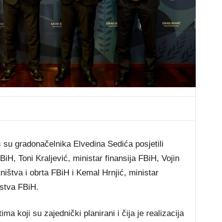
u gradonačelnika Elvedina Sedića posjetili
iH, Toni Kraljević, ministar finansija FBiH, Vojin
ništva i obrta FBiH i Kemal Hrnjić, ministar
rstva FBiH.
a koji su zajednički planirani i čija je realizacija