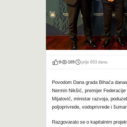
t
9
169
prije 893 dana
Povodom Dana grada Bihaća danas s
Nermin Nikšić, premijer Federacije B
Mijatović, ministar razvoja, poduzet
poljoprivrede, vodoprivrede i šuma
Razgovaralo se o kapitalnim projektim