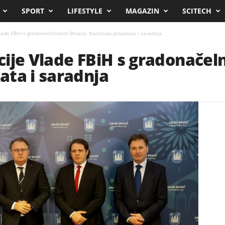
SPORT
LIFESTYLE
MAGAZIN
SCITECH
lade FBiH s gradonačelnikom Bihaća: Nastavak projekata i saradnja
ije Vlade FBiH s gradonačel
ata i saradnja