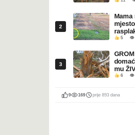
Mama n
mjesto
2
rasplak
5
👁
GROM U
domaći
3
mu ŽI
6
👁
9
169
prije 893 dana