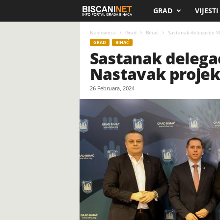
GRAD
VIJESTI
B
i
Naslovnica
Grad
Bihać
Sastanak delegacije V
GRAD
BIHAĆ
Sastanak delegac
s
Nastavak projek
c
26 Februara, 2024
a
n
i
.
n
e