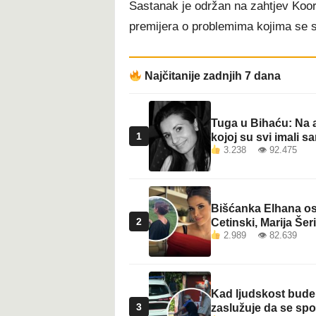
Sastanak je održan na zahtjev Koor
t
premijera o problemima kojima se 
Najčitanije zadnjih 7 dana
Tuga u Bihaću: Na a
1
kojoj su svi imali sa
3.238 👁 92.475
Bišćanka Elhana osv
2
Cetinski, Marija Šeri
2.989 👁 82.639
Kad ljudskost bude 
3
zaslužuje da se sp