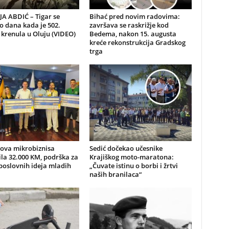
A ABDIĆ – Tigar se
Bihać pred novim radovima:
io dana kada je 502.
završava se raskrižje kod
 krenula u Oluju (VIDEO)
Bedema, nakon 15. augusta
kreće rekonstrukcija Gradskog
trga
nova mikrobiznisa
Sedić dočekao učesnike
ila 32.000 KM, podrška za
Krajiškog moto-maratona:
poslovnih ideja mladih
„Čuvate istinu o borbi i žrtvi
naših branilaca“