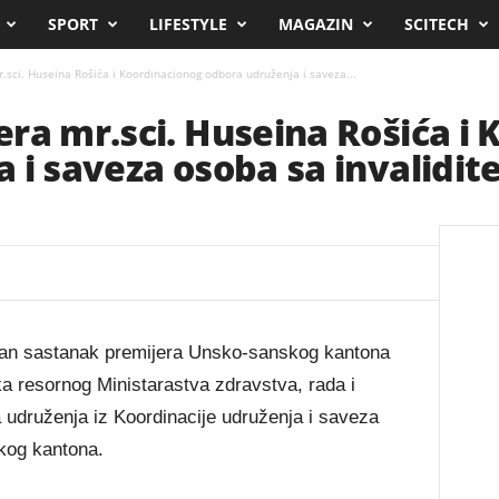
SPORT
LIFESTYLE
MAGAZIN
SCITECH
.sci. Huseina Rošića i Koordinacionog odbora udruženja i saveza...
ra mr.sci. Huseina Rošića i
 i saveza osoba sa invalidi
žan sastanak premijera Unsko-sanskog kantona
a resornog Ministarastva zdravstva, rada i
a udruženja iz Koordinacije udruženja i saveza
kog kantona.