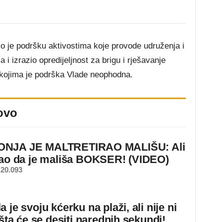
o je podršku aktivostima koje provode udruženja i
i izrazio opredijeljnost za brigu i rješavanje
a kojima je podrška Vlade neophodna.
ovo
NJA JE MALTRETIRAO MALIŠU: Ali
nao da je mališa BOKSER! (VIDEO)
20.093
 je svoju kćerku na plaži, ali nije ni
 šta će se desiti narednih sekundi!