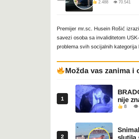
2.488 👁 70.541
Premijer mr.sc. Husein Rošić izrazi
savezi osoba sa invaliditetom USK-a 
problema svih socijalnih kategorij
Možda vas zanima i 
BRADO
1
nije z
8
👁 
Snimala
2
slutila