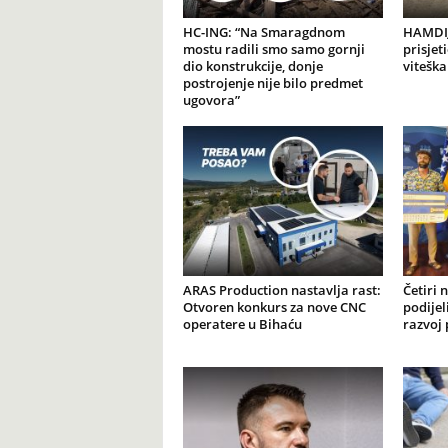
HC-ING: “Na Smaragdnom
HAMDIJ
mostu radili smo samo gornji
prisjet
dio konstrukcije, donje
viteška
postrojenje nije bilo predmet
ugovora”
ARAS Production nastavlja rast:
Četiri 
Otvoren konkurs za nove CNC
podijel
operatere u Bihaću
razvoj 