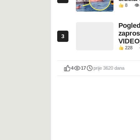
8
👁
Pogled
zapros
3
VIDEO
228
4
17
prije 3620 dana