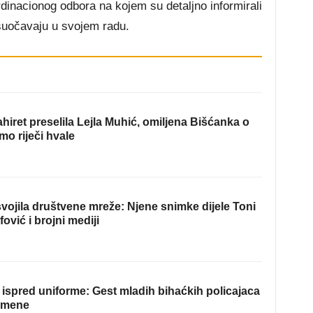
dinacionog odbora na kojem su detaljno informirali
suočavaju u svojem radu.
hiret preselila Lejla Muhić, omiljena Bišćanka o
mo riječi hvale
ojila društvene mreže: Njene snimke dijele Toni
fović i brojni mediji
ispred uniforme: Gest mladih bihaćkih policajaca
omene