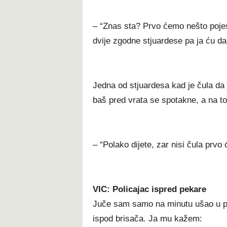
– “Znas sta? Prvo ćemo nešto pojes
dvije zgodne stjuardese pa ja ću da
Jedna od stjuardesa kad je čula da j
baš pred vrata se spotakne, a na to
– “Polako dijete, zar nisi čula prvo
VIC: Policajac ispred pekare
Juče sam samo na minutu ušao u pe
ispod brisača. Ja mu kažem: