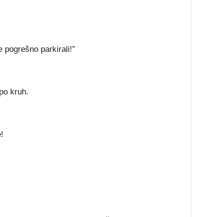
e pogrešno parkirali!”
po kruh.
!