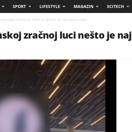
SPORT
LIFESTYLE
MAGAZIN
SCITECH
rdamskoj zračnoj luci nešto je najbolje što ćete danas vidjeti
koj zračnoj luci nešto je naj