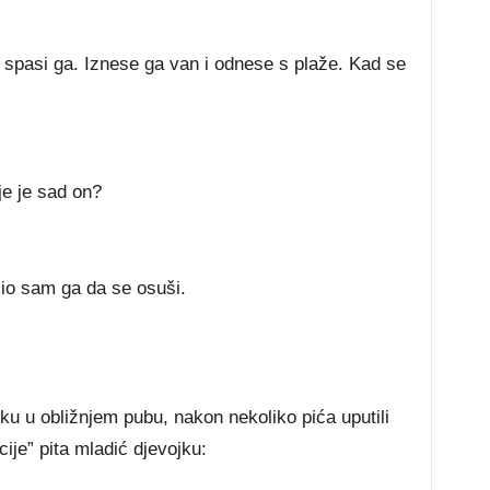
 spasi ga. Iznese ga van i odnese s plaže. Kad se
je je sad on?
sio sam ga da se osuši.
u u obližnjem pubu, nakon nekoliko pića uputili
cije” pita mladić djevojku: