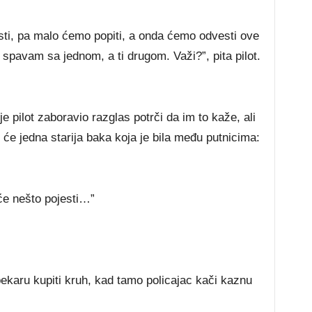
ti, pa malo ćemo popiti, a onda ćemo odvesti ove
 spavam sa jednom, a ti drugom. Važi?”, pita pilot.
e pilot zaboravio razglas potrči da im to kaže, ali
 će jedna starija baka koja je bila među putnicima:
 će nešto pojesti…”
karu kupiti kruh, kad tamo policajac kači kaznu