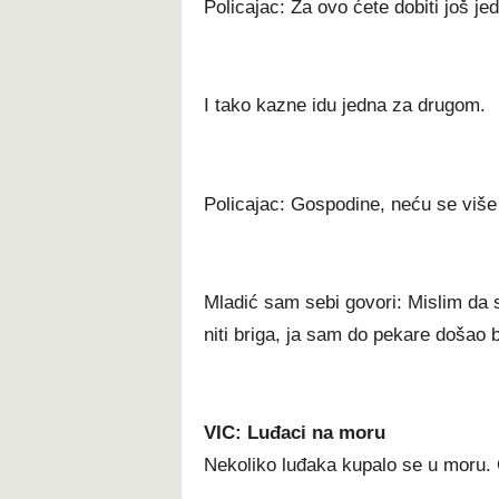
Policajac: Za ovo ćete dobiti još j
I tako kazne idu jedna za drugom.
Policajac: Gospodine, neću se više 
Mladić sam sebi govori: Mislim da s
niti briga, ja sam do pekare došao 
VIC: Luđaci na moru
Nekoliko luđaka kupalo se u moru. 