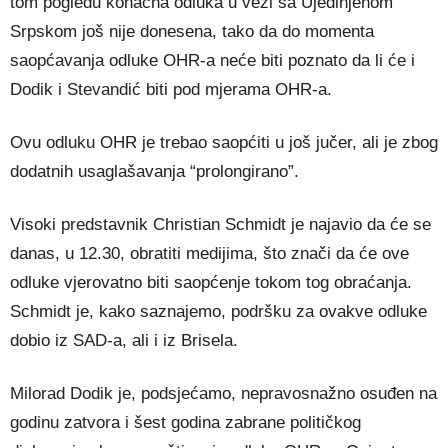
tom pogledu konačna odluka u vezi sa Ujedinjenom
Srpskom još nije donesena, tako da do momenta
saopćavanja odluke OHR-a neće biti poznato da li će i
Dodik i Stevandić biti pod mjerama OHR-a.
Ovu odluku OHR je trebao saopćiti u još jučer, ali je zbog
dodatnih usaglašavanja “prolongirano”.
Visoki predstavnik Christian Schmidt je najavio da će se
danas, u 12.30, obratiti medijima, što znači da će ove
odluke vjerovatno biti saopćenje tokom tog obraćanja.
Schmidt je, kako saznajemo, podršku za ovakve odluke
dobio iz SAD-a, ali i iz Brisela.
Milorad Dodik je, podsjećamo, nepravosnažno osuđen na
godinu zatvora i šest godina zabrane političkog