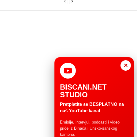
×
BISCANI.NET
STUDIO
Pretplatite se BESPLATNO na
naš YouTube kanal
Emisije, intervjui, podcasti i video
priče iz Bihaća i Unsko-sanskog
kantona.