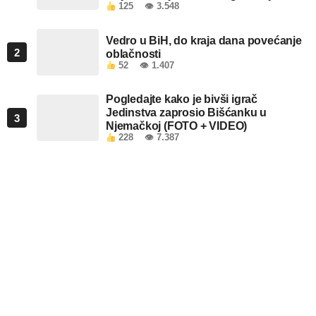
125
👁 3.548
objektima u FBiH
Vedro u BiH, do kraja dana povećanje
2
oblačnosti
52
👁 1.407
Pogledajte kako je bivši igrač
Jedinstva zaprosio Bišćanku u
3
Njemačkoj (FOTO + VIDEO)
228
👁 7.387