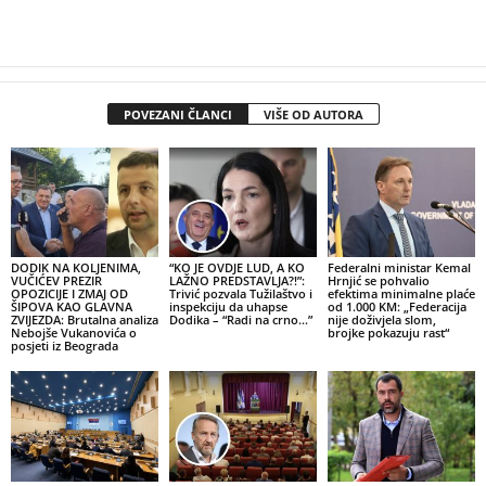
POVEZANI ČLANCI
VIŠE OD AUTORA
DODIK NA KOLJENIMA,
“KO JE OVDJE LUD, A KO
Federalni ministar Kemal
VUČIĆEV PREZIR
LAŽNO PREDSTAVLJA?!”:
Hrnjić se pohvalio
OPOZICIJE I ZMAJ OD
Trivić pozvala Tužilaštvo i
efektima minimalne plaće
ŠIPOVA KAO GLAVNA
inspekciju da uhapse
od 1.000 KM: „Federacija
ZVIJEZDA: Brutalna analiza
Dodika – “Radi na crno…”
nije doživjela slom,
Nebojše Vukanovića o
brojke pokazuju rast“
posjeti iz Beograda