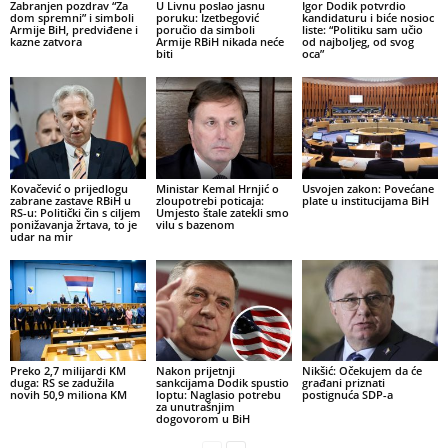
Zabranjen pozdrav “Za
U Livnu poslao jasnu
Igor Dodik potvrdio
dom spremni” i simboli
poruku: Izetbegović
kandidaturu i biće nosioc
Armije BiH, predviđene i
poručio da simboli
liste: “Politiku sam učio
kazne zatvora
Armije RBiH nikada neće
od najboljeg, od svog
biti
oca”
Kovačević o prijedlogu
Ministar Kemal Hrnjić o
Usvojen zakon: Povećane
zabrane zastave RBiH u
zloupotrebi poticaja:
plate u institucijama BiH
RS-u: Politički čin s ciljem
Umjesto štale zatekli smo
ponižavanja žrtava, to je
vilu s bazenom
udar na mir
Preko 2,7 milijardi KM
Nakon prijetnji
Nikšić: Očekujem da će
duga: RS se zadužila
sankcijama Dodik spustio
građani priznati
novih 50,9 miliona KM
loptu: Naglasio potrebu
postignuća SDP-a
za unutrašnjim
dogovorom u BiH