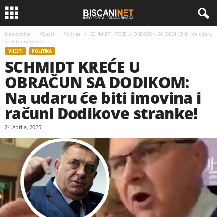
Naslovnica
Vijesti
Politika
SCHMIDT KREĆE U OBRAČUN SA DODIKOM: Na udaru
će biti imovina i...
VIJESTI
POLITIKA
SCHMIDT KREĆE U
OBRAČUN SA DODIKOM:
Na udaru će biti imovina i
računi Dodikove stranke!
24 Aprila, 2025