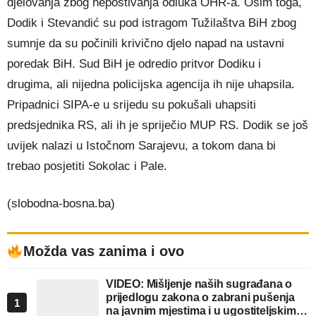
djelovanja zbog nepoštivanja odluka OHR-a. Osim toga,
Dodik i Stevandić su pod istragom Tužilaštva BiH zbog
sumnje da su počinili krivično djelo napad na ustavni
poredak BiH. Sud BiH je odredio pritvor Dodiku i
drugima, ali nijedna policijska agencija ih nije uhapsila.
Pripadnici SIPA-e u srijedu su pokušali uhapsiti
predsjednika RS, ali ih je spriječio MUP RS. Dodik se još
uvijek nalazi u Istočnom Sarajevu, a tokom dana bi
trebao posjetiti Sokolac i Pale.
(slobodna-bosna.ba)
Možda vas zanima i ovo
VIDEO: Mišljenje naših sugrađana o
prijedlogu zakona o zabrani pušenja
1
na javnim mjestima i u ugostiteljskim