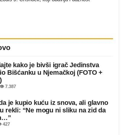
ovo
ajte kako je bivši igrač Jedinstva
io Bišćanku u Njemačkoj (FOTO +
)
👁 7.387
da je kupio kuću iz snova, ali glavno
u rekli: “Ne mogu ni sliku na zid da
m…”
 427