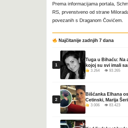
Prema informacijama portala, Schmid
RS, prvenstveno od strane Milorada D
povezanih s Draganom Čovićem.
Najčitanije zadnjih 7 dana
Tuga u Bihaću: Na a
1
kojoj su svi imali sa
3.264 👁 93.265
Bišćanka Elhana osv
2
Cetinski, Marija Šeri
3.006 👁 83.423