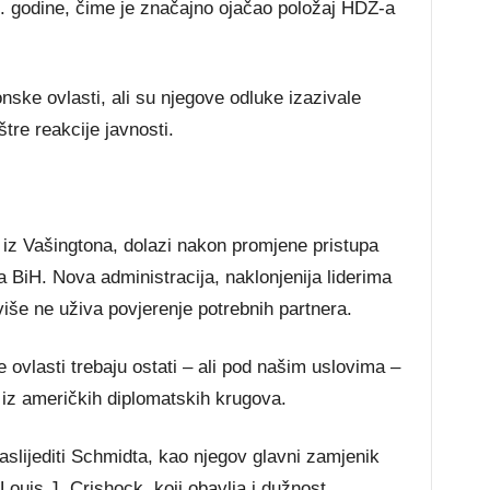
2. godine, čime je značajno ojačao položaj HDZ-a
ske ovlasti, ali su njegove odluke izazivale
štre reakcije javnosti.
iz Vašingtona, dolazi nakon promjene pristupa
 BiH. Nova administracija, naklonjenija liderima
iše ne uživa povjerenje potrebnih partnera.
ovlasti trebaju ostati – ali pod našim uslovima –
iz američkih diplomatskih krugova.
aslijediti Schmidta, kao njegov glavni zamjenik
Louis J. Crishock, koji obavlja i dužnost