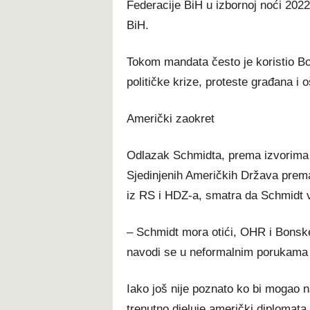
Federacije BiH u izbornoj noći 202
BiH.
Tokom mandata često je koristio Bon
političke krize, proteste građana i o
Američki zaokret
Odlazak Schmidta, prema izvorima 
Sjedinjenih Američkih Država prema
iz RS i HDZ-a, smatra da Schmidt v
– Schmidt mora otići, OHR i Bonske 
navodi se u neformalnim porukama 
Iako još nije poznato ko bi mogao n
trenutno djeluje američki diplomata 