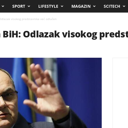
SPORT
LIFESTYLE
MAGAZIN
SCITECH
Odlazak visokog predstavnika već odlučen
 BiH: Odlazak visokog preds