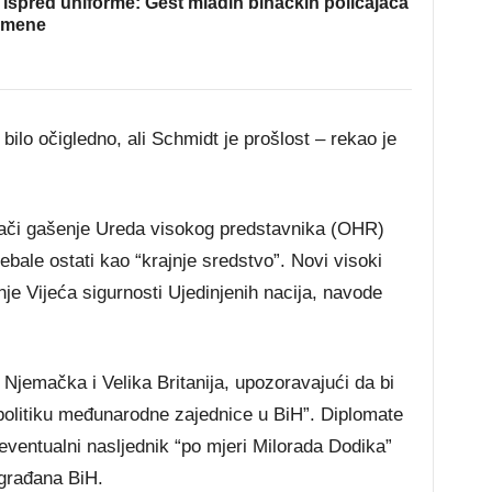
ispred uniforme: Gest mladih bihaćkih policajaca
omene
bilo očigledno, ali Schmidt je prošlost – rekao je
ači gašenje Ureda visokog predstavnika (OHR)
trebale ostati kao “krajnje sredstvo”. Novi visoki
je Vijeća sigurnosti Ujedinjenih nacija, navode
Njemačka i Velika Britanija, upozoravajući da bi
 politiku međunarodne zajednice u BiH”. Diplomate
 eventualni nasljednik “po mjeri Milorada Dodika”
 građana BiH.