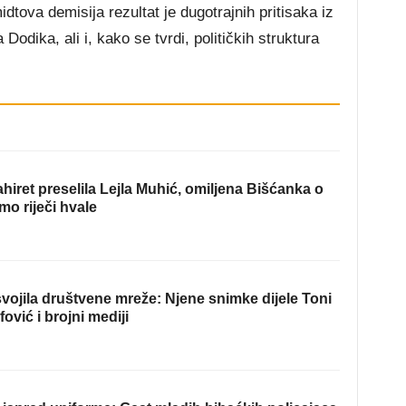
tova demisija rezultat je dugotrajnih pritisaka iz
odika, ali i, kako se tvrdi, političkih struktura
hiret preselila Lejla Muhić, omiljena Bišćanka o
mo riječi hvale
ojila društvene mreže: Njene snimke dijele Toni
fović i brojni mediji