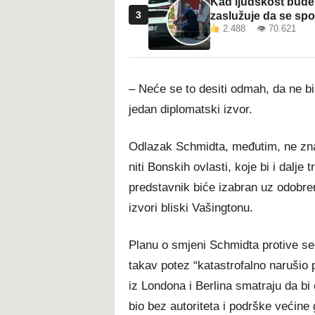
Kad ljudskost bude 
3
zaslužuje da se sp
2.488 👁 70.621
– Neće se to desiti odmah, da ne bi 
jedan diplomatski izvor.
Odlazak Schmidta, međutim, ne zn
niti Bonskih ovlasti, koje bi i dalje 
predstavnik biće izabran uz odobren
izvori bliski Vašingtonu.
Planu o smjeni Schmidta protive se 
takav potez “katastrofalno narušio
iz Londona i Berlina smatraju da bi
bio bez autoriteta i podrške većine