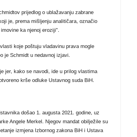
chmidtov prijedlog o ublažavanju zabrane
i je, prema mišljenju analitičara, označio
imovine ka njenoj eroziji”.
 vlasti koje poštuju vladavinu prava mogle
o je Schmidt u nedavnoj izjavi.
e jer, kako se navodi, ide u prilog vlastima
 otvoreno krše odluke Ustavnog suda BiH.
dstavnika došao 1. augusta 2021. godine, uz
rke Angele Merkel. Njegov mandat obilježile su
metanje izmjena Izbornog zakona BiH i Ustava