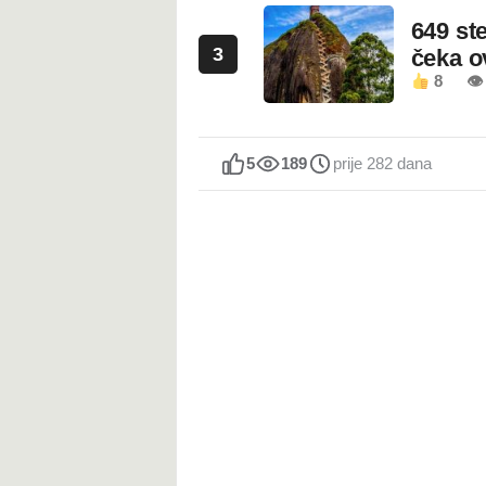
649 st
3
čeka 
8
👁
5
189
prije 282 dana