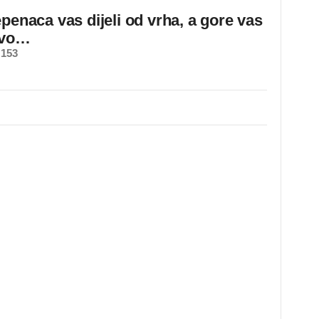
epenaca vas dijeli od vrha, a gore vas
ovo…
 153