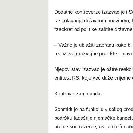
Dodatne kontroverze izazvao je i S
raspolaganja državnom imovinom, koj
“zaokret od politike zaštite državne 
– Važno je ublažiti zabranu kako bi
realizovati razvojne projekte – nave
Njegov stav izazvao je oštre reakcij
entiteta RS, koje već duže vrijeme
Kontroverzan mandat
Schmidt je na funkciju visokog pre
podršku tadašnje njemačke kancela
brojne kontroverze, uključujući na