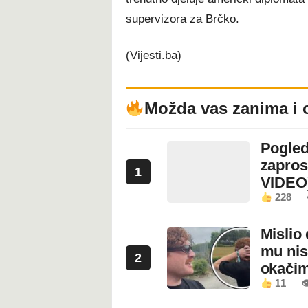
supervizora za Brčko.
(Vijesti.ba)
Možda vas zanima i 
Pogled
zapros
1
VIDEO
228
Mislio 
mu nis
2
okači
11
