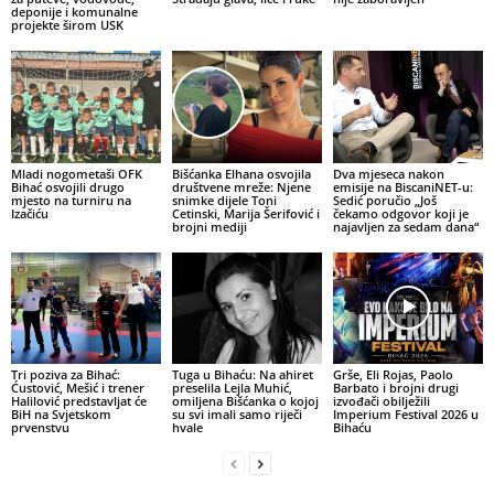
deponije i komunalne
projekte širom USK
Mladi nogometaši OFK
Bišćanka Elhana osvojila
Dva mjeseca nakon
Bihać osvojili drugo
društvene mreže: Njene
emisije na BiscaniNET-u:
mjesto na turniru na
snimke dijele Toni
Sedić poručio „Još
Izačiću
Cetinski, Marija Šerifović i
čekamo odgovor koji je
brojni mediji
najavljen za sedam dana“
Tri poziva za Bihać:
Tuga u Bihaću: Na ahiret
Grše, Eli Rojas, Paolo
Ćustović, Mešić i trener
preselila Lejla Muhić,
Barbato i brojni drugi
Halilović predstavljat će
omiljena Bišćanka o kojoj
izvođači obilježili
BiH na Svjetskom
su svi imali samo riječi
Imperium Festival 2026 u
prvenstvu
hvale
Bihaću