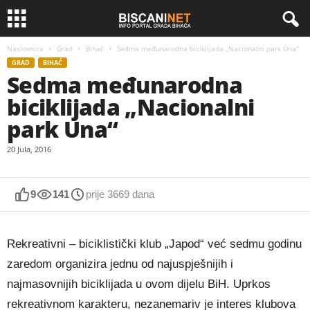
Naslovnica
Grad
Bihać
Sedma međunarodna biciklijada „Nacionalni park Una“
GRAD
BIHAĆ
Sedma međunarodna
biciklijada „Nacionalni
park Una“
20 Jula, 2016
9
141
prije 3669 dana
Rekreativni – biciklistički klub „Japod“ već sedmu godinu
zaredom organizira jednu od najuspješnijih i
najmasovnijih biciklijada u ovom dijelu BiH. Uprkos
rekreativnom karakteru, nezanemariv je interes klubova