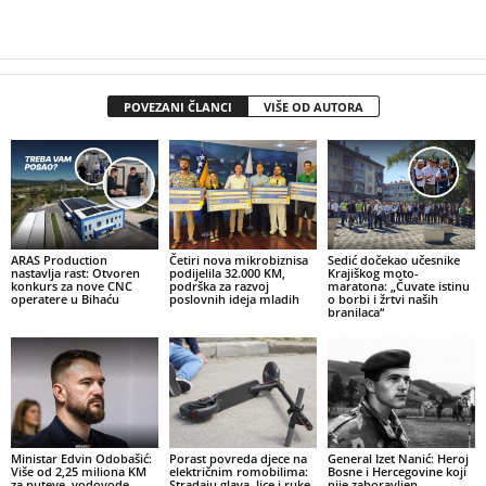
POVEZANI ČLANCI
VIŠE OD AUTORA
ARAS Production
Četiri nova mikrobiznisa
Sedić dočekao učesnike
nastavlja rast: Otvoren
podijelila 32.000 KM,
Krajiškog moto-
konkurs za nove CNC
podrška za razvoj
maratona: „Čuvate istinu
operatere u Bihaću
poslovnih ideja mladih
o borbi i žrtvi naših
branilaca“
Ministar Edvin Odobašić:
Porast povreda djece na
General Izet Nanić: Heroj
Više od 2,25 miliona KM
električnim romobilima:
Bosne i Hercegovine koji
za puteve, vodovode,
Stradaju glava, lice i ruke
nije zaboravljen