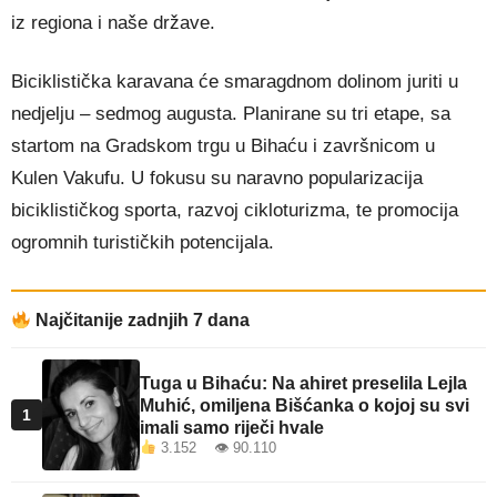
iz regiona i naše države.
Biciklistička karavana će smaragdnom dolinom juriti u
nedjelju – sedmog augusta. Planirane su tri etape, sa
startom na Gradskom trgu u Bihaću i završnicom u
Kulen Vakufu. U fokusu su naravno popularizacija
biciklističkog sporta, razvoj cikloturizma, te promocija
ogromnih turističkih potencijala.
Najčitanije zadnjih 7 dana
Tuga u Bihaću: Na ahiret preselila Lejla
Muhić, omiljena Bišćanka o kojoj su svi
1
imali samo riječi hvale
3.152 👁 90.110