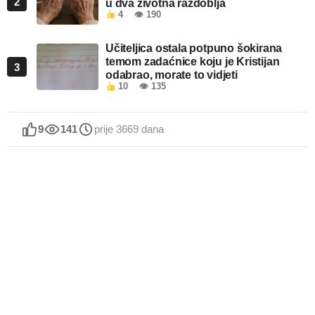
2
u dva životna razdoblja
4
👁 190
Učiteljica ostala potpuno šokirana
temom zadaćnice koju je Kristijan
3
odabrao, morate to vidjeti
10
👁 135
9
141
prije 3669 dana