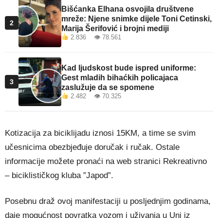
Bišćanka Elhana osvojila društvene
mreže: Njene snimke dijele Toni Cetinski,
2
Marija Šerifović i brojni mediji
2.836 👁 78.561
Kad ljudskost bude ispred uniforme:
Gest mladih bihaćkih policajaca
3
zaslužuje da se spomene
2.482 👁 70.325
Kotizacija za biciklijadu iznosi 15KM, a time se svim
učesnicima obezbjeđuje doručak i ručak. Ostale
informacije možete pronaći na web stranici Rekreativno
– biciklističkog kluba ”Japod”.
Posebnu draž ovoj manifestaciji u posljednjim godinama,
daje mogućnost povratka vozom i uživanja u Uni iz