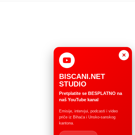
×
BISCANI.NET
STUDIO
Pretplatite se BESPLATNO na
naš YouTube kanal
Emisije, intervjui, podcasti i video
priče iz Bihaća i Unsko-sanskog
kantona.