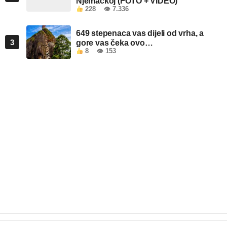
Njemačkoj (FOTO + VIDEO)
228
👁 7.336
649 stepenaca vas dijeli od vrha, a
3
gore vas čeka ovo…
8
👁 153