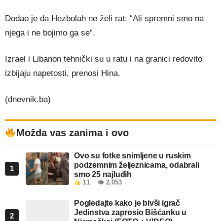
Dodao je da Hezbolah ne želi rat: “Ali spremni smo na
njega i ne bojimo ga se”.
Izrael i Libanon tehnički su u ratu i na granici redovito
izbijaju napetosti, prenosi Hina.
(dnevnik.ba)
Možda vas zanima i ovo
Ovo su fotke snimljene u ruskim
podzemnim željeznicama, odabrali
1
smo 25 najluđih
11
👁 2.053
Pogledajte kako je bivši igrač
Jedinstva zaprosio Bišćanku u
2