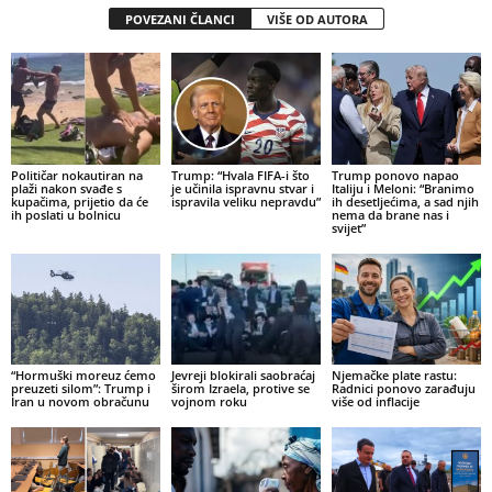
POVEZANI ČLANCI
VIŠE OD AUTORA
Političar nokautiran na
Trump: “Hvala FIFA-i što
Trump ponovo napao
plaži nakon svađe s
je učinila ispravnu stvar i
Italiju i Meloni: “Branimo
kupačima, prijetio da će
ispravila veliku nepravdu”
ih desetljećima, a sad njih
ih poslati u bolnicu
nema da brane nas i
svijet”
“Hormuški moreuz ćemo
Jevreji blokirali saobraćaj
Njemačke plate rastu:
preuzeti silom”: Trump i
širom Izraela, protive se
Radnici ponovo zarađuju
Iran u novom obračunu
vojnom roku
više od inflacije