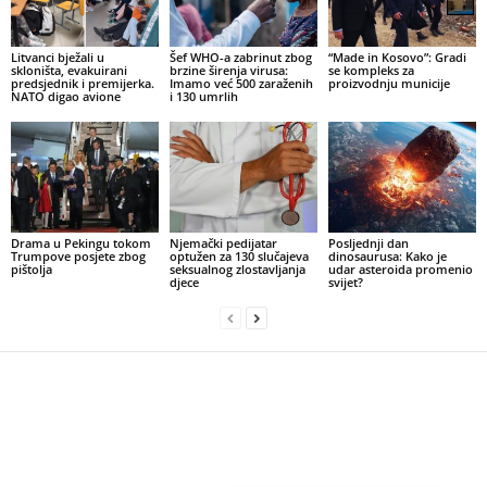
Litvanci bježali u
Šef WHO-a zabrinut zbog
“Made in Kosovo”: Gradi
skloništa, evakuirani
brzine širenja virusa:
se kompleks za
predsjednik i premijerka.
Imamo već 500 zaraženih
proizvodnju municije
NATO digao avione
i 130 umrlih
Drama u Pekingu tokom
Njemački pedijatar
Posljednji dan
Trumpove posjete zbog
optužen za 130 slučajeva
dinosaurusa: Kako je
pištolja
seksualnog zlostavljanja
udar asteroida promenio
djece
svijet?