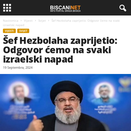
Naslovnica
Vijesti
Svijet
Šef Hezbolaha zaprijetio: Odgovor ćemo na svaki
izraelski napad
VIJESTI
SVIJET
Šef Hezbolaha zaprijetio:
Odgovor ćemo na svaki
izraelski napad
19 Septembra, 2024