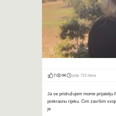
t
7
96
prije 723 dana
Ja se pridružujem mome prijatelju R
prekrasnu rijeku. Čim završim svo
je