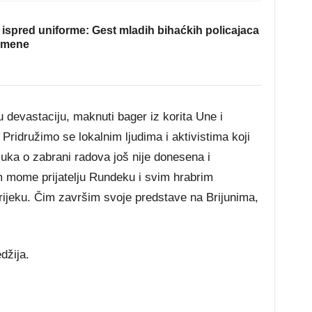
ispred uniforme: Gest mladih bihaćkih policajaca
omene
devastaciju, maknuti bager iz korita Une i
 Pridružimo se lokalnim ljudima i aktivistima koji
uka o zabrani radova još nije donesena i
em mome prijatelju Rundeku i svim hrabrim
 rijeku. Čim završim svoje predstave na Brijunima,
džija.