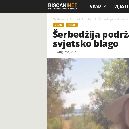
GRAD
VIJESTI
B
i
Naslovnica
Grad
Bihać
Šerbedžija podržao od
GRAD
BIHAĆ
Šerbedžija podrž
s
svjetsko blago
c
12 Augusta, 2024
a
n
i
.
n
e