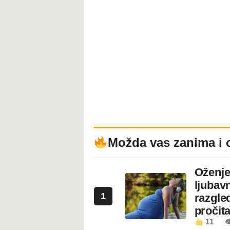
Možda vas zanima i 
Oženje
ljubavn
1
razgled
pročita
11
