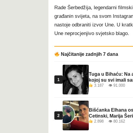
Rade Šerbedžija, legendarni filmski,
građanin svijeta, na svom Instagram
nastoje odbraniti izvor Une. U kratk
Une neprocjenjivo svjetsko blago.
Najčitanije zadnjih 7 dana
Tuga u Bihaću: Na a
1
kojoj su svi imali sa
3.187 👁 91.000
Bišćanka Elhana osv
2
Cetinski, Marija Šeri
2.898 👁 80.162