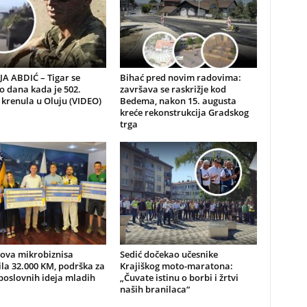
A ABDIĆ – Tigar se
Bihać pred novim radovima:
io dana kada je 502.
završava se raskrižje kod
 krenula u Oluju (VIDEO)
Bedema, nakon 15. augusta
kreće rekonstrukcija Gradskog
trga
nova mikrobiznisa
Sedić dočekao učesnike
ila 32.000 KM, podrška za
Krajiškog moto-maratona:
poslovnih ideja mladih
„Čuvate istinu o borbi i žrtvi
naših branilaca“