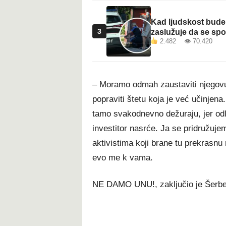
Kad ljudskost bude 
3
zaslužuje da se sp
2.482 👁 70.420
– Moramo odmah zaustaviti njegovu 
popraviti štetu koja je već učinjena.
tamo svakodnevno dežuraju, jer odl
investitor nasrće. Ja se pridružuj
aktivistima koji brane tu prekrasnu
evo me k vama.
NE DAMO UNU!, zaključio je Šerbe