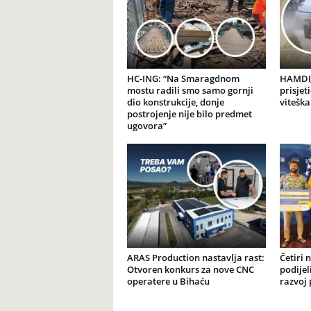
HC-ING: “Na Smaragdnom
HAMDIJ
mostu radili smo samo gornji
prisjet
dio konstrukcije, donje
viteška
postrojenje nije bilo predmet
ugovora”
ARAS Production nastavlja rast:
Četiri 
Otvoren konkurs za nove CNC
podijel
operatere u Bihaću
razvoj 