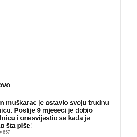
ovo
n muškarac je ostavio svoju trudnu
icu. Poslije 9 mjeseci je dobio
nicu i onesvijestio se kada je
o šta piše!
 857