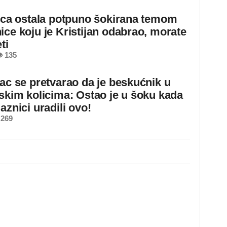
jica ostala potpuno šokirana temom
ice koju je Kristijan odabrao, morate
ti
 135
jac se pretvarao da je beskućnik u
dskim kolicima: Ostao je u šoku kada
aznici uradili ovo!
 269