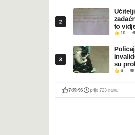
Učitel
zadaćn
2
to vidje
10

Polica
invali
3
su prol
6
👁
7
96
prije 723 dana