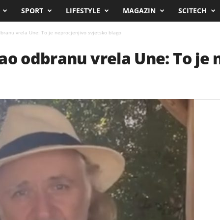
SPORT
LIFESTYLE
MAGAZIN
SCITECH
branu vrela Une: To je neprocjenjivo svjetsko blago
ao odbranu vrela Une: To je 