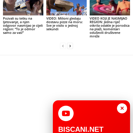
Pozvali su tetku na
VIDEO: Milioni gledaju
VIDEO KOJI JE NASMIJAO
ljetovanje, a njen
dostavu pizze na moru:
REGION: Jedna riječ
odgovor nasmijao je cijeli
Sve je visilo o jednoj
otkrila odakle je porodica
region: “To je odmor
sekundi
na plaži, komentari
samo za vas!”
oduševili društvene
mreže
×
BISCANI.NET