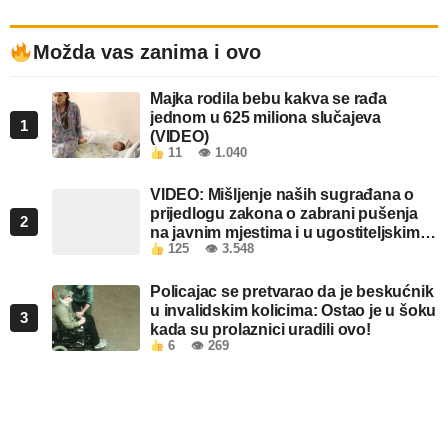
Možda vas zanima i ovo
Majka rodila bebu kakva se rađa
jednom u 625 miliona slučajeva
1
(VIDEO)
11
👁 1.040
VIDEO: Mišljenje naših sugrađana o
prijedlogu zakona o zabrani pušenja
2
na javnim mjestima i u ugostiteljskim
125
👁 3.548
objektima u FBiH
Policajac se pretvarao da je beskućnik
u invalidskim kolicima: Ostao je u šoku
3
kada su prolaznici uradili ovo!
6
👁 269