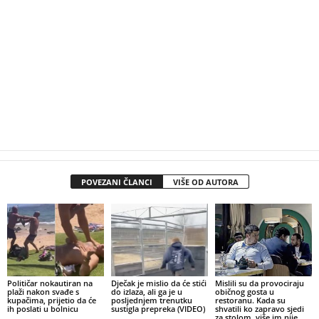
POVEZANI ČLANCI
VIŠE OD AUTORA
Političar nokautiran na
Dječak je mislio da će stići
Mislili su da provociraju
plaži nakon svađe s
do izlaza, ali ga je u
običnog gosta u
kupačima, prijetio da će
posljednjem trenutku
restoranu. Kada su
ih poslati u bolnicu
sustigla prepreka (VIDEO)
shvatili ko zapravo sjedi
za stolom, više im nije