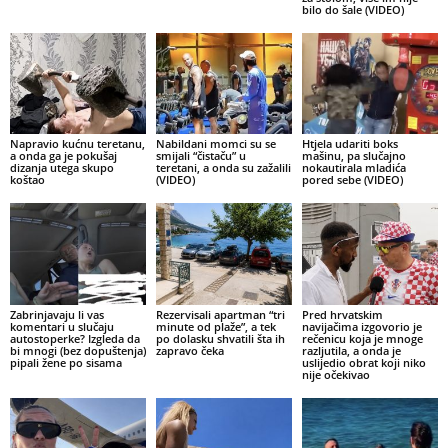
bilo do šale (VIDEO)
Napravio kućnu teretanu,
Nabildani momci su se
Htjela udariti boks
a onda ga je pokušaj
smijali “čistaču” u
mašinu, pa slučajno
dizanja utega skupo
teretani, a onda su zažalili
nokautirala mladića
koštao
(VIDEO)
pored sebe (VIDEO)
Zabrinjavaju li vas
Rezervisali apartman “tri
Pred hrvatskim
komentari u slučaju
minute od plaže”, a tek
navijačima izgovorio je
autostoperke? Izgleda da
po dolasku shvatili šta ih
rečenicu koja je mnoge
bi mnogi (bez dopuštenja)
zapravo čeka
razljutila, a onda je
pipali žene po sisama
uslijedio obrat koji niko
nije očekivao