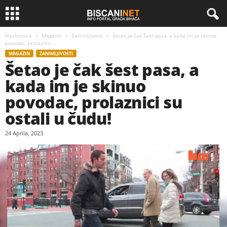
Naslovnica
Magazin
Zanimljivosti
Šetao je čak šest pasa, a kada im je skinuo
povodac, prolaznici...
MAGAZIN
ZANIMLJIVOSTI
Šetao je čak šest pasa, a
kada im je skinuo
povodac, prolaznici su
ostali u čudu!
24 Aprila, 2023