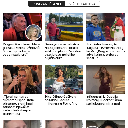
POVEZANI ČLANCI
VIŠE OD AUTORA
Dragan Marinković Maca
Desingerica se bahati u
Brat Pelin bijesan, tuži
o braku Meline Džinović:
zlatnoj limuzini, otkrio
Italijana s Evrovizije zbog
Što se nije udala za
koliko je platio: Za jednu
krađe: „Razgovarao sam s
vodoinstalatera?
vožnju dao nekoliko
advokatima, treba da
hiljada eura
snosi…“
„Tjerali su nas da
Đina Džinović uživa u
Influenceri iz Dubaija
čučnemo ispod stola i
bogatstvu očuha
uzvraćaju udarac: Samo
pjevamo, a oni imali
milionera u Portofinu
ste ljubomorni na nas!
odnose“ Pjevačica
raskrinkala dvojicu
biznismena