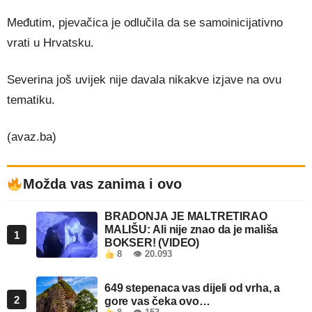
Međutim, pjevačica je odlučila da se samoinicijativno
vrati u Hrvatsku.
Severina još uvijek nije davala nikakve izjave na ovu
tematiku.
(avaz.ba)
Možda vas zanima i ovo
BRADONJA JE MALTRETIRAO
MALIŠU: Ali nije znao da je mališa
1
BOKSER! (VIDEO)
8
👁 20.093
649 stepenaca vas dijeli od vrha, a
2
gore vas čeka ovo…