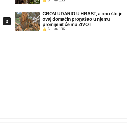
8
👁 153
GROM UDARIO U HRAST, a ono što je
ovaj domaćin pronašao u njemu
3
promijenit će mu ŽIVOT
6
👁 136