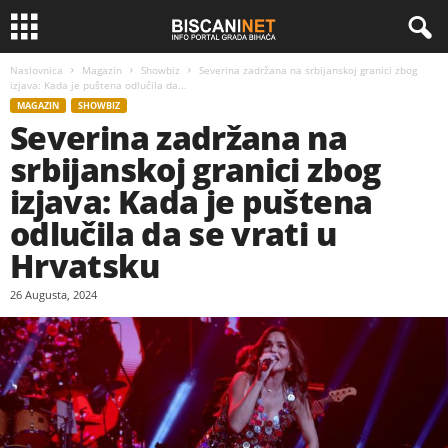
Naslovnica
Magazin
Showbiz
Severina zadržana na srbijanskoj granici zbog
izjava: Kada je puštena odlučila da...
MAGAZIN
SHOWBIZ
Severina zadržana na
srbijanskoj granici zbog
izjava: Kada je puštena
odlučila da se vrati u
Hrvatsku
26 Augusta, 2024