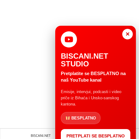
×
BISCANI.NET
STUDIO
Pretplatite se BESPLATNO na
naš YouTube kanal
Emisije, intervjui, podcasti i video
priče iz Bihaća i Unsko-sanskog
kantona.
BESPLATNO
BISCANI.NET
Impressum
Uvjeti korištenja
PRETPLATI SE BESPLATNO