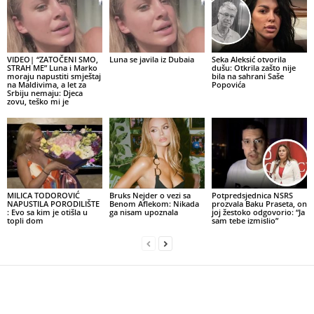
VIDEO| “ZATOČENI SMO,
Luna se javila iz Dubaia
Seka Aleksić otvorila
STRAH ME” Luna i Marko
dušu: Otkrila zašto nije
moraju napustiti smještaj
bila na sahrani Saše
na Maldivima, a let za
Popovića
Srbiju nemaju: Djeca
zovu, teško mi je
MILICA TODOROVIĆ
Bruks Nejder o vezi sa
Potpredsjednica NSRS
NAPUSTILA PORODILIŠTE
Benom Aflekom: Nikada
prozvala Baku Praseta, on
: Evo sa kim je otišla u
ga nisam upoznala
joj žestoko odgovorio: “Ja
topli dom
sam tebe izmislio”