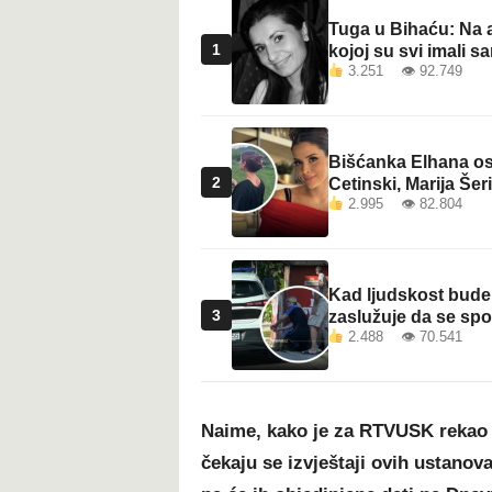
Tuga u Bihaću: Na a
1
kojoj su svi imali sa
3.251 👁 92.749
Bišćanka Elhana osv
2
Cetinski, Marija Šeri
2.995 👁 82.804
Kad ljudskost bude 
3
zaslužuje da se sp
2.488 👁 70.541
Naime, kako je za RTVUSK rekao p
čekaju se izvještaji ovih ustanova