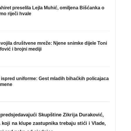
hiret preselila Lejla Muhić, omiljena Bišćanka o
mo riječi hvale
ojila društvene mreže: Njene snimke dijele Toni
fović i brojni mediji
ispred uniforme: Gest mladih bihaćkih policajaca
omene
redsjedavajući Skupštine Zikrija Duraković,
 koji na klupe zastupnika trebaju stići i Vlade,