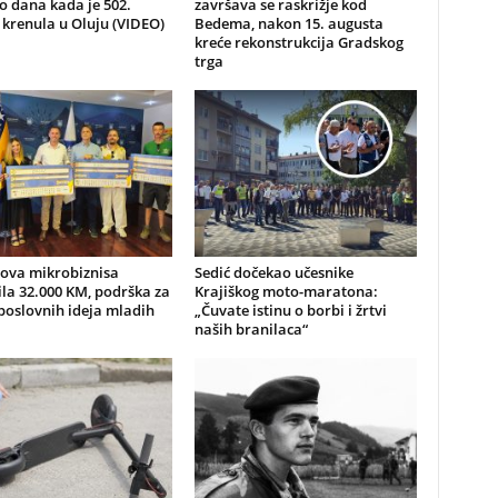
io dana kada je 502.
završava se raskrižje kod
 krenula u Oluju (VIDEO)
Bedema, nakon 15. augusta
kreće rekonstrukcija Gradskog
trga
nova mikrobiznisa
Sedić dočekao učesnike
ila 32.000 KM, podrška za
Krajiškog moto-maratona:
poslovnih ideja mladih
„Čuvate istinu o borbi i žrtvi
naših branilaca“