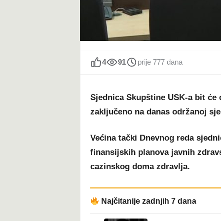
t
4
91
prije 777 dana
Sjednica Skupštine USK-a bit će o
zaključeno na danas održanoj sje
Većina tački Dnevnog reda sjednic
finansijskih planova javnih zdra
cazinskog doma zdravlja.
Najčitanije zadnjih 7 dana