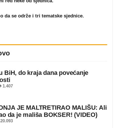
ni red neke od sjednica.
o da se održe i tri tematske sjednice.
ovo
u BiH, do kraja dana povećanje
osti
 1.407
NJA JE MALTRETIRAO MALIŠU: Ali
nao da je mališa BOKSER! (VIDEO)
20.093