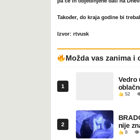
pa će ih objedinjene dati na Dnev
Također, do kraja godine bi trebal
Izvor: rtvusk
Možda vas zanima i 
Vedro 
1
oblačn
52

BRADO
2
nije z
8
👁 