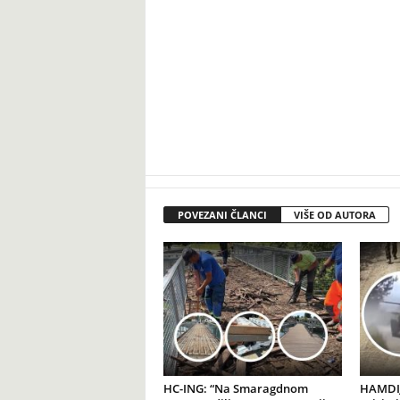
POVEZANI ČLANCI
VIŠE OD AUTORA
HC-ING: “Na Smaragdnom
HAMDIJ