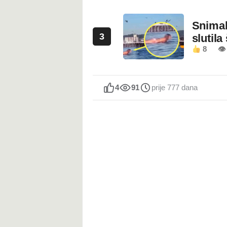
Snimala
3
slutila
8
👁
4
91
prije 777 dana