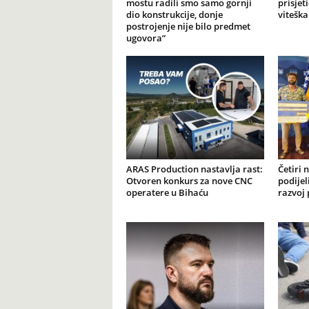
mostu radili smo samo gornji
prisjet
dio konstrukcije, donje
viteška
postrojenje nije bilo predmet
ugovora”
ARAS Production nastavlja rast:
Četiri 
Otvoren konkurs za nove CNC
podijel
operatere u Bihaću
razvoj 