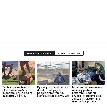
POVEZANI ČLANCI
VIŠE OD AUTORA
Političar nokautiran na
Dječak je mislio da će stići
Mislili su da provociraju
plaži nakon svađe s
do izlaza, ali ga je u
običnog gosta u
kupačima, prijetio da će
posljednjem trenutku
restoranu. Kada su
ih poslati u bolnicu
sustigla prepreka (VIDEO)
shvatili ko zapravo sjedi
za stolom, više im nije
bilo do šale (VIDEO)