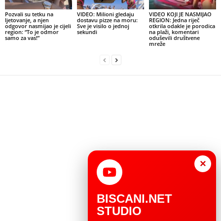
Pozvali su tetku na
VIDEO: Milioni gledaju
VIDEO KOJI JE NASMIJAO
ljetovanje, a njen
dostavu pizze na moru:
REGION: Jedna riječ
odgovor nasmijao je cijeli
Sve je visilo o jednoj
otkrila odakle je porodica
region: “To je odmor
sekundi
na plaži, komentari
samo za vas!”
oduševili društvene
mreže
×
BISCANI.NET
STUDIO