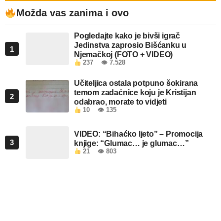
Možda vas zanima i ovo
Pogledajte kako je bivši igrač
Jedinstva zaprosio Bišćanku u
1
Njemačkoj (FOTO + VIDEO)
237
👁 7.528
Učiteljica ostala potpuno šokirana
temom zadaćnice koju je Kristijan
2
odabrao, morate to vidjeti
10
👁 135
VIDEO: “Bihaćko ljeto” – Promocija
3
knjige: “Glumac… je glumac…”
21
👁 803