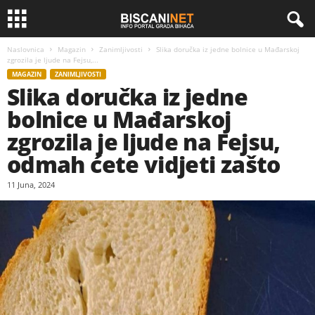
Naslovnica
Magazin
Zanimljivosti
Slika doručka iz jedne bolnice u Mađarskoj
zgrozila je ljude na Fejsu,...
MAGAZIN
ZANIMLJIVOSTI
Slika doručka iz jedne
bolnice u Mađarskoj
zgrozila je ljude na Fejsu,
odmah ćete vidjeti zašto
11 Juna, 2024