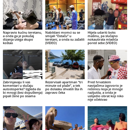
Napravio kućnu teretanu,
Nabildani momci su se
Htjela udariti boks
a onda ga je pokušaj
smijali “čistaču” u
mašinu, pa slučajno
dizanja utega skupo
teretani, a onda su zažalili
nokautirala mladića
koštao
(VIDEO)
pored sebe (VIDEO)
Zabrinjavaju li vas
Rezervisali apartman “tri
Pred hrvatskim
komentari u slučaju
minute od plaže”, a tek
navijačima izgovorio je
autostoperke? Izgleda da
po dolasku shvatili šta ih
rečenicu koja je mnoge
bi mnogi (bez dopuštenja)
zapravo čeka
razljutila, a onda je
pipali žene po sisama
uslijedio obrat koji niko
nije očekivao