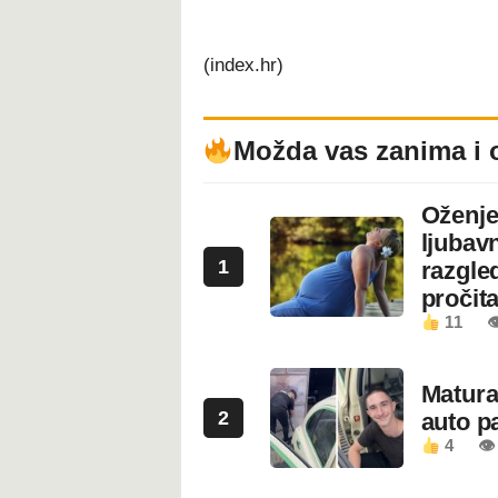
(index.hr)
Možda vas zanima i 
Oženje
ljubavn
1
razgled
pročita
11

Maturan
2
auto pa
4
👁