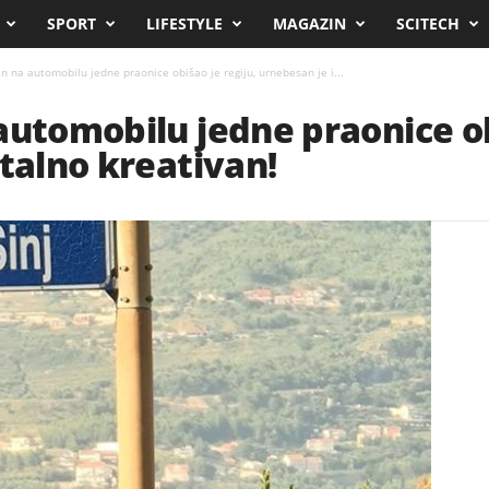
SPORT
LIFESTYLE
MAGAZIN
SCITECH
n na automobilu jedne praonice obišao je regiju, urnebesan je i...
automobilu jedne praonice ob
otalno kreativan!