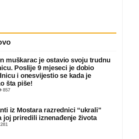
ovo
n muškarac je ostavio svoju trudnu
icu. Poslije 9 mjeseci je dobio
nicu i onesvijestio se kada je
o šta piše!
 857
ti iz Mostara razrednici “ukrali”
 joj priredili iznenađenje života
 281