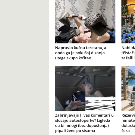
Napravio kućnu teretanu, a
Nabilda
onda ga je pokušaj dizanja
“čistač
utega skupo koštao
zažalil
Zabrinjavaju li vas komentari u
Rezervi
slučaju autostoperke? Izgleda
minute 
da bi mnogi (bez dopuštenja)
dolasku
pipali žene po sisama
čeka