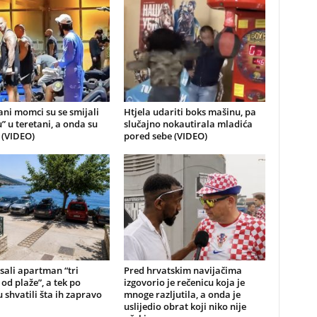
ni momci su se smijali
Htjela udariti boks mašinu, pa
u” u teretani, a onda su
slučajno nokautirala mladića
i (VIDEO)
pored sebe (VIDEO)
sali apartman “tri
Pred hrvatskim navijačima
od plaže”, a tek po
izgovorio je rečenicu koja je
 shvatili šta ih zapravo
mnoge razljutila, a onda je
uslijedio obrat koji niko nije