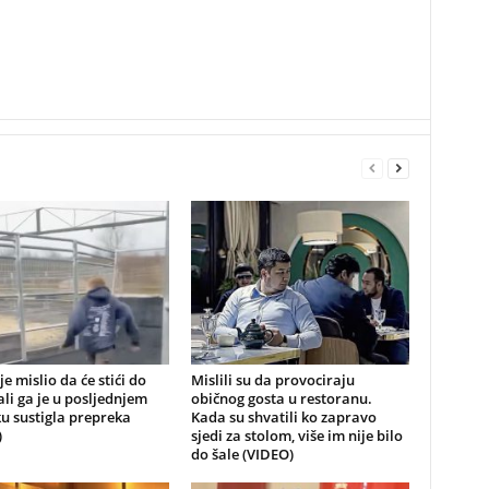
je mislio da će stići do
Mislili su da provociraju
 ali ga je u posljednjem
običnog gosta u restoranu.
u sustigla prepreka
Kada su shvatili ko zapravo
)
sjedi za stolom, više im nije bilo
do šale (VIDEO)