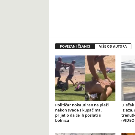
POVEZANI ČLANCI
VIŠE OD AUTORA
Političar nokautiran na plaži
Dječak 
nakon svađe s kupačima,
izlaza,
prijetio da će ih poslati u
trenutk
bolnicu
(VIDEO