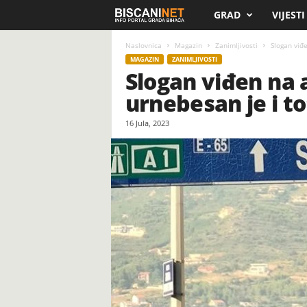
GRAD
VIJESTI
B
i
Naslovnica
Magazin
Zanimljivosti
Slogan viđe
MAGAZIN
ZANIMLJIVOSTI
Slogan viđen na 
s
urnebesan je i t
c
16 Jula, 2023
a
n
i
.
n
e