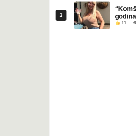
“Komši
3
godin
11
