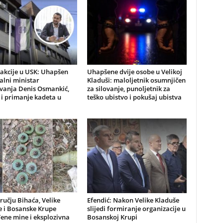
 akcije u USK: Uhapšen
Uhapšene dvije osobe u Velikoj
alni ministar
Kladuši: maloljetnik osumnjičen
vanja Denis Osmankić,
za silovanje, punoljetnik za
i primanje kadeta u
teško ubistvo i pokušaj ubistva
učju Bihaća, Velike
Efendić: Nakon Velike Kladuše
e i Bosanske Krupe
slijedi formiranje organizacije u
ene mine i eksplozivna
Bosanskoj Krupi