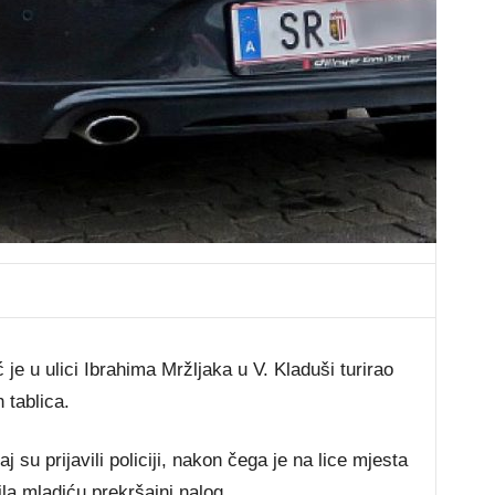
je u ulici Ibrahima Mržljaka u V. Kladuši turirao
 tablica.
aj su prijavili policiji, nakon čega je na lice mjesta
čila mladiću prekršajni nalog.