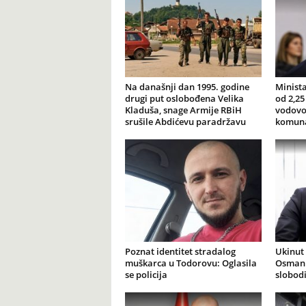
Na današnji dan 1995. godine
Minista
drugi put oslobođena Velika
od 2,25
Kladuša, snage Armije RBiH
vodovod
srušile Abdićevu paradržavu
komuna
Poznat identitet stradalog
Ukinut 
muškarca u Todorovu: Oglasila
Osmank
se policija
slobod