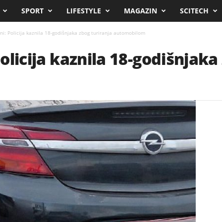
SPORT
LIFESTYLE
MAGAZIN
SCITECH
ini: Policija kaznila 18-godišnjaka zbog turiranja automobilom
 Policija kaznila 18-godišnjaka