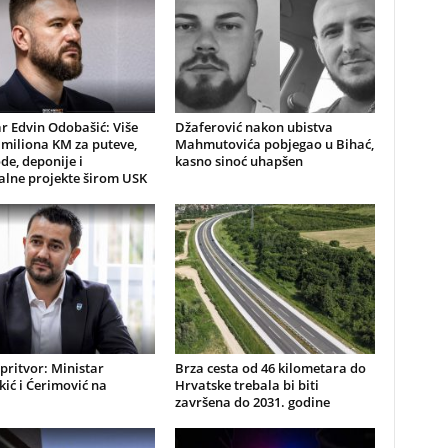
r Edvin Odobašić: Više
Džaferović nakon ubistva
 miliona KM za puteve,
Mahmutovića pobjegao u Bihać,
e, deponije i
kasno sinoć uhapšen
lne projekte širom USK
pritvor: Ministar
Brza cesta od 46 kilometara do
ić i Ćerimović na
Hrvatske trebala bi biti
i
završena do 2031. godine