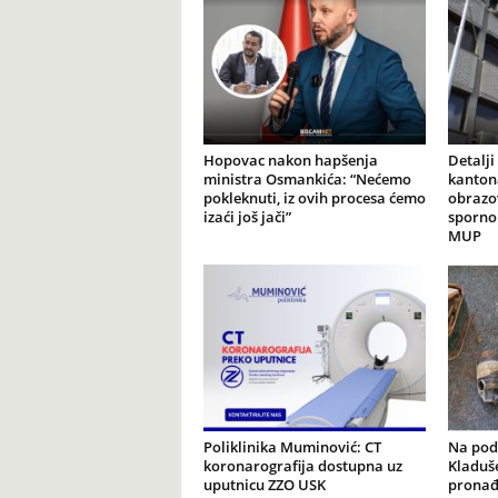
Hopovac nakon hapšenja
Detalji
ministra Osmankića: “Nećemo
kanton
pokleknuti, iz ovih procesa ćemo
obrazo
izaći još jači”
sporno 
MUP
Poliklinika Muminović: CT
Na podr
koronarografija dostupna uz
Kladuš
uputnicu ZZO USK
pronađ