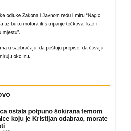
ke odluke Zakona i Javnom redu i miru “Naglo
a uz buku motora ili škripanje točkova, kao i
 mjestu”.
ima u saobraćaju, da poštuju propise, da čuvaju
miruju okolinu.
ovo
jica ostala potpuno šokirana temom
ice koju je Kristijan odabrao, morate
ti