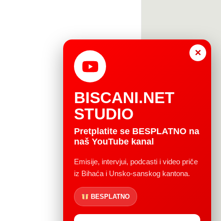
×
BISCANI.NET
STUDIO
Pretplatite se BESPLATNO na
naš YouTube kanal
Emisije, intervjui, podcasti i video priče
iz Bihaća i Unsko-sanskog kantona.
BESPLATNO