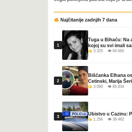
Najčitanije zadnjih 7 dana
Tuga u Bihaću: Na a
1
kojoj su svi imali sa
3.325 👁 94.665
Bišćanka Elhana osv
2
Cetinski, Marija Šeri
3.090 👁 85.834
Ubistvo u Cazinu: P
3
1.256 👁 38.482