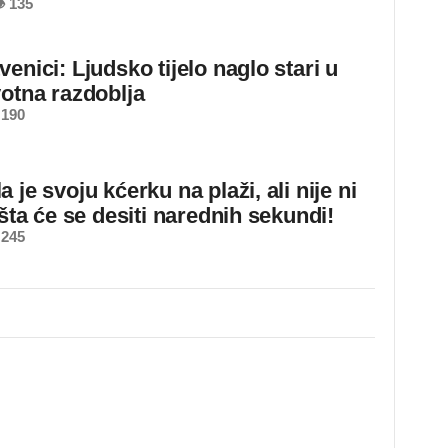
 135
enici: Ljudsko tijelo naglo stari u
votna razdoblja
 190
 je svoju kćerku na plaži, ali nije ni
 šta će se desiti narednih sekundi!
 245