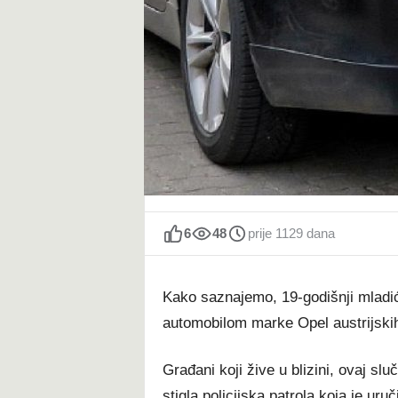
t
6
48
prije 1129 dana
Kako saznajemo, 19-godišnji mladić 
automobilom marke Opel austrijskih
Građani koji žive u blizini, ovaj sluč
stigla policijska patrola koja je uru