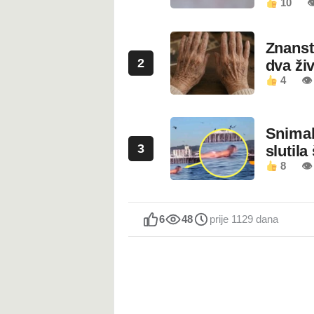
10

Znanstv
2
dva ži
4
👁
Snimala
3
slutila
8
👁
6
48
prije 1129 dana