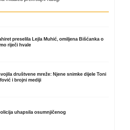
hiret preselila Lejla Muhić, omiljena Bišćanka o
mo riječi hvale
ojila društvene mreže: Njene snimke dijele Toni
fović i brojni mediji
olicija uhapsila osumnjičenog