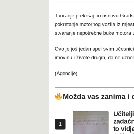
Turiranje prekršaj po osnovu Grads
pokretanje motornog vozila iz mjest
stvaranje nepotrebne buke motora u
Ovo je još jedan apel svim učesnic
imovinu i živote drugih, da ne uzne
(Agencije)
Možda vas zanima i 
Učitel
zadaćn
1
to vidje