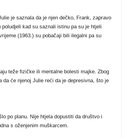
Julie je saznala da je njen dečko, Frank, zapravo
poludjeli kad su saznali istinu pa su je htjeli
vrijeme (1963.) su pobačaji bili ilegalni pa su
čaju teže fizičke ili mentalne bolesti majke. Zbog
da će njenoj Julie reći da je depresivna, što je
šlo po planu. Nije htjela dopustiti da društvo i
trudna s oženjenim muškarcem.