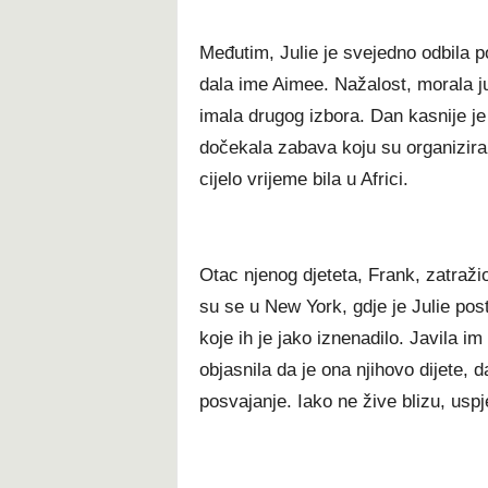
Međutim, Julie je svejedno odbila poba
dala ime Aimee. Nažalost, morala ju
imala drugog izbora. Dan kasnije je i
dočekala zabava koju su organizirali 
cijelo vrijeme bila u Africi.
Otac njenog djeteta, Frank, zatražio
su se u New York, gdje je Julie pos
koje ih je jako iznenadilo. Javila 
objasnila da je ona njihovo dijete, 
posvajanje. Iako ne žive blizu, uspj