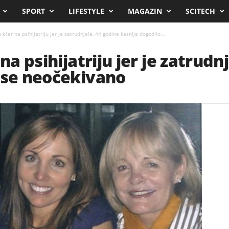
SPORT
LIFESTYLE
MAGAZIN
SCITECH
u kćer na psihijatriju jer je zatrudnjela, 44 godine kasnije dogodilo...
na psihijatriju jer je zatrudn
 se neočekivano