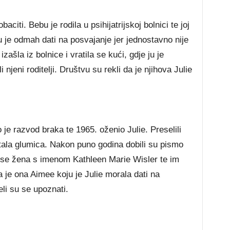
citi. Bebu je rodila u psihijatrijskoj bolnici te joj
 je odmah dati na posvajanje jer jednostavno nije
zašla iz bolnice i vratila se kući, gdje ju je
njeni roditelji. Društvu su rekli da je njihova Julie
 je razvod braka te 1965. oženio Julie. Preselili
tala glumica. Nakon puno godina dobili su pismo
im se žena s imenom Kathleen Marie Wisler te im
da je ona Aimee koju je Julie morala dati na
eli su se upoznati.