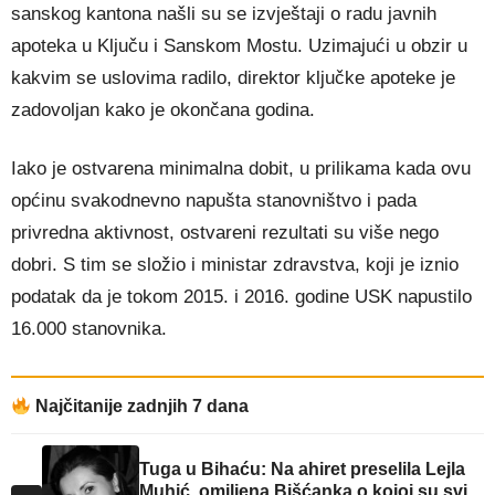
sanskog kantona našli su se izvještaji o radu javnih
apoteka u Ključu i Sanskom Mostu. Uzimajući u obzir u
kakvim se uslovima radilo, direktor ključke apoteke je
zadovoljan kako je okončana godina.
Iako je ostvarena minimalna dobit, u prilikama kada ovu
općinu svakodnevno napušta stanovništvo i pada
privredna aktivnost, ostvareni rezultati su više nego
dobri. S tim se složio i ministar zdravstva, koji je iznio
podatak da je tokom 2015. i 2016. godine USK napustilo
16.000 stanovnika.
Najčitanije zadnjih 7 dana
Tuga u Bihaću: Na ahiret preselila Lejla
Muhić, omiljena Bišćanka o kojoj su svi