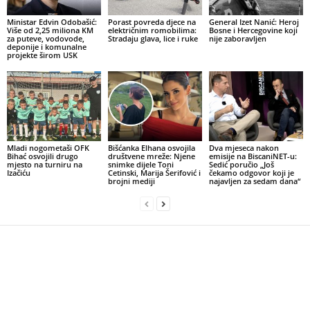
Ministar Edvin Odobašić:
Porast povreda djece na
General Izet Nanić: Heroj
Više od 2,25 miliona KM
električnim romobilima:
Bosne i Hercegovine koji
za puteve, vodovode,
Stradaju glava, lice i ruke
nije zaboravljen
deponije i komunalne
projekte širom USK
Mladi nogometaši OFK
Bišćanka Elhana osvojila
Dva mjeseca nakon
Bihać osvojili drugo
društvene mreže: Njene
emisije na BiscaniNET-u:
mjesto na turniru na
snimke dijele Toni
Sedić poručio „Još
Izačiću
Cetinski, Marija Šerifović i
čekamo odgovor koji je
brojni mediji
najavljen za sedam dana“