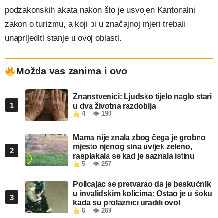
podzakonskih akata nakon što je usvojen Kantonalni
zakon o turizmu, a koji bi u značajnoj mjeri trebali
unaprijediti stanje u ovoj oblasti.
Možda vas zanima i ovo
Znanstvenici: Ljudsko tijelo naglo stari
1
u dva životna razdoblja
4
👁 190
Mama nije znala zbog čega je grobno
mjesto njenog sina uvijek zeleno,
2
rasplakala se kad je saznala istinu
5
👁 257
Policajac se pretvarao da je beskućnik
u invalidskim kolicima: Ostao je u šoku
3
kada su prolaznici uradili ovo!
6
👁 269