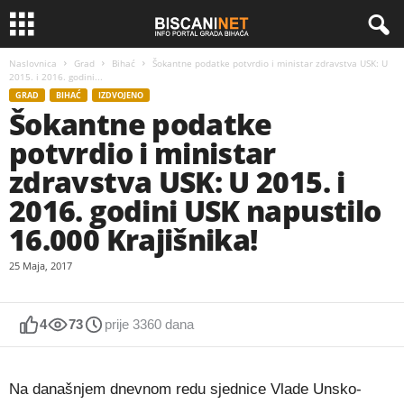
Naslovnica
Grad
Bihać
Šokantne podatke potvrdio i ministar zdravstva USK: U
2015. i 2016. godini...
GRAD
BIHAĆ
IZDVOJENO
Šokantne podatke
potvrdio i ministar
zdravstva USK: U 2015. i
2016. godini USK napustilo
16.000 Krajišnika!
25 Maja, 2017
4
73
prije 3360 dana
Na današnjem dnevnom redu sjednice Vlade Unsko-