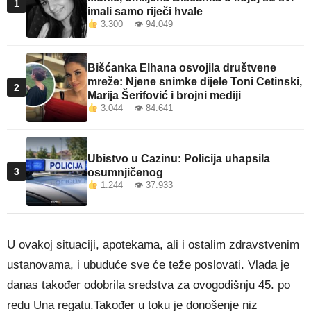
1
imali samo riječi hvale
3.300 👁 94.049
Bišćanka Elhana osvojila društvene
mreže: Njene snimke dijele Toni Cetinski,
2
Marija Šerifović i brojni mediji
3.044 👁 84.641
Ubistvo u Cazinu: Policija uhapsila
3
osumnjičenog
1.244 👁 37.933
U ovakoj situaciji, apotekama, ali i ostalim zdravstvenim
ustanovama, i ubuduće sve će teže poslovati. Vlada je
danas također odobrila sredstva za ovogodišnju 45. po
redu Una regatu.Također u toku je donošenje niz