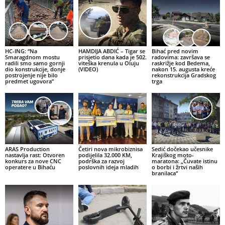
HC-ING: “Na
HAMDIJA ABDIĆ – Tigar se
Bihać pred novim
Smaragdnom mostu
prisjetio dana kada je 502.
radovima: završava se
radili smo samo gornji
viteška krenula u Oluju
raskrižje kod Bedema,
dio konstrukcije, donje
(VIDEO)
nakon 15. augusta kreće
postrojenje nije bilo
rekonstrukcija Gradskog
predmet ugovora”
trga
ARAS Production
Četiri nova mikrobiznisa
Sedić dočekao učesnike
nastavlja rast: Otvoren
podijelila 32.000 KM,
Krajiškog moto-
konkurs za nove CNC
podrška za razvoj
maratona: „Čuvate istinu
operatere u Bihaću
poslovnih ideja mladih
o borbi i žrtvi naših
branilaca“