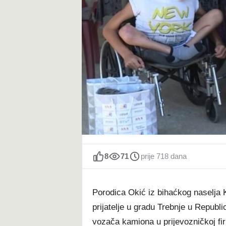
t
8
71
prije 718 dana
Porodica Okić iz bihaćkog naselja 
prijatelje u gradu Trebnje u Republi
vozača kamiona u prijevozničkoj fi