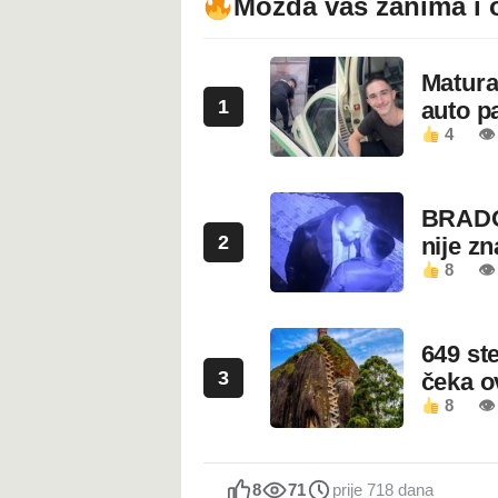
Možda vas zanima i 
Maturan
1
auto pa
4
👁
BRADO
2
nije z
8
👁 
649 st
3
čeka 
8
👁
8
71
prije 718 dana