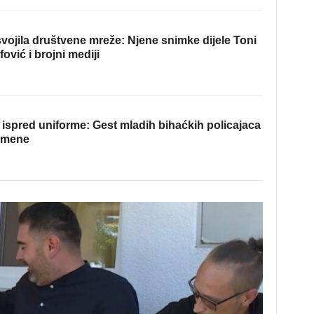
ojila društvene mreže: Njene snimke dijele Toni
fović i brojni mediji
ispred uniforme: Gest mladih bihaćkih policajaca
omene