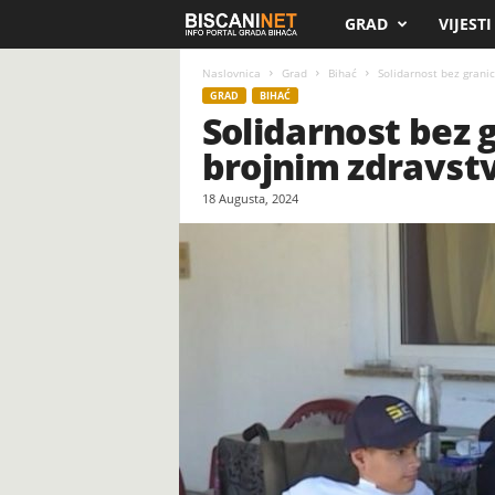
GRAD
VIJESTI
B
i
Naslovnica
Grad
Bihać
Solidarnost bez granic
GRAD
BIHAĆ
Solidarnost bez g
s
brojnim zdravst
c
18 Augusta, 2024
a
n
i
.
n
e