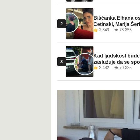
Bišćanka Elhana osv
2
Cetinski, Marija Šeri
2.849 👁 78.855
Kad ljudskost bude 
3
zaslužuje da se sp
2.482 👁 70.325