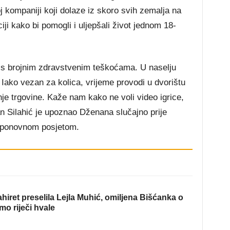
oj kompaniji koji dolaze iz skoro svih zemalja na
iji kako bi pomogli i uljepšali život jednom 18-
i s brojnim zdravstvenim teškoćama. U naselju
Iako vezan za kolica, vrijeme provodi u dvorištu
žnje trgovine. Kaže nam kako ne voli video igrice,
an Silahić je upoznao Dženana slučajno prije
 i ponovnom posjetom.
hiret preselila Lejla Muhić, omiljena Bišćanka o
mo riječi hvale