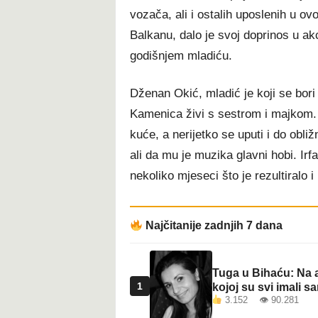
vozača, ali i ostalih uposlenih u ov
Balkanu, dalo je svoj doprinos u akc
godišnjem mladiću.
Dženan Okić, mladić je koji se bor
Kamenica živi s sestrom i majkom. 
kuće, a nerijetko se uputi i do obli
ali da mu je muzika glavni hobi. Irf
nekoliko mjeseci što je rezultiralo
Najčitanije zadnjih 7 dana
Tuga u Bihaću: Na a
1
kojoj su svi imali sa
3.152 👁 90.281