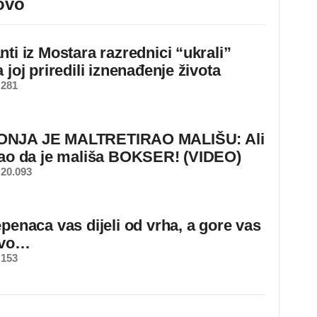
ovo
ti iz Mostara razrednici “ukrali”
 joj priredili iznenađenje života
 281
NJA JE MALTRETIRAO MALIŠU: Ali
nao da je mališa BOKSER! (VIDEO)
20.093
epenaca vas dijeli od vrha, a gore vas
ovo…
 153