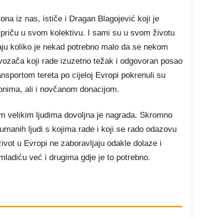
na iz nas, ističe i Dragan Blagojević koji je
 priču u svom kolektivu. I sami su u svom životu
naju koliko je nekad potrebno malo da se nekom
 vozača koji rade izuzetno težak i odgovoran posao
ansportom tereta po cijeloj Evropi pokrenuli su
onima, ali i novčanom donacijom.
m velikim ljudima dovoljna je nagrada. Skromno
humanih ljudi s kojima rade i koji se rado odazovu
vot u Evropi ne zaboravljaju odakle dolaze i
adiću već i drugima gdje je to potrebno.