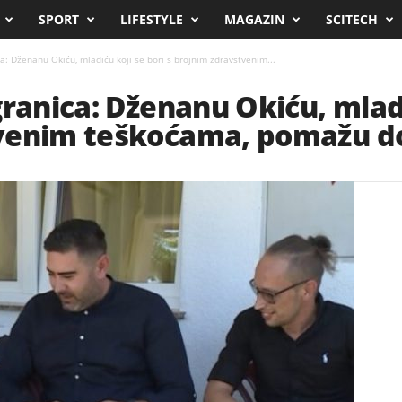
SPORT
LIFESTYLE
MAGAZIN
SCITECH
a: Dženanu Okiću, mladiću koji se bori s brojnim zdravstvenim...
ranica: Dženanu Okiću, mladi
venim teškoćama, pomažu dob