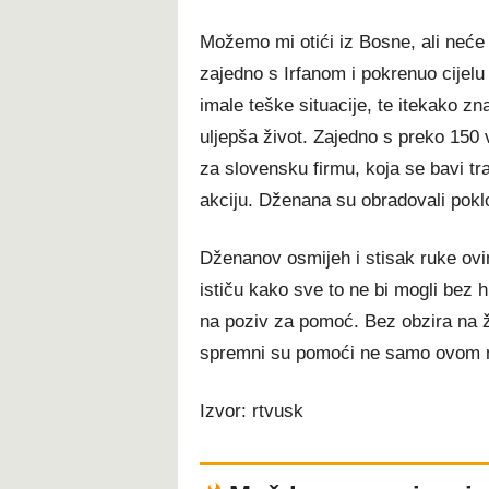
Možemo mi otići iz Bosne, ali neće o
zajedno s Irfanom i pokrenuo cijelu
imale teške situacije, te itekako z
uljepša život. Zajedno s preko 150
za slovensku firmu, koja se bavi tr
akciju. Dženana su obradovali pokl
Dženanov osmijeh i stisak ruke ovi
ističu kako sve to ne bi mogli bez 
na poziv za pomoć. Bez obzira na ži
spremni su pomoći ne samo ovom ml
Izvor: rtvusk