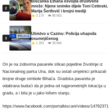
Bišćanka Elhana osvojila društvene
mreže: Njene snimke dijele Toni Cetinski,
2
Marija Šerifović i brojni mediji
3.175 👁 88.662
Ubistvo u Cazinu: Policija uhapsila
3
osumnjičenog
1.293 👁 39.866
On je na zidovima pasarele slikao pojedine životinje iz
Nacionalnog parka Una, dok su ostali umjetnici prikazali
brojne druge simbole Bihaća. Gradska pasarela je
odabrana budući da je jedna od najprometnijih lokacija u
gradu, a i bila je u jako lošem stanju.
https://www.facebook.com/portalbiscani/videos/14762371