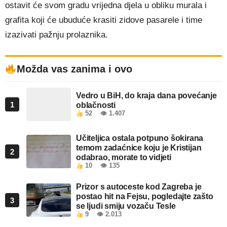
ostavit će svom gradu vrijedna djela u obliku murala i
grafita koji će ubuduće krasiti zidove pasarele i time
izazivati pažnju prolaznika.
Možda vas zanima i ovo
Vedro u BiH, do kraja dana povećanje
1
oblačnosti
52
👁 1.407
Učiteljica ostala potpuno šokirana
temom zadaćnice koju je Kristijan
2
odabrao, morate to vidjeti
10
👁 135
Prizor s autoceste kod Zagreba je
postao hit na Fejsu, pogledajte zašto
3
se ljudi smiju vozaču Tesle
9
👁 2.013