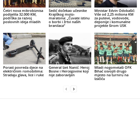
Četiri nova mikrobiznisa
Sedić dočekao učesnike
Ministar Edvin Odobašić:
podijelila 32.000 KM,
Krajiškog moto-
Više od 2,25 miliona KM
podrška za razvoj
maratona: „Čuvate istinu
za puteve, vodovode,
poslovnih ideja mladih
o borbi i žrtvi naših
deponije i komunalne
branilaca“
projekte širom USK
Porast povreda djece na
General Izet Nanić: Heroj
Mladi nogometaši OFK
električnim romobilima:
Bosne i Hercegovine koji
Bihać osvojili drugo
Stradaju glava, lice i ruke
nije zaboravljen
mjesto na turniru na
Izačiću