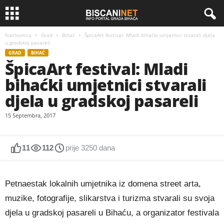
Naslovnica
Grad
Bihać
ŠpicaArt festival: Mladi bihaćki umjetnici stvarali djela
u gradskoj pasareli
GRAD
BIHAĆ
ŠpicaArt festival: Mladi
bihaćki umjetnici stvarali
djela u gradskoj pasareli
15 Septembra, 2017
11
112
prije 3250 dana
Petnaestak lokalnih umjetnika iz domena street arta,
muzike, fotografije, slikarstva i turizma stvarali su svoja
djela u gradskoj pasareli u Bihaću, a organizator festivala