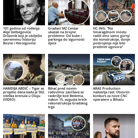
101 godina od rođenja
Građani MZ Centar
HC-ING: “Na
Alije Izetbegovića:
ukazali na brojne
Smaragdnom mostu
Državnik koji je obilježio
probleme: Od buke i
radili smo samo gornji
savremenu historiju
parkinga do sigurnosti
dio konstrukcije, donje
Bosne i Hercegovine
djece
postrojenje nije bilo
predmet ugovora”
HAMDIJA ABDIĆ – Tigar se
Bihać pred novim
ARAS Production
prisjetio dana kada je 502.
radovima: završava se
nastavlja rast: Otvoren
viteška krenula u Oluju
raskrižje kod Bedema,
konkurs za nove CNC
(VIDEO)
nakon 15. augusta kreće
operatere u Bihaću
rekonstrukcija Gradskog
trga