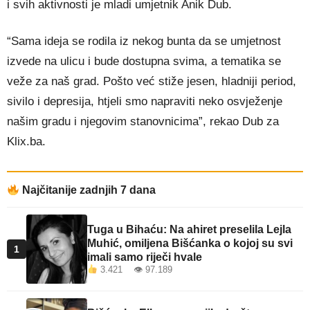
i svih aktivnosti je mladi umjetnik Anik Dub.
“Sama ideja se rodila iz nekog bunta da se umjetnost
izvede na ulicu i bude dostupna svima, a tematika se
veže za naš grad. Pošto već stiže jesen, hladniji period,
sivilo i depresija, htjeli smo napraviti neko osvježenje
našim gradu i njegovim stanovnicima”, rekao Dub za
Klix.ba.
Najčitanije zadnjih 7 dana
Tuga u Bihaću: Na ahiret preselila Lejla
Muhić, omiljena Bišćanka o kojoj su svi
1
imali samo riječi hvale
3.421 👁 97.189