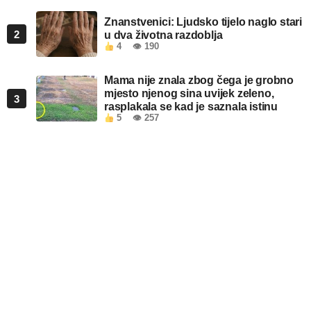
Znanstvenici: Ljudsko tijelo naglo stari
2
u dva životna razdoblja
4
👁 190
Mama nije znala zbog čega je grobno
mjesto njenog sina uvijek zeleno,
3
rasplakala se kad je saznala istinu
5
👁 257