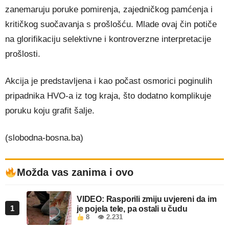
zanemaruju poruke pomirenja, zajedničkog pamćenja i
kritičkog suočavanja s prošlošću. Mlade ovaj čin potiče
na glorifikaciju selektivne i kontroverzne interpretacije
prošlosti.
Akcija je predstavljena i kao počast osmorici poginulih
pripadnika HVO-a iz tog kraja, što dodatno komplikuje
poruku koju grafit šalje.
(slobodna-bosna.ba)
Možda vas zanima i ovo
VIDEO: Rasporili zmiju uvjereni da im
1
je pojela tele, pa ostali u čudu
8
👁 2.231