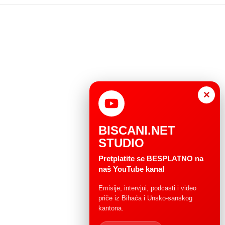
×
BISCANI.NET
STUDIO
Pretplatite se BESPLATNO na
naš YouTube kanal
Emisije, intervjui, podcasti i video
priče iz Bihaća i Unsko-sanskog
kantona.