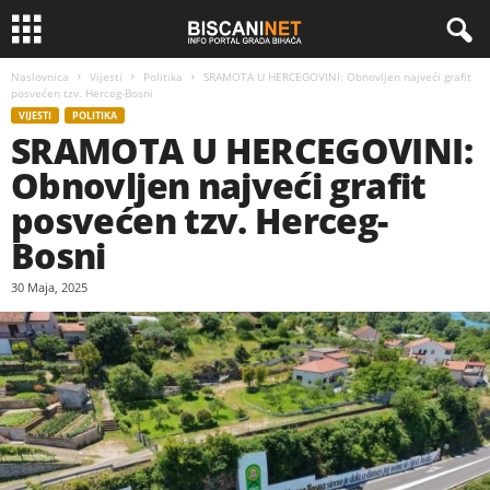
Naslovnica
Vijesti
Politika
SRAMOTA U HERCEGOVINI: Obnovljen najveći grafit
posvećen tzv. Herceg-Bosni
VIJESTI
POLITIKA
SRAMOTA U HERCEGOVINI:
Obnovljen najveći grafit
posvećen tzv. Herceg-
Bosni
30 Maja, 2025