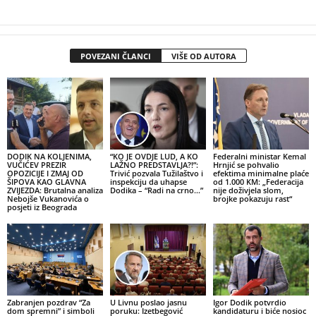
POVEZANI ČLANCI
VIŠE OD AUTORA
DODIK NA KOLJENIMA,
“KO JE OVDJE LUD, A KO
Federalni ministar Kemal
VUČIĆEV PREZIR
LAŽNO PREDSTAVLJA?!”:
Hrnjić se pohvalio
OPOZICIJE I ZMAJ OD
Trivić pozvala Tužilaštvo i
efektima minimalne plaće
ŠIPOVA KAO GLAVNA
inspekciju da uhapse
od 1.000 KM: „Federacija
ZVIJEZDA: Brutalna analiza
Dodika – “Radi na crno…”
nije doživjela slom,
Nebojše Vukanovića o
brojke pokazuju rast“
posjeti iz Beograda
Zabranjen pozdrav “Za
U Livnu poslao jasnu
Igor Dodik potvrdio
dom spremni” i simboli
poruku: Izetbegović
kandidaturu i biće nosioc