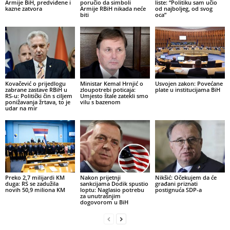
Armije BiH, predviđene i
poručio da simboli
liste: “Politiku sam učio
kazne zatvora
Armije RBiH nikada neće
od najboljeg, od svog
biti
oca”
Kovačević o prijedlogu
Ministar Kemal Hrnjić o
Usvojen zakon: Povećane
zabrane zastave RBiH u
zloupotrebi poticaja:
plate u institucijama BiH
RS-u: Politički čin s ciljem
Umjesto štale zatekli smo
ponižavanja žrtava, to je
vilu s bazenom
udar na mir
Preko 2,7 milijardi KM
Nakon prijetnji
Nikšić: Očekujem da će
duga: RS se zadužila
sankcijama Dodik spustio
građani priznati
novih 50,9 miliona KM
loptu: Naglasio potrebu
postignuća SDP-a
za unutrašnjim
dogovorom u BiH