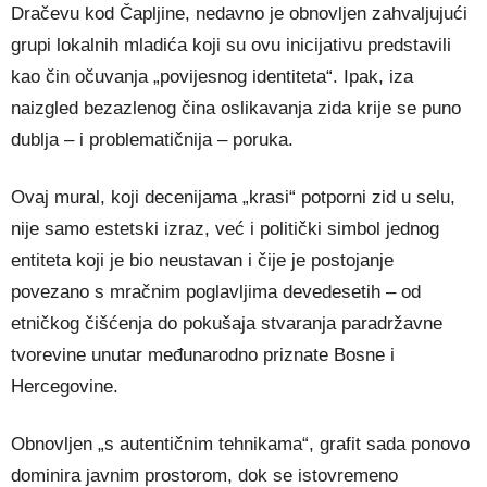
Dračevu kod Čapljine, nedavno je obnovljen zahvaljujući
grupi lokalnih mladića koji su ovu inicijativu predstavili
kao čin očuvanja „povijesnog identiteta“. Ipak, iza
naizgled bezazlenog čina oslikavanja zida krije se puno
dublja – i problematičnija – poruka.
Ovaj mural, koji decenijama „krasi“ potporni zid u selu,
nije samo estetski izraz, već i politički simbol jednog
entiteta koji je bio neustavan i čije je postojanje
povezano s mračnim poglavljima devedesetih – od
etničkog čišćenja do pokušaja stvaranja paradržavne
tvorevine unutar međunarodno priznate Bosne i
Hercegovine.
Obnovljen „s autentičnim tehnikama“, grafit sada ponovo
dominira javnim prostorom, dok se istovremeno