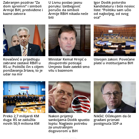
Zabranjen pozdrav “Za
U Livnu poslao jasnu
Igor Dodik potvrdio
dom spremni” i simboli
poruku: Izetbegović
kandidaturu i biće nosioc
Armije BiH, predviđene i
poručio da simboli
liste: “Politiku sam učio
kazne zatvora
Armije RBiH nikada neće
od najboljeg, od svog
biti
oca”
Kovačević o prijedlogu
Ministar Kemal Hrnjić o
Usvojen zakon: Povećane
zabrane zastave RBiH u
zloupotrebi poticaja:
plate u institucijama BiH
RS-u: Politički čin s ciljem
Umjesto štale zatekli smo
ponižavanja žrtava, to je
vilu s bazenom
udar na mir
Preko 2,7 milijardi KM
Nakon prijetnji
Nikšić: Očekujem da će
duga: RS se zadužila
sankcijama Dodik spustio
građani priznati
novih 50,9 miliona KM
loptu: Naglasio potrebu
postignuća SDP-a
za unutrašnjim
dogovorom u BiH