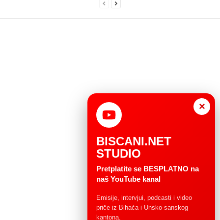
×
BISCANI.NET
STUDIO
Pretplatite se BESPLATNO na
naš YouTube kanal
Emisije, intervjui, podcasti i video
priče iz Bihaća i Unsko-sanskog
kantona.