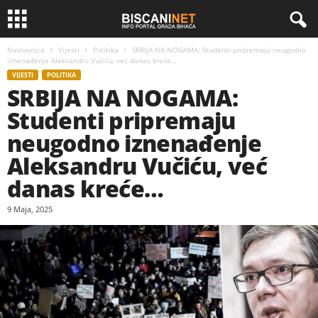
Naslovnica
Vijesti
Politika
SRBIJA NA NOGAMA: Studenti pripremaju neugodno
iznenađenje Aleksandru Vučiću, već danas kreće…
VIJESTI
POLITIKA
SRBIJA NA NOGAMA:
Studenti pripremaju
neugodno iznenađenje
Aleksandru Vučiću, već
danas kreće…
9 Maja, 2025