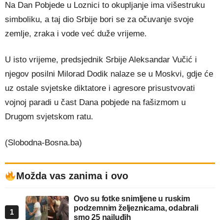
Na Dan Pobjede u Loznici to okupljanje ima višestruku
simboliku, a taj dio Srbije bori se za očuvanje svoje
zemlje, zraka i vode već duže vrijeme.
U isto vrijeme, predsjednik Srbije Aleksandar Vučić i
njegov posilni Milorad Dodik nalaze se u Moskvi, gdje će
uz ostale svjetske diktatore i agresore prisustvovati
vojnoj paradi u čast Dana pobjede na fašizmom u
Drugom svjetskom ratu.
(Slobodna-Bosna.ba)
Možda vas zanima i ovo
Ovo su fotke snimljene u ruskim
podzemnim željeznicama, odabrali
1
smo 25 najluđih