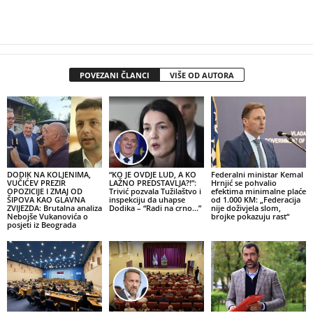
POVEZANI ČLANCI
VIŠE OD AUTORA
DODIK NA KOLJENIMA,
“KO JE OVDJE LUD, A KO
Federalni ministar Kemal
VUČIĆEV PREZIR
LAŽNO PREDSTAVLJA?!”:
Hrnjić se pohvalio
OPOZICIJE I ZMAJ OD
Trivić pozvala Tužilaštvo i
efektima minimalne plaće
ŠIPOVA KAO GLAVNA
inspekciju da uhapse
od 1.000 KM: „Federacija
ZVIJEZDA: Brutalna analiza
Dodika – “Radi na crno…”
nije doživjela slom,
Nebojše Vukanovića o
brojke pokazuju rast“
posjeti iz Beograda