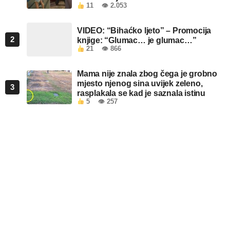
11
👁 2.053
VIDEO: “Bihaćko ljeto” – Promocija
2
knjige: “Glumac… je glumac…”
21
👁 866
Mama nije znala zbog čega je grobno
mjesto njenog sina uvijek zeleno,
3
rasplakala se kad je saznala istinu
5
👁 257