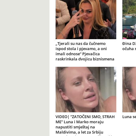
„Tjerali su nas da čučnemo
Đina Dž
ispod stola i pjevamo, a oni
očuha m
imali odnose“ Pjevačica
raskrinkala dvojicu biznismena
VIDEO| “ZATOČENI SMO, STRAH
Luna se
ME” Luna i Marko moraju
napustiti smještaj na
Maldivima, a let za Srbiju