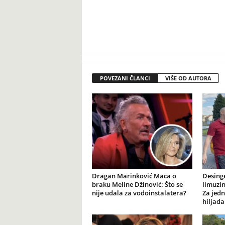
POVEZANI ČLANCI
VIŠE OD AUTORA
Dragan Marinković Maca o
Desinge
braku Meline Džinović: Što se
limuzini
nije udala za vodoinstalatera?
Za jedn
hiljada