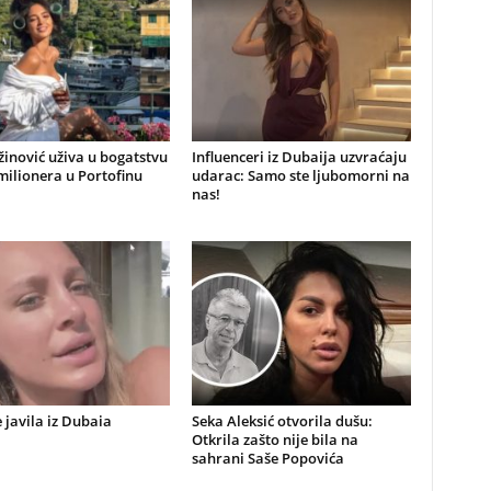
inović uživa u bogatstvu
Influenceri iz Dubaija uzvraćaju
ilionera u Portofinu
udarac: Samo ste ljubomorni na
nas!
 javila iz Dubaia
Seka Aleksić otvorila dušu:
Otkrila zašto nije bila na
sahrani Saše Popovića