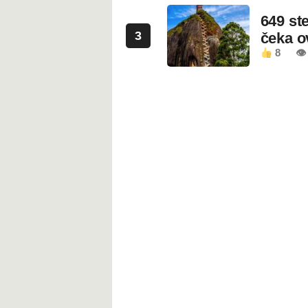
649 st
3
čeka 
8
👁