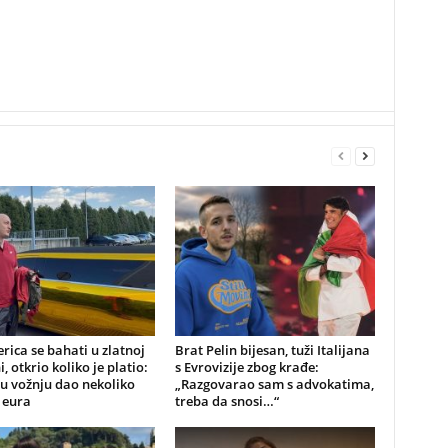
rica se bahati u zlatnoj
Brat Pelin bijesan, tuži Italijana
, otkrio koliko je platio:
s Evrovizije zbog krađe:
u vožnju dao nekoliko
„Razgovarao sam s advokatima,
 eura
treba da snosi…“