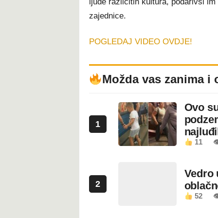
ljude različitih kultura, podarivši
zajednice.
POGLEDAJ VIDEO OVDJE!
Možda vas zanima i 
Ovo su
podzem
1
najluđ
11

Vedro 
2
oblačn
52
