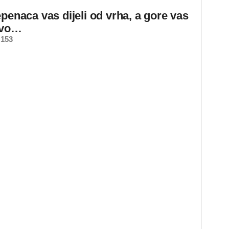
epenaca vas dijeli od vrha, a gore vas
ovo…
 153