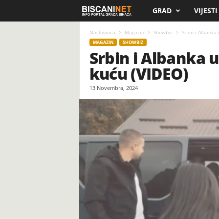
GRAD
VIJESTI
B
i
Naslovnica
Magazin
Showbiz
Srbin i Albanka
MAGAZIN
SHOWBIZ
Srbin i Albanka 
s
kuću (VIDEO)
c
13 Novembra, 2024
a
n
i
.
n
e