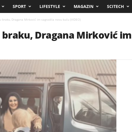
SPORT
LIFESTYLE
MAGAZIN
SCITECH
 u braku, Dragana Mirković im sagradila novu kuću (VIDEO)
u braku, Dragana Mirković im