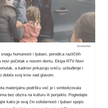
Screenshot
e snagu humanosti i ljubavi, porodica različitih
u za novi početak u novom domu. Ekipa RTV Novi
renutak, a kadrovi prikazuju sreću, uzbuđenje i
o dobila svoj krov nad glavom.
la materijalnu podršku već je i simbolizovala
ma bez obzira na kulturu ili porijeklo. Pogledajte
te kako je ovaj čin solidarnosti i ljubavi spojio