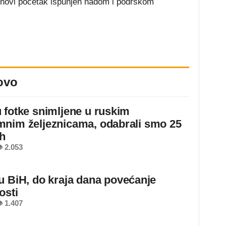
 im novi početak ispunjen nadom i podrškom
ovo
 fotke snimljene u ruskim
nim željeznicama, odabrali smo 25
ih
 2.053
u BiH, do kraja dana povećanje
osti
 1.407