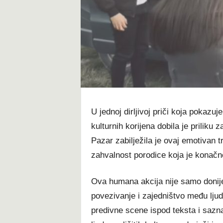
t
U jednoj dirljivoj priči koja pokazuj
kulturnih korijena dobila je prilik
Pazar zabilježila je ovaj emotivan t
zahvalnost porodice koja je konačn
Ova humana akcija nije samo donije
povezivanje i zajedništvo među ljudi
predivne scene ispod teksta i saznaj