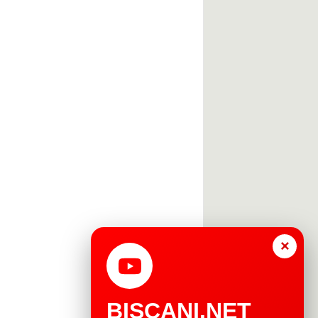
×
BISCANI.NET