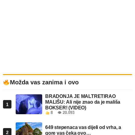
Možda vas zanima i ovo
BRADONJA JE MALTRETIRAO
MALIŠU: Ali nije znao da je mališa
1
BOKSER! (VIDEO)
8
👁 20.093
649 stepenaca vas dijeli od vrha, a
2
gore vas čeka ovo…