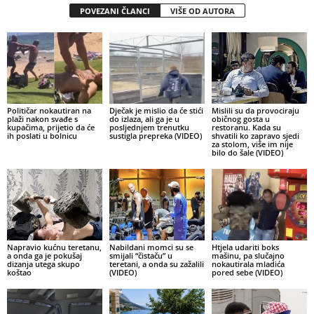
POVEZANI ČLANCI
VIŠE OD AUTORA
Političar nokautiran na
Dječak je mislio da će stići
Mislili su da provociraju
plaži nakon svađe s
do izlaza, ali ga je u
običnog gosta u
kupačima, prijetio da će
posljednjem trenutku
restoranu. Kada su
ih poslati u bolnicu
sustigla prepreka (VIDEO)
shvatili ko zapravo sjedi
za stolom, više im nije
bilo do šale (VIDEO)
Napravio kućnu teretanu,
Nabildani momci su se
Htjela udariti boks
a onda ga je pokušaj
smijali “čistaču” u
mašinu, pa slučajno
dizanja utega skupo
teretani, a onda su zažalili
nokautirala mladića
koštao
(VIDEO)
pored sebe (VIDEO)