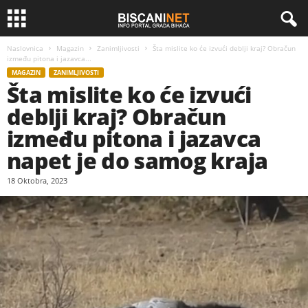
Naslovnica
Magazin
Zanimljivosti
Šta mislite ko će izvući deblji kraj? Obračun
između pitona i jazavca...
MAGAZIN
ZANIMLJIVOSTI
Šta mislite ko će izvući
deblji kraj? Obračun
između pitona i jazavca
napet je do samog kraja
18 Oktobra, 2023