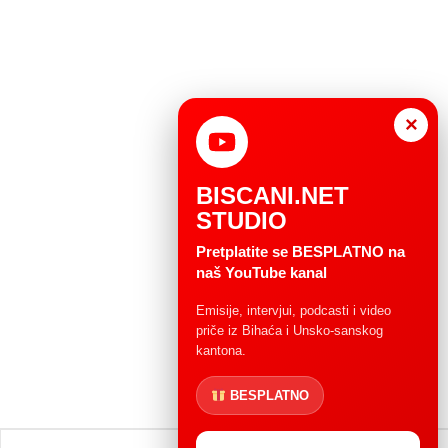
×
BISCANI.NET
STUDIO
Pretplatite se BESPLATNO na
naš YouTube kanal
Emisije, intervjui, podcasti i video
priče iz Bihaća i Unsko-sanskog
kantona.
BESPLATNO