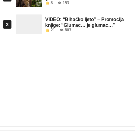
8
👁 153
VIDEO: “Bihaćko ljeto” – Promocija
3
knjige: “Glumac… je glumac…”
21
👁 803