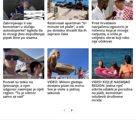
Zabrinjavaju li vas
Rezervisali apartman “tri
Pred hrvatskim
komentari u slučaju
minute od plaže”, a tek
navijačima izgovorio je
autostoperke? Izgleda da
po dolasku shvatili šta ih
rečenicu koja je mnoge
bi mnogi (bez dopuštenja)
zapravo čeka
razljutila, a onda je
pipali žene po sisama
uslijedio obrat koji niko
nije očekivao
Pozvali su tetku na
VIDEO: Milioni gledaju
VIDEO KOJI JE NASMIJAO
ljetovanje, a njen
dostavu pizze na moru:
REGION: Jedna riječ
odgovor nasmijao je cijeli
Sve je visilo o jednoj
otkrila odakle je porodica
region: “To je odmor
sekundi
na plaži, komentari
samo za vas!”
oduševili društvene
mreže