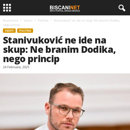
Naslovnica
Vijesti
Politika
Stanivuković ne ide na skup: Ne branim Dodika,
nego princip
VIJESTI
POLITIKA
Stanivuković ne ide na
skup: Ne branim Dodika,
nego princip
24 Februara, 2025