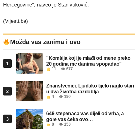
Hercegovine”, naveo je Stanivuković.
(Vijesti.ba)
Možda vas zanima i ovo
“Komšija koji je mlađi od mene preko
1
20 godina me danima spopadao”
11
👁 677
Znanstvenici: Ljudsko tijelo naglo stari
2
u dva životna razdoblja
4
👁 190
649 stepenaca vas dijeli od vrha, a
3
gore vas čeka ovo…
8
👁 153