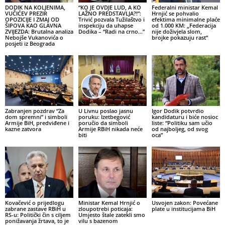
DODIK NA KOLJENIMA,
“KO JE OVDJE LUD, A KO
Federalni ministar Kemal
VUČIĆEV PREZIR
LAŽNO PREDSTAVLJA?!”:
Hrnjić se pohvalio
OPOZICIJE I ZMAJ OD
Trivić pozvala Tužilaštvo i
efektima minimalne plaće
ŠIPOVA KAO GLAVNA
inspekciju da uhapse
od 1.000 KM: „Federacija
ZVIJEZDA: Brutalna analiza
Dodika – “Radi na crno…”
nije doživjela slom,
Nebojše Vukanovića o
brojke pokazuju rast“
posjeti iz Beograda
Zabranjen pozdrav “Za
U Livnu poslao jasnu
Igor Dodik potvrdio
dom spremni” i simboli
poruku: Izetbegović
kandidaturu i biće nosioc
Armije BiH, predviđene i
poručio da simboli
liste: “Politiku sam učio
kazne zatvora
Armije RBiH nikada neće
od najboljeg, od svog
biti
oca”
Kovačević o prijedlogu
Ministar Kemal Hrnjić o
Usvojen zakon: Povećane
zabrane zastave RBiH u
zloupotrebi poticaja:
plate u institucijama BiH
RS-u: Politički čin s ciljem
Umjesto štale zatekli smo
ponižavanja žrtava, to je
vilu s bazenom