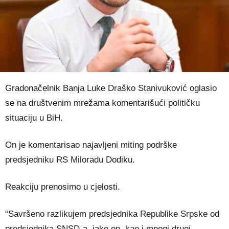
Gradonačelnik Banja Luke Draško Stanivuković oglasio
se na društvenim mrežama komentarišući političku
situaciju u BiH.
On je komentarisao najavljeni miting podrške
predsjedniku RS Miloradu Dodiku.
Reakciju prenosimo u cjelosti.
“Savršeno razlikujem predsjednika Republike Srpske od
predsjednika SNSD-a, iako on, kao i mnogi drugi,