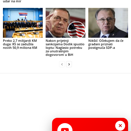
udar na mir
Preko 2,7 milijardi KM
Nakon prijetnji
Nikšić: Očekujem da će
duga: RS se zadužila
sankcijama Dodik spustio
građani priznati
novih 50,9 miliona KM
loptu: Naglasio potrebu
postignuća SDP-a
za unutrašnjim
dogovorom u BiH
×