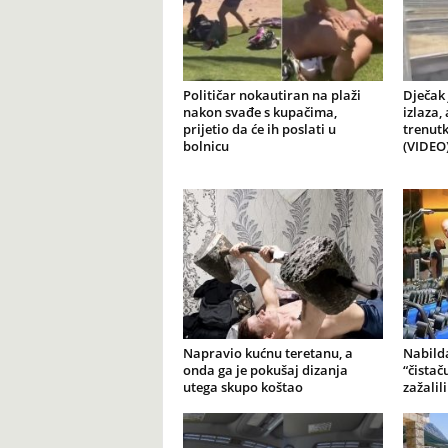
Političar nokautiran na plaži
Dječak 
nakon svađe s kupačima,
izlaza,
prijetio da će ih poslati u
trenutk
bolnicu
(VIDEO
Napravio kućnu teretanu, a
Nabilda
onda ga je pokušaj dizanja
“čistač
utega skupo koštao
zažalil