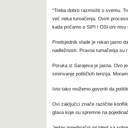
“Treba dobro razmisliti o svemu. Tr
već neka tumačenja. Ovim proceso
kada pričamo o SIPI i OSI oni nisu 
Predsjednik vlade je rekao jasno d
nadležnosti. Pravna tumačenja su ra
Poruka iz Sarajeva je jasna. Ovo je
smirivanje političkih tenzija. Moram
Isto tako možemo govoriti da politi
Ovi zaključci znače različite konflik
glava koje su spremne na pojedinač
Jedan pojedinačni incident sa sobom