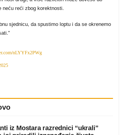
 je neću reći zbog korektnosti.
u sjednicu, da spustimo loptu i da se okrenemo
ati.”
tter.com/nLYYFx2PWg
2025
ovo
ti iz Mostara razrednici “ukrali”