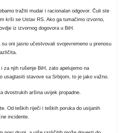
ebamo tražiti mudar i racionalan odgovor. Čuli ste
m krši se Ustav RS. Ako ga tumačimo izvorno,
ovdje iz izvornog dogovora u BiH.
a su oni jasno učestvovali svojevremeno u prenosu
zličita.
 i za njih rušenje BiH, zato apelujemo na
o usaglasiti stavove sa Srbijom, to je jako važno.
ka dvostrukih aršina uvijek propadne.
te. Od teških riječi i teških poruka do usijanih
ne incidente.
 nosi drugi, a više različitih može dovesti do