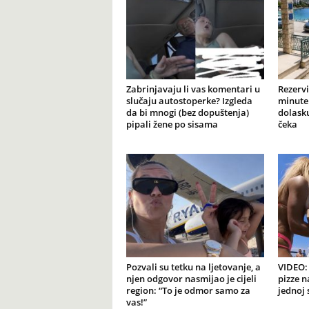
Zabrinjavaju li vas komentari u
Rezervi
slučaju autostoperke? Izgleda
minute 
da bi mnogi (bez dopuštenja)
dolasku
pipali žene po sisama
čeka
Pozvali su tetku na ljetovanje, a
VIDEO: 
njen odgovor nasmijao je cijeli
pizze n
region: “To je odmor samo za
jednoj 
vas!”