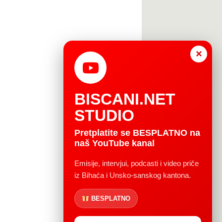
×
BISCANI.NET
STUDIO
Pretplatite se BESPLATNO na
naš YouTube kanal
Emisije, intervjui, podcasti i video priče
iz Bihaća i Unsko-sanskog kantona.
BESPLATNO