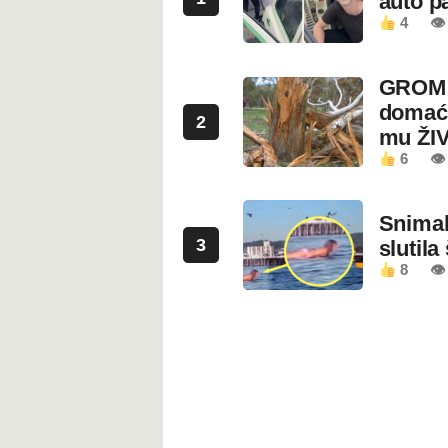
auto pa
4
👁
GROM U
domaći
2
mu ŽI
6
👁
Snimala
3
slutila
8
👁