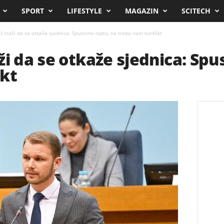
SPORT
LIFESTYLE
MAGAZIN
SCITECH
ć traži da se otkaže sjednica: Spustimo loptu, ne treba nam konflikt
ži da se otkaže sjednica: Spu
ikt