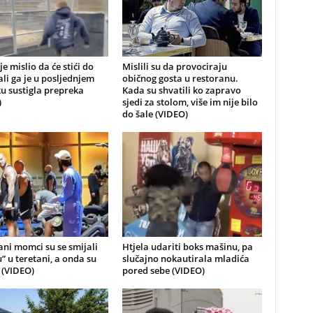
je mislio da će stići do
Mislili su da provociraju
 ali ga je u posljednjem
običnog gosta u restoranu.
u sustigla prepreka
Kada su shvatili ko zapravo
)
sjedi za stolom, više im nije bilo
do šale (VIDEO)
ni momci su se smijali
Htjela udariti boks mašinu, pa
u” u teretani, a onda su
slučajno nokautirala mladića
i (VIDEO)
pored sebe (VIDEO)