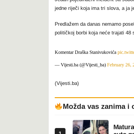
jedne riječi koja ima tri slova, a ja
Predlažem da danas nemamo posebn
političkoj borbi koja neće trajati 48 s
Komentar Draška Stanivukovića
pic.twi
— Vijesti.ba (@Vijesti_ba)
February 26, 
(Vijesti.ba)
Možda vas zanima i 
Maturan
1