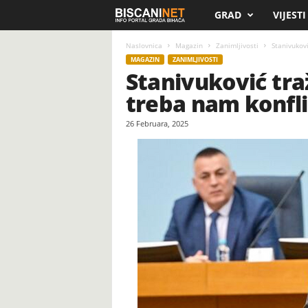
GRAD
VIJESTI
B
i
Naslovnica
Magazin
Zanimljivosti
Stanivukovi
MAGAZIN
ZANIMLJIVOSTI
Stanivuković tra
s
treba nam konfl
c
26 Februara, 2025
a
n
i
.
n
e