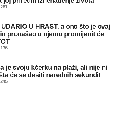
 joj priredili iznenađenje života
 281
DARIO U HRAST, a ono što je ovaj
n pronašao u njemu promijenit će
VOT
 136
 je svoju kćerku na plaži, ali nije ni
 šta će se desiti narednih sekundi!
 245