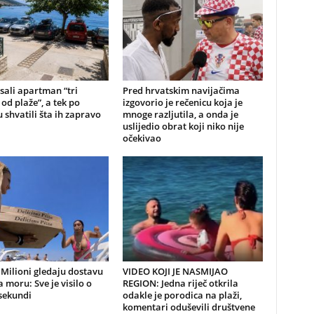
sali apartman “tri
Pred hrvatskim navijačima
od plaže”, a tek po
izgovorio je rečenicu koja je
 shvatili šta ih zapravo
mnoge razljutila, a onda je
uslijedio obrat koji niko nije
očekivao
Milioni gledaju dostavu
VIDEO KOJI JE NASMIJAO
a moru: Sve je visilo o
REGION: Jedna riječ otkrila
sekundi
odakle je porodica na plaži,
komentari oduševili društvene