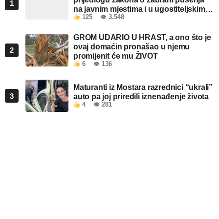
1
na javnim mjestima i u ugostiteljskim
125
👁 3.548
objektima u FBiH
GROM UDARIO U HRAST, a ono što je
ovaj domaćin pronašao u njemu
2
promijenit će mu ŽIVOT
6
👁 136
Maturanti iz Mostara razrednici “ukrali”
3
auto pa joj priredili iznenađenje života
4
👁 281