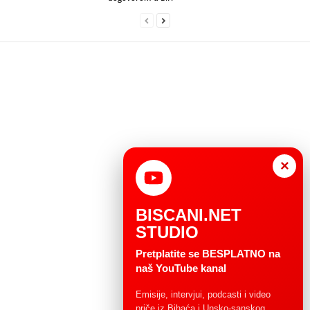
×
BISCANI.NET
STUDIO
Pretplatite se BESPLATNO na
naš YouTube kanal
Emisije, intervjui, podcasti i video
priče iz Bihaća i Unsko-sanskog