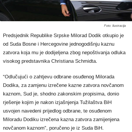
Foto: Ilustracija
Predsjednik Republike Srpske Milorad Dodik otkupio je
od Suda Bosne i Hercegovine jednogodišnju kaznu
zatvora koja mu je dodijeljena zbog nepoštivanja odluka
visokog predstavnika Christiana Schmidta.
“Odlučujući o zahtjevu odbrane osuđenog Milorada
Dodika, za zamjenu izrečene kazne zatvora novčanom
kaznom, Sud je, shodno zakonskim propisima, donio
rješenje kojim je nakon izjašnjenja Tužilaštva BiH
usvojen navedeni prijedlog odbrane, te osuđenom
Miloradu Dodiku izrečena kazna zatvora zamijenjena
novčanom kaznom”, poručeno je iz Suda BiH.