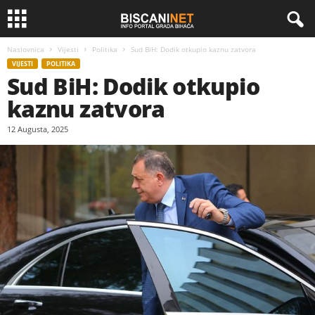
Naslovnica
Vijesti
Politika
Sud BiH: Dodik otkupio kaznu zatvora
VIJESTI
POLITIKA
Sud BiH: Dodik otkupio
kaznu zatvora
12 Augusta, 2025