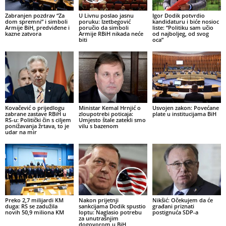
Zabranjen pozdrav “Za
U Livnu poslao jasnu
Igor Dodik potvrdio
dom spremni” i simboli
poruku: Izetbegović
kandidaturu i biće nosioc
Armije BiH, predviđene i
poručio da simboli
liste: “Politiku sam učio
kazne zatvora
Armije RBiH nikada neće
od najboljeg, od svog
biti
oca”
Kovačević o prijedlogu
Ministar Kemal Hrnjić o
Usvojen zakon: Povećane
zabrane zastave RBiH u
zloupotrebi poticaja:
plate u institucijama BiH
RS-u: Politički čin s ciljem
Umjesto štale zatekli smo
ponižavanja žrtava, to je
vilu s bazenom
udar na mir
Preko 2,7 milijardi KM
Nakon prijetnji
Nikšić: Očekujem da će
duga: RS se zadužila
sankcijama Dodik spustio
građani priznati
novih 50,9 miliona KM
loptu: Naglasio potrebu
postignuća SDP-a
za unutrašnjim
dogovorom u BiH