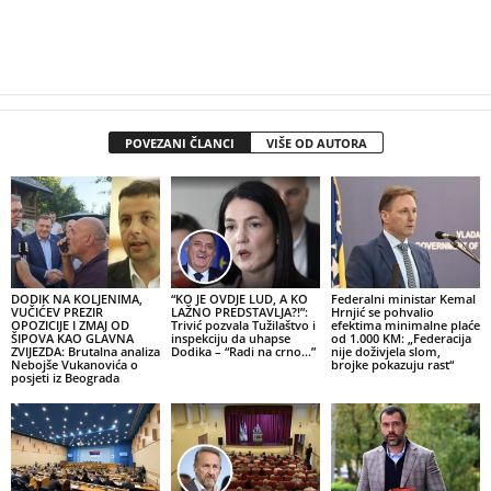
POVEZANI ČLANCI
VIŠE OD AUTORA
DODIK NA KOLJENIMA,
“KO JE OVDJE LUD, A KO
Federalni ministar Kemal
VUČIĆEV PREZIR
LAŽNO PREDSTAVLJA?!”:
Hrnjić se pohvalio
OPOZICIJE I ZMAJ OD
Trivić pozvala Tužilaštvo i
efektima minimalne plaće
ŠIPOVA KAO GLAVNA
inspekciju da uhapse
od 1.000 KM: „Federacija
ZVIJEZDA: Brutalna analiza
Dodika – “Radi na crno…”
nije doživjela slom,
Nebojše Vukanovića o
brojke pokazuju rast“
posjeti iz Beograda