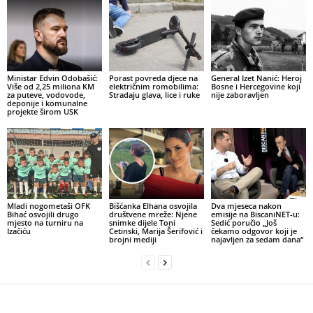
Ministar Edvin Odobašić:
Porast povreda djece na
General Izet Nanić: Heroj
Više od 2,25 miliona KM
električnim romobilima:
Bosne i Hercegovine koji
za puteve, vodovode,
Stradaju glava, lice i ruke
nije zaboravljen
deponije i komunalne
projekte širom USK
Mladi nogometaši OFK
Bišćanka Elhana osvojila
Dva mjeseca nakon
Bihać osvojili drugo
društvene mreže: Njene
emisije na BiscaniNET-u:
mjesto na turniru na
snimke dijele Toni
Sedić poručio „Još
Izačiću
Cetinski, Marija Šerifović i
čekamo odgovor koji je
brojni mediji
najavljen za sedam dana“