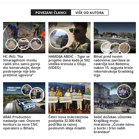
POVEZANI ČLANCI
VIŠE OD AUTORA
HC-ING: “Na
HAMDIJA ABDIĆ – Tigar se
Bihać pred novim
Smaragdnom mostu
prisjetio dana kada je 502.
radovima: završava se
radili smo samo gornji
viteška krenula u Oluju
raskrižje kod Bedema,
dio konstrukcije, donje
(VIDEO)
nakon 15. augusta kreće
postrojenje nije bilo
rekonstrukcija Gradskog
predmet ugovora”
trga
ARAS Production
Četiri nova mikrobiznisa
Sedić dočekao učesnike
nastavlja rast: Otvoren
podijelila 32.000 KM,
Krajiškog moto-
konkurs za nove CNC
podrška za razvoj
maratona: „Čuvate istinu
operatere u Bihaću
poslovnih ideja mladih
o borbi i žrtvi naših
branilaca“