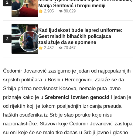
2
Marija Šerifović i brojni mediji
2.905 👁 80.629
Kad ljudskost bude ispred uniforme:
Gest mladih bihaćkih policajaca
3
zaslužuje da se spomene
2.482 👁 70.467
Čedomir Jovanović zasigurno je jedan od najpopularnijih
srpskih političara u Bosni i Hercegovini. Zalaže se da
Srbija prizna neovisnost Kosova, nemalo puta javno
priznaje kako je u
Srebrenici izvršen genocid
i jedan je
od rijektih koji je tokom posljednjih izricanja presuda
haških osuđenika iz Srbije slao poruke koje nisu
nacionalističke. Stavovi koje Čedomir Jovanović zastupa
su oni koje će se malo tko danas u Srbiji javno i glasno