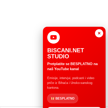
×
BISCANI.NET
STUDIO
Pretplatite se BESPLATNO na
naš YouTube kanal
Emisije, intervjui, podcasti i video
priče iz Bihaća i Unsko-sanskog
kantona.
BESPLATNO