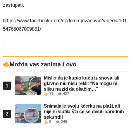
zastupati.
https://www.facebook.com/cedomir.jovanovic/videos/101
54765067009851/
.
Možda vas zanima i ovo
Mislio da je kupio kuću iz snova, ali
glavno mu nisu rekli: “Ne mogu ni
1
sliku na zid da okačim…”
11
👁 427
Snimala je svoju kćerku na plaži, ali
nije ni slutila šta će se desiti narednih
2
sekundi!
8
👁 245