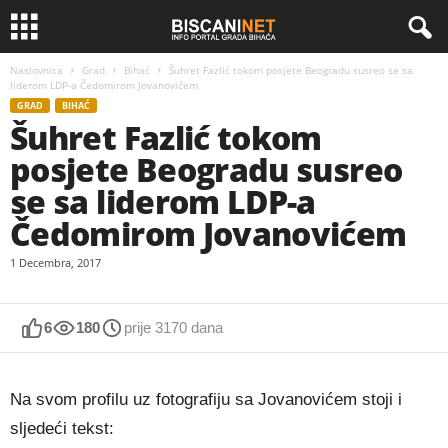
Naslovnica
Grad
Bihać
Šuhret Fazlić tokom posjete Beogradu susreo se sa
liderom LDP-a Čedomirom Jovanovićem
GRAD
BIHAĆ
Šuhret Fazlić tokom
posjete Beogradu susreo
se sa liderom LDP-a
Čedomirom Jovanovićem
1 Decembra, 2017
6
180
prije 3170 dana
Na svom profilu uz fotografiju sa Jovanovićem stoji i
sljedeći tekst: