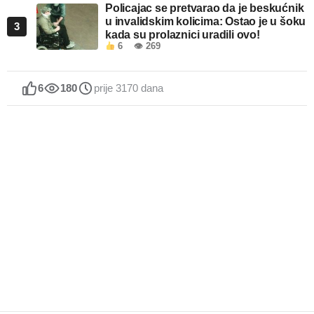
Policajac se pretvarao da je beskućnik
u invalidskim kolicima: Ostao je u šoku
3
kada su prolaznici uradili ovo!
6
👁 269
6
180
prije 3170 dana