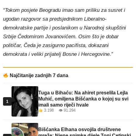
“Tokom posjete Beogradu imao sam priliku za susret i
ugodan razgovor sa predsjednikom Liberalno-
demokratske partije i poslanikom u Narodnoj skupštini
Srbije Čedomirom Jovanovićem. Osim što je dobar
političar, Čeda je zasigurno pacifista, dokazani
demokrata i veliki prijatelj Bosne i Hercegovine.”
Najčitanije zadnjih 7 dana
Tuga u Bihaću: Na ahiret preselila Lejla
Muhić, omiljena Bišćanka o kojoj su svi
1
imali samo riječi hvale
3.198 👁 91.294
Bišćanka Elhana osvojila društvene
mreže: Njene snimke dijele Toni Cetinski,