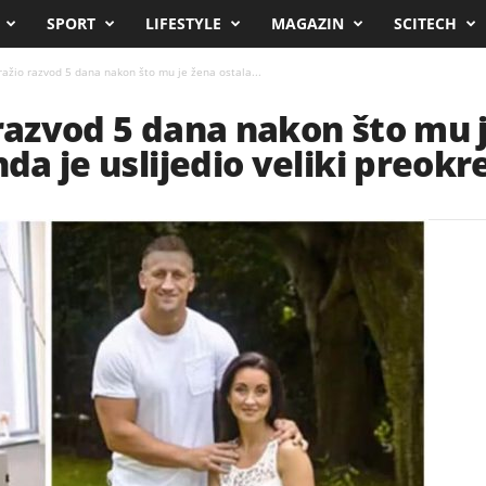
SPORT
LIFESTYLE
MAGAZIN
SCITECH
ražio razvod 5 dana nakon što mu je žena ostala...
 razvod 5 dana nakon što mu 
nda je uslijedio veliki preokr