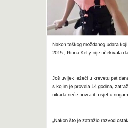
t
Nakon teškog moždanog udara koji ju
2015., Riona Kelly nije očekivala da
Još uvijek ležeći u krevetu pet da
s kojim je provela 14 godina, zatr
nikada neće povratiti osjet u nogam
„Nakon što je zatražio razvod osta