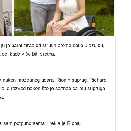
 je paralizirao od struka prema dolje u ožujku,
 će ikada više biti sretna.
na nakon moždanog udara, Rionin suprug, Richard,
ažio je razvod nakon što je saznao da mu supruga
a.
la sam potpuno sama“, rekla je Riona.