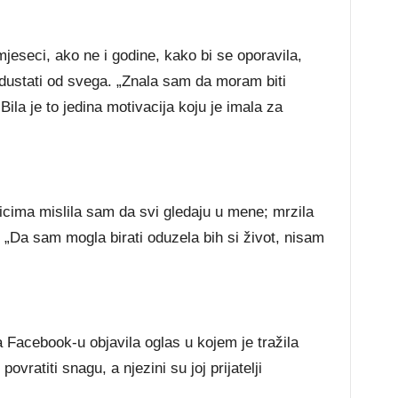
 mjeseci, ako ne i godine, kako bi se oporavila,
odustati od svega. „Znala sam da moram biti
Bila je to jedina motivacija koju je imala za
icima mislila sam da svi gledaju u mene; mrzila
. „Da sam mogla birati oduzela bih si život, nisam
a Facebook-u objavila oglas u kojem je tražila
ovratiti snagu, a njezini su joj prijatelji