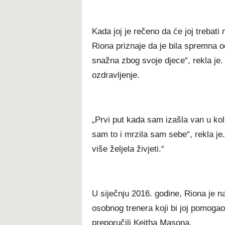
Kada joj je rečeno da će joj trebati
Riona priznaje da je bila spremna 
snažna zbog svoje djece“, rekla je. 
ozdravljenje.
„Prvi put kada sam izašla van u kol
sam to i mrzila sam sebe“, rekla je
više željela živjeti.“
U siječnju 2016. godine, Riona je n
osobnog trenera koji bi joj pomogao p
preporučili Keitha Masona.