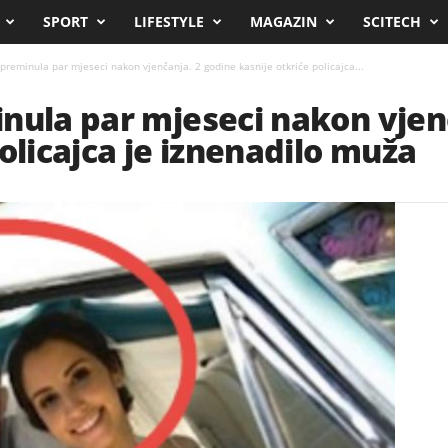
SPORT
LIFESTYLE
MAGAZIN
SCITECH
preminula par mjeseci nakon vjenčanja. 2 godine kasnije otkriće policajca...
nula par mjeseci nakon vjen
olicajca je iznenadilo muža