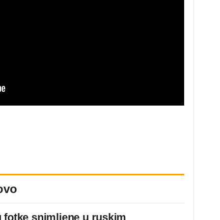
ovo
 fotke snimljene u ruskim