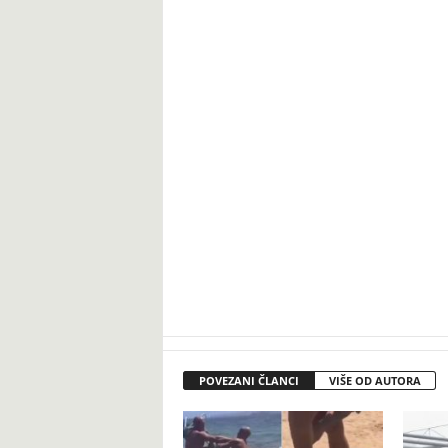
POVEZANI ČLANCI
VIŠE OD AUTORA