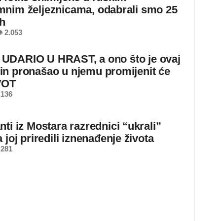
nim željeznicama, odabrali smo 25
ih
 2.053
DARIO U HRAST, a ono što je ovaj
n pronašao u njemu promijenit će
VOT
 136
ti iz Mostara razrednici “ukrali”
 joj priredili iznenađenje života
 281