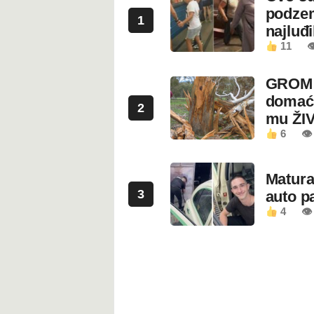
podzem
1
najluđ
11

GROM U
domaći
2
mu ŽI
6
👁
Maturan
3
auto pa
4
👁