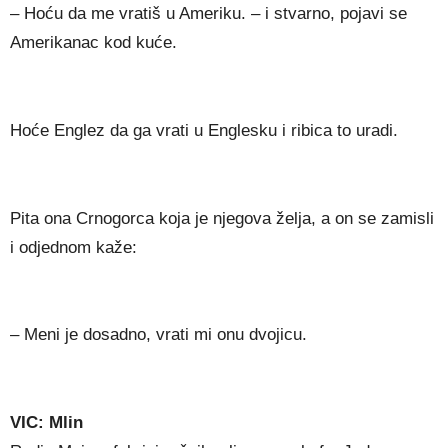
– Hoću da me vratiš u Ameriku. – i stvarno, pojavi se
Amerikanac kod kuće.
Hoće Englez da ga vrati u Englesku i ribica to uradi.
Pita ona Crnogorca koja je njegova želja, a on se zamisli
i odjednom kaže:
– Meni je dosadno, vrati mi onu dvojicu.
VIC: Mlin