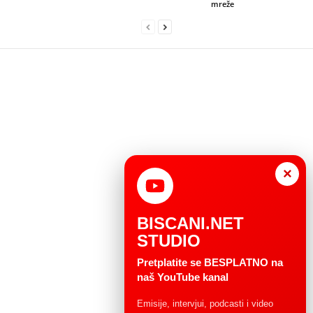
mreže
×
BISCANI.NET
STUDIO
Pretplatite se BESPLATNO na
naš YouTube kanal
Emisije, intervjui, podcasti i video