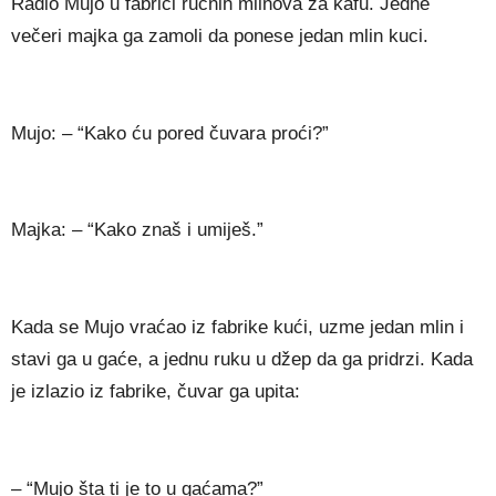
Radio Mujo u fabrici ručnih mlinova za kafu. Jedne
večeri majka ga zamoli da ponese jedan mlin kuci.
Mujo: – “Kako ću pored čuvara proći?”
Majka: – “Kako znaš i umiješ.”
Kada se Mujo vraćao iz fabrike kući, uzme jedan mlin i
stavi ga u gaće, a jednu ruku u džep da ga pridrzi. Kada
je izlazio iz fabrike, čuvar ga upita:
– “Mujo šta ti je to u gaćama?”