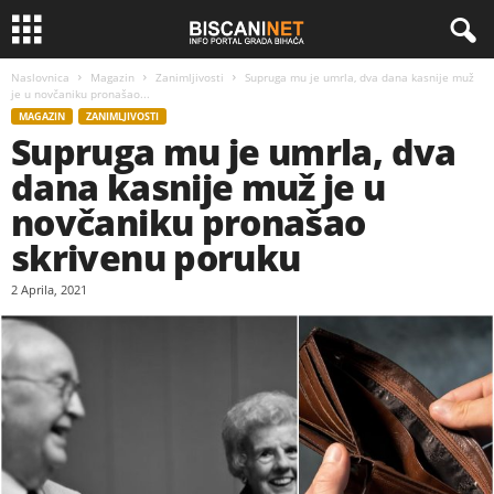
Naslovnica
Magazin
Zanimljivosti
Supruga mu je umrla, dva dana kasnije muž
je u novčaniku pronašao...
MAGAZIN
ZANIMLJIVOSTI
Supruga mu je umrla, dva
dana kasnije muž je u
novčaniku pronašao
skrivenu poruku
2 Aprila, 2021