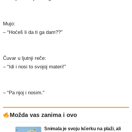
Mujo:
– “Hoćeš li da ti ga dam??”
Čuvar u ljutnji reče:
– “Idi i nosi to svojoj materi!”
– “Pa njoj i nosim.”
Možda vas zanima i ovo
Snimala je svoju kćerku na plaži, ali