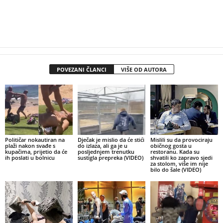
POVEZANI ČLANCI
VIŠE OD AUTORA
Političar nokautiran na
Dječak je mislio da će stići
Mislili su da provociraju
plaži nakon svađe s
do izlaza, ali ga je u
običnog gosta u
kupačima, prijetio da će
posljednjem trenutku
restoranu. Kada su
ih poslati u bolnicu
sustigla prepreka (VIDEO)
shvatili ko zapravo sjedi
za stolom, više im nije
bilo do šale (VIDEO)