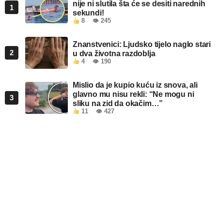
nije ni slutila šta će se desiti narednih
1
sekundi!
8
👁 245
Znanstvenici: Ljudsko tijelo naglo stari
2
u dva životna razdoblja
4
👁 190
Mislio da je kupio kuću iz snova, ali
glavno mu nisu rekli: “Ne mogu ni
3
sliku na zid da okačim…”
11
👁 427