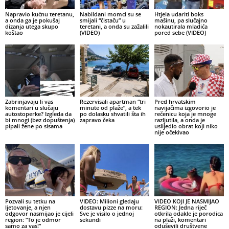
Napravio kućnu teretanu,
Nabildani momci su se
Htjela udariti boks
a onda ga je pokušaj
smijali “čistaču” u
mašinu, pa slučajno
dizanja utega skupo
teretani, a onda su zažalili
nokautirala mladića
koštao
(VIDEO)
pored sebe (VIDEO)
Zabrinjavaju li vas
Rezervisali apartman “tri
Pred hrvatskim
komentari u slučaju
minute od plaže”, a tek
navijačima izgovorio je
autostoperke? Izgleda da
po dolasku shvatili šta ih
rečenicu koja je mnoge
bi mnogi (bez dopuštenja)
zapravo čeka
razljutila, a onda je
pipali žene po sisama
uslijedio obrat koji niko
nije očekivao
Pozvali su tetku na
VIDEO: Milioni gledaju
VIDEO KOJI JE NASMIJAO
ljetovanje, a njen
dostavu pizze na moru:
REGION: Jedna riječ
odgovor nasmijao je cijeli
Sve je visilo o jednoj
otkrila odakle je porodica
region: “To je odmor
sekundi
na plaži, komentari
samo za vas!”
oduševili društvene