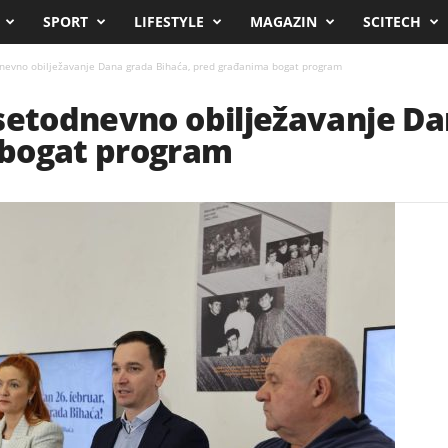
SPORT
LIFESTYLE
MAGAZIN
SCITECH
dnevno obilježavanje Dana grada Bihaća, pred građanima bogat program
setodnevno obilježavanje Da
 bogat program