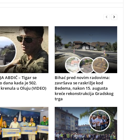
A ABDIĆ – Tigar se
Bihać pred novim radovima:
io dana kada je 502.
završava se raskrižje kod
 krenula u Oluju (VIDEO)
Bedema, nakon 15. augusta
kreće rekonstrukcija Gradskog
trga