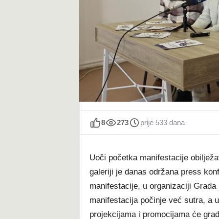
t
8
273
prije 533 dana
Uoči početka manifestacije obiljež
galeriji je danas održana press kon
manifestacije, u organizaciji Grada
manifestacija počinje već sutra, a
projekcijama i promocijama će građan