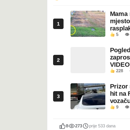
Mama n
mjesto
1
rasplak
5
👁
Pogled
zapros
2
VIDEO
228
Prizor
hit na 
3
vozaču
9
👁 
8
273
prije 533 dana