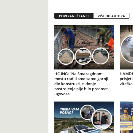
POVEZANI ČLANCI
VIŠE OD AUTORA
HC-ING: “Na Smaragdnom
HAMDIJ
mostu radili smo samo gornji
prisjet
dio konstrukcije, donje
viteška
postrojenje nije bilo predmet
ugovora”