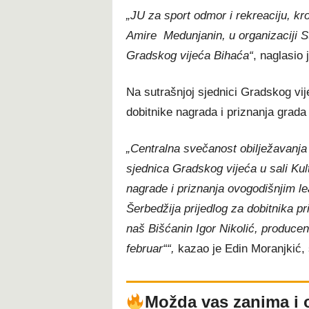
„JU za sport odmor i rekreaciju, k
Amire Medunjanin, u organizaciji St
Gradskog vijeća Bihaća“
, naglasio
Na sutrašnjoj sjednici Gradskog vije
dobitnike nagrada i priznanja grada
„Centralna svečanost obilježavanja
sjednica Gradskog vijeća u sali Kult
nagrade i priznanja ovogodišnjim l
Šerbedžija prijedlog za dobitnika p
naš Bišćanin Igor Nikolić, producent
februar““,
kazao je Edin Moranjkić, 
Možda vas zanima i 