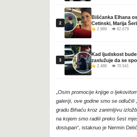
Bišćanka Elhana osv
2
Cetinski, Marija Šeri
2.989 👁 82.679
Kad ljudskost bude 
3
zaslužuje da se sp
2.488 👁 70.541
„
Osim promocije knjige o ljekovitom
galeriji, ove godine smo se odlučili
gradu Bihaću kroz zanimljivu izlož
na kojem smo radili preko šest mjese
dostupan“
, istaknuo je Nermin Delić