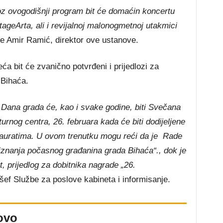
roz ovogodišnji program bit će domaćin koncertu
ageArta, ali i revijalnoj malonogmetnoj utakmici
 je Amir Ramić, direktor ove ustanove.
ća bit će zvanično potvrđeni i prijedlozi za
 Bihaća.
 Dana grada će, kao i svake godine, biti Svečana
urnog centra, 26. februara kada će biti dodijeljene
eauratima. U ovom trenutku mogu reći da je Rade
riznanja počasnog građanina grada Bihaća“., dok je
, prijedlog za dobitnika nagrade „26.
šef Službe za poslove kabineta i informisanje.
ovo