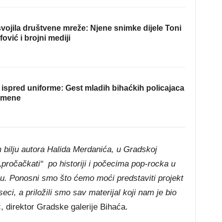
ojila društvene mreže: Njene snimke dijele Toni
fović i brojni mediji
ispred uniforme: Gest mladih bihaćkih policajaca
omene
 bilju autora Halida Merdanića, u Gradskoj
 „pročačkati“ po historiji i počecima pop-rocka u
bu. Ponosni smo što ćemo moći predstaviti projekt
ci, a priložili smo sav materijal koji nam je bio
, direktor Gradske galerije Bihaća.