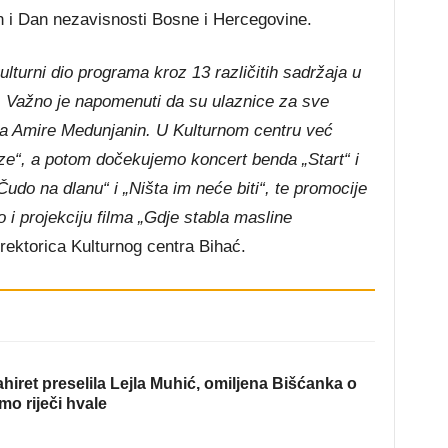
n i Dan nezavisnosti Bosne i Hercegovine.
ulturni dio programa kroz 13 različitih sadržaja u
bi. Važno je napomenuti da su ulaznice za sve
ta Amire Medunjanin. U Kulturnom centru već
e“, a potom dočekujemo koncert benda „Start“ i
do na dlanu“ i „Ništa im neće biti“, te promocije
 i projekciju filma „Gdje stabla masline
rektorica Kulturnog centra Bihać.
hiret preselila Lejla Muhić, omiljena Bišćanka o
mo riječi hvale