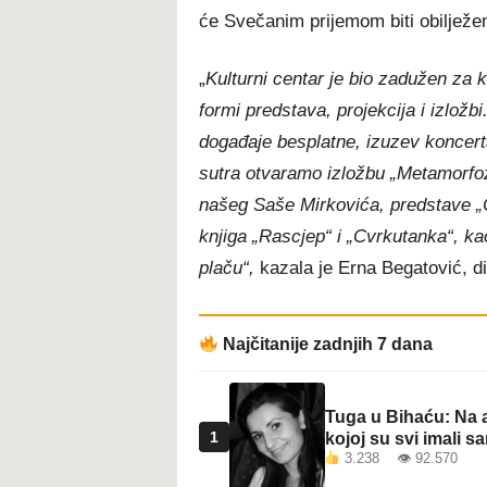
će Svečanim prijemom biti obilježe
„
Kulturni centar je bio zadužen za k
formi predstava, projekcija i izlož
događaje besplatne, izuzev koncer
sutra otvaramo izložbu „Metamorfoz
našeg Saše Mirkovića, predstave „Ču
knjiga „Rascjep“ i „Cvrkutanka“, kao
plaču“,
kazala je Erna Begatović, di
Najčitanije zadnjih 7 dana
Tuga u Bihaću: Na a
1
kojoj su svi imali sa
3.238 👁 92.570