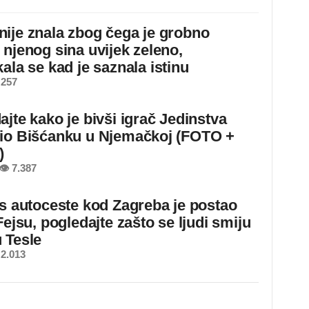
ije znala zbog čega je grobno
 njenog sina uvijek zeleno,
ala se kad je saznala istinu
 257
ajte kako je bivši igrač Jedinstva
io Bišćanku u Njemačkoj (FOTO +
)
👁 7.387
 s autoceste kod Zagreba je postao
Fejsu, pogledajte zašto se ljudi smiju
 Tesle
2.013