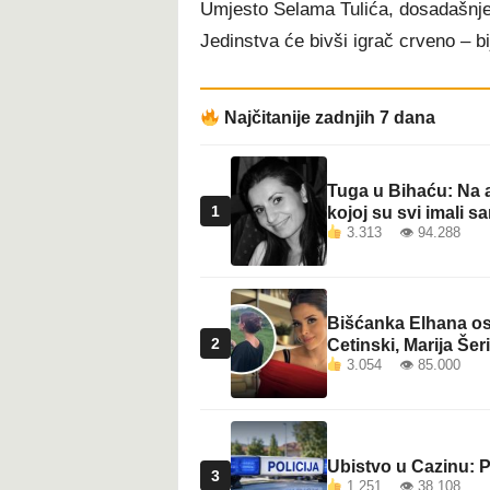
Umjesto Selama Tulića, dosadašnje
t
Jedinstva će bivši igrač crveno – bi
Najčitanije zadnjih 7 dana
Tuga u Bihaću: Na a
1
kojoj su svi imali sa
3.313 👁 94.288
Bišćanka Elhana osv
2
Cetinski, Marija Šeri
3.054 👁 85.000
Ubistvo u Cazinu: P
3
1.251 👁 38.108