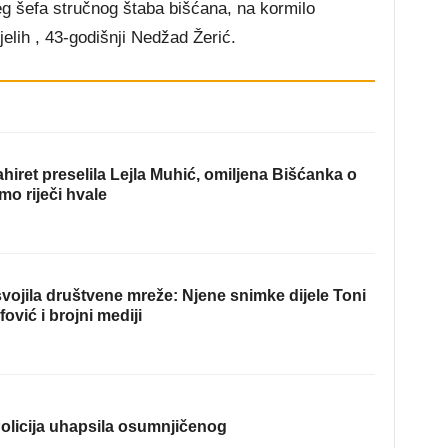
g šefa stručnog štaba bišćana, na kormilo
jelih , 43-godišnji Nedžad Žerić.
hiret preselila Lejla Muhić, omiljena Bišćanka o
mo riječi hvale
ojila društvene mreže: Njene snimke dijele Toni
fović i brojni mediji
olicija uhapsila osumnjičenog