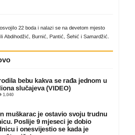
osvojilo 22 boda i nalazi se na devetom mjesto
li Abdihodžić, Burnić, Pantić, Šehić i Samardžić.
ovo
rodila bebu kakva se rađa jednom u
liona slučajeva (VIDEO)
 1.040
n muškarac je ostavio svoju trudnu
icu. Poslije 9 mjeseci je dobio
nicu i onesvijestio se kada je