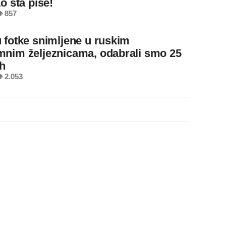
o šta piše!
 857
 fotke snimljene u ruskim
nim željeznicama, odabrali smo 25
ih
 2.053