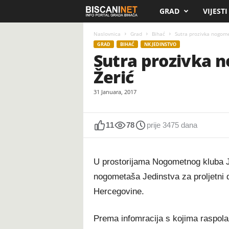
GRAD
VIJESTI
B
i
Naslovnica
Grad
Bihać
Sutra prozivka nogome
GRAD
BIHAĆ
NK JEDINSTVO
Sutra prozivka 
s
Žerić
c
31 Januara, 2017
a
n
11
78
prije 3475 dana
i
U prostorijama Nogometnog kluba Je
.
nogometaša Jedinstva za proljetni d
Hercegovine.
n
e
Prema infomracija s kojima raspola