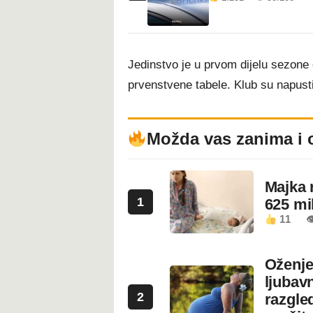
Jedinstvo je u prvom dijelu sezone 
prvenstvene tabele. Klub su napusti
Možda vas zanima i 
Majka 
1
625 mi
11

Oženje
ljubavn
2
razgled