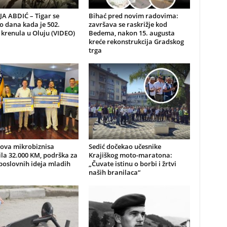
A ABDIĆ – Tigar se
Bihać pred novim radovima:
io dana kada je 502.
završava se raskrižje kod
 krenula u Oluju (VIDEO)
Bedema, nakon 15. augusta
kreće rekonstrukcija Gradskog
trga
nova mikrobiznisa
Sedić dočekao učesnike
ila 32.000 KM, podrška za
Krajiškog moto-maratona:
poslovnih ideja mladih
„Čuvate istinu o borbi i žrtvi
naših branilaca“