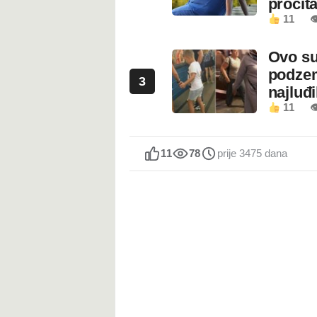
pročita
11

Ovo su
podzem
3
najluđ
11

11
78
prije 3475 dana