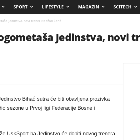
SPORT
LIFESTYLE
MAGAZIN
SCITECH
taša Jedinstva, novi trener Nedžad Žerić
nogometaša Jedinstva, novi 
dinstvo Bihać sutra će biti obavljena prozivka
io sezone u Prvoj ligi Federacije Bosne i
že UskSport.ba Jedinstvo će dobiti novog trenera.