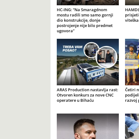
HC-ING: “Na Smaragdnom
HAMDIJ
mostu radili smo samo gornji
prisjet
dio konstrukcije, donje
viteška
postrojenje nije bilo predmet
ugovora”
ARAS Production nastavlja rast:
Četiri 
Otvoren konkurs za nove CNC
podijel
operatere u Bihaću
razvoj 