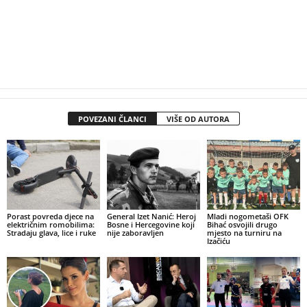
POVEZANI ČLANCI
VIŠE OD AUTORA
Porast povreda djece na
General Izet Nanić: Heroj
Mladi nogometaši OFK
električnim romobilima:
Bosne i Hercegovine koji
Bihać osvojili drugo
Stradaju glava, lice i ruke
nije zaboravljen
mjesto na turniru na
Izačiću