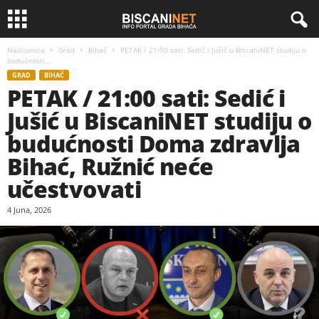
Naslovnica
Grad
Bihać
PETAK / 21:00 sati: Sedić i Jušić u BiscaniNET studiju o
budućnosti...
GRAD
BIHAĆ
PETAK / 21:00 sati: Sedić i
Jušić u BiscaniNET studiju o
budućnosti Doma zdravlja
Bihać, Ružnić neće
učestvovati
4 Juna, 2026