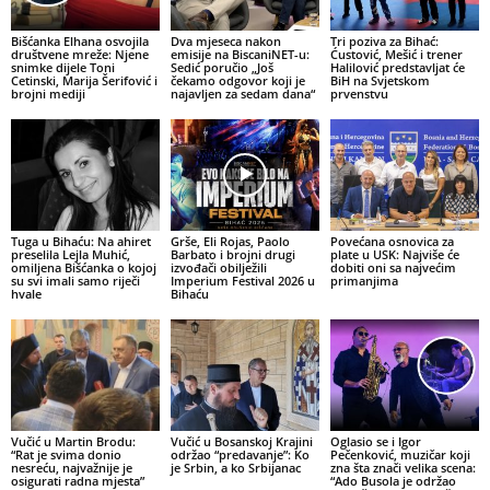
Bišćanka Elhana osvojila
Dva mjeseca nakon
Tri poziva za Bihać:
društvene mreže: Njene
emisije na BiscaniNET-u:
Ćustović, Mešić i trener
snimke dijele Toni
Sedić poručio „Još
Halilović predstavljat će
Cetinski, Marija Šerifović i
čekamo odgovor koji je
BiH na Svjetskom
brojni mediji
najavljen za sedam dana“
prvenstvu
Tuga u Bihaću: Na ahiret
Grše, Eli Rojas, Paolo
Povećana osnovica za
preselila Lejla Muhić,
Barbato i brojni drugi
plate u USK: Najviše će
omiljena Bišćanka o kojoj
izvođači obilježili
dobiti oni sa najvećim
su svi imali samo riječi
Imperium Festival 2026 u
primanjima
hvale
Bihaću
Vučić u Martin Brodu:
Vučić u Bosanskoj Krajini
Oglasio se i Igor
“Rat je svima donio
održao “predavanje”: Ko
Pečenković, muzičar koji
nesreću, najvažnije je
je Srbin, a ko Srbijanac
zna šta znači velika scena:
osigurati radna mjesta”
“Ado Busola je održao