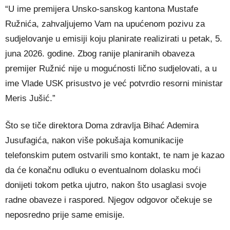
“U ime premijera Unsko-sanskog kantona Mustafe
Ružnića, zahvaljujemo Vam na upućenom pozivu za
sudjelovanje u emisiji koju planirate realizirati u petak, 5.
juna 2026. godine. Zbog ranije planiranih obaveza
premijer Ružnić nije u mogućnosti lično sudjelovati, a u
ime Vlade USK prisustvo je već potvrdio resorni ministar
Meris Jušić.”
Što se tiče direktora Doma zdravlja Bihać Ademira
Jusufagića, nakon više pokušaja komunikacije
telefonskim putem ostvarili smo kontakt, te nam je kazao
da će konačnu odluku o eventualnom dolasku moći
donijeti tokom petka ujutro, nakon što usaglasi svoje
radne obaveze i raspored. Njegov odgovor očekuje se
neposredno prije same emisije.