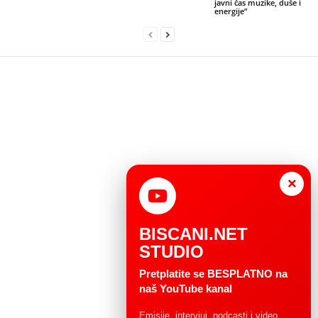
javni čas muzike, duše i
energije”
×
BISCANI.NET
STUDIO
Pretplatite se BESPLATNO na
naš YouTube kanal
Emisije, intervjui, podcasti i video