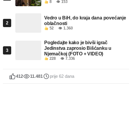
8
👁 153
Vedro u BiH, do kraja dana povećanje
2
oblačnosti
52
👁 1.360
Pogledajte kako je bivši igrač
Jedinstva zaprosio Bišćanku u
3
Njemačkoj (FOTO + VIDEO)
228
👁 7.336
412
11.481
prije 62 dana