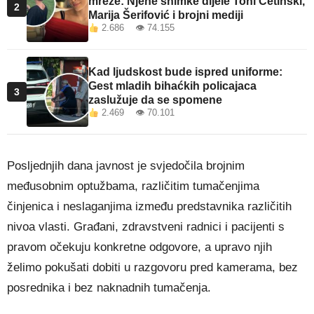
mreže: Njene snimke dijele Toni Cetinski,
2
Marija Šerifović i brojni mediji
2.686 👁 74.155
Kad ljudskost bude ispred uniforme:
Gest mladih bihaćkih policajaca
3
zaslužuje da se spomene
2.469 👁 70.101
Posljednjih dana javnost je svjedočila brojnim
međusobnim optužbama, različitim tumačenjima
činjenica i neslaganjima između predstavnika različitih
nivoa vlasti. Građani, zdravstveni radnici i pacijenti s
pravom očekuju konkretne odgovore, a upravo njih
želimo pokušati dobiti u razgovoru pred kamerama, bez
posrednika i bez naknadnih tumačenja.