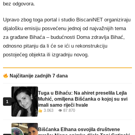
bez odgovora.
Upravo zbog toga portal i studio BiscaniNET organiziraju
dijalošku emisiju posvećenu jednoj od najvažnijih tema
za građane Bihaća – budućnosti Doma zdravlja Bihać,
odnosno pitanju da li će se ići u rekonstrukciju
postojećeg objekta ili izgradnju novog.
Najčitanije zadnjih 7 dana
Tuga u Bihaću: Na ahiret preselila Lejla
Muhić, omiljena Bišćanka o kojoj su svi
1
imali samo riječi hvale
3.063 👁 87.870
Bišćanka Elhana osvojila društvene