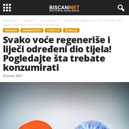
Naslovnica
Magazin
Zanimljivosti
Svako voće regeneriše i liječi određeni dio
tijela! Pogledajte šta trebate konzumirati
MAGAZIN
ZANIMLJIVOSTI
LIFESTYLE
ZDRAVLJE
Svako voće regeneriše i
liječi određeni dio tijela!
Pogledajte šta trebate
konzumirati
25 Juna, 2021