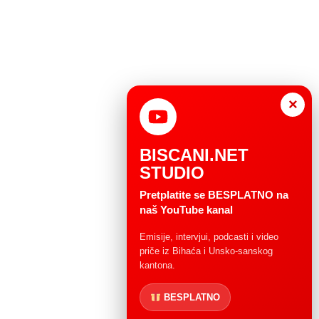
×
BISCANI.NET
STUDIO
Pretplatite se BESPLATNO na
naš YouTube kanal
Emisije, intervjui, podcasti i video
priče iz Bihaća i Unsko-sanskog
kantona.
BESPLATNO