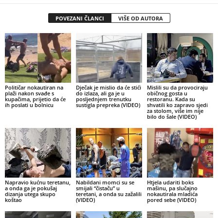
POVEZANI ČLANCI
VIŠE OD AUTORA
Političar nokautiran na
Dječak je mislio da će stići
Mislili su da provociraju
plaži nakon svađe s
do izlaza, ali ga je u
običnog gosta u
kupačima, prijetio da će
posljednjem trenutku
restoranu. Kada su
ih poslati u bolnicu
sustigla prepreka (VIDEO)
shvatili ko zapravo sjedi
za stolom, više im nije
bilo do šale (VIDEO)
Napravio kućnu teretanu,
Nabildani momci su se
Htjela udariti boks
a onda ga je pokušaj
smijali “čistaču” u
mašinu, pa slučajno
dizanja utega skupo
teretani, a onda su zažalili
nokautirala mladića
koštao
(VIDEO)
pored sebe (VIDEO)