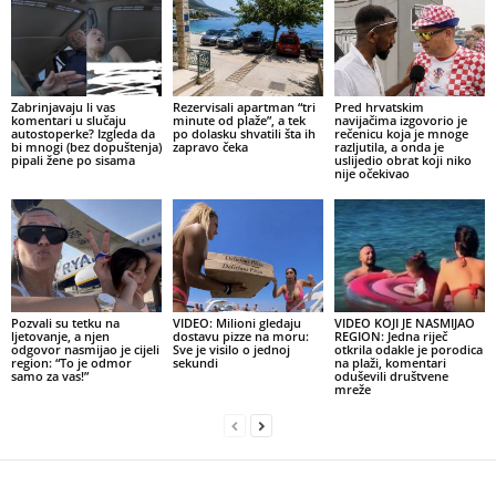
Zabrinjavaju li vas
Rezervisali apartman “tri
Pred hrvatskim
komentari u slučaju
minute od plaže”, a tek
navijačima izgovorio je
autostoperke? Izgleda da
po dolasku shvatili šta ih
rečenicu koja je mnoge
bi mnogi (bez dopuštenja)
zapravo čeka
razljutila, a onda je
pipali žene po sisama
uslijedio obrat koji niko
nije očekivao
Pozvali su tetku na
VIDEO: Milioni gledaju
VIDEO KOJI JE NASMIJAO
ljetovanje, a njen
dostavu pizze na moru:
REGION: Jedna riječ
odgovor nasmijao je cijeli
Sve je visilo o jednoj
otkrila odakle je porodica
region: “To je odmor
sekundi
na plaži, komentari
samo za vas!”
oduševili društvene
mreže