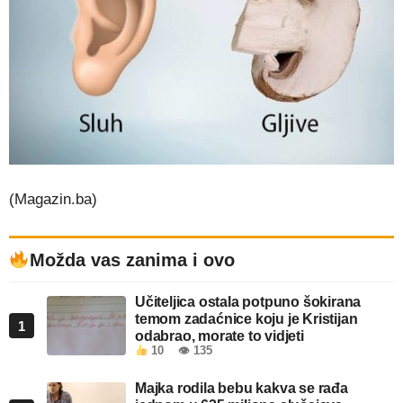
(Magazin.ba)
Možda vas zanima i ovo
Učiteljica ostala potpuno šokirana
temom zadaćnice koju je Kristijan
1
odabrao, morate to vidjeti
10
👁 135
Majka rodila bebu kakva se rađa