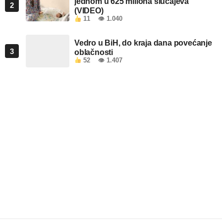
jednom u 625 miliona slučajeva
2
(VIDEO)
11
👁 1.040
Vedro u BiH, do kraja dana povećanje
3
oblačnosti
52
👁 1.407