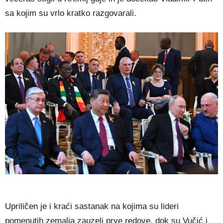
sa kojim su vrlo kratko razgovarali.
Upriličen je i kraći sastanak na kojima su lideri
pomenutih zemalja zauzeli prve redove, dok su Vučić i