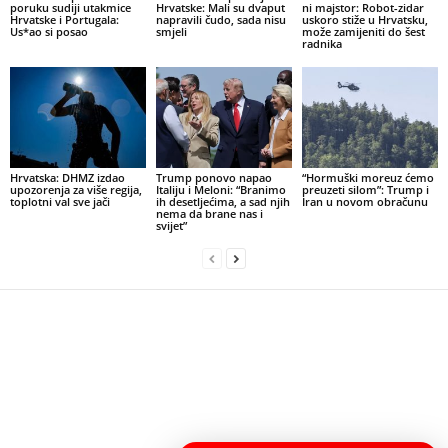
poruku sudiji utakmice
Hrvatske: Mali su dvaput
ni majstor: Robot-zidar
Hrvatske i Portugala:
napravili čudo, sada nisu
uskoro stiže u Hrvatsku,
Us*ao si posao
smjeli
može zamijeniti do šest
radnika
Hrvatska: DHMZ izdao
Trump ponovo napao
“Hormuški moreuz ćemo
upozorenja za više regija,
Italiju i Meloni: “Branimo
preuzeti silom”: Trump i
toplotni val sve jači
ih desetljećima, a sad njih
Iran u novom obračunu
nema da brane nas i
svijet”