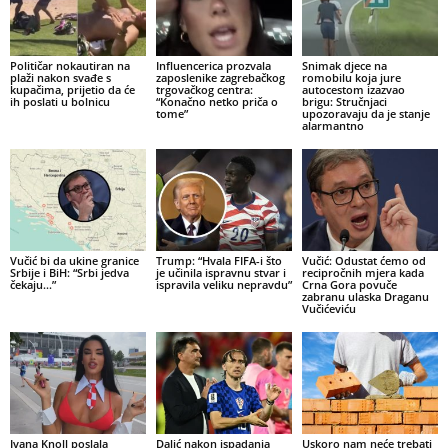
Političar nokautiran na
Influencerica prozvala
Snimak djece na
plaži nakon svađe s
zaposlenike zagrebačkog
romobilu koja jure
kupačima, prijetio da će
trgovačkog centra:
autocestom izazvao
ih poslati u bolnicu
“Konačno netko priča o
brigu: Stručnjaci
tome”
upozoravaju da je stanje
alarmantno
Vučić bi da ukine granice
Trump: “Hvala FIFA-i što
Vučić: Odustat ćemo od
Srbije i BiH: “Srbi jedva
je učinila ispravnu stvar i
recipročnih mjera kada
čekaju…”
ispravila veliku nepravdu”
Crna Gora povuče
zabranu ulaska Draganu
Vučićeviću
Ivana Knoll poslala
Dalić nakon ispadanja
Uskoro nam neće trebati