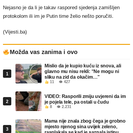
Nejasno je da li je takav raspored sjedenja zamišljen
protokolom ili im je Putin time želio nešto poručiti.
(Vijesti.ba)
Možda vas zanima i ovo
Mislio da je kupio kuću iz snova, ali
glavno mu nisu rekli: “Ne mogu ni
1
sliku na zid da okačim…”
11
👁 427
VIDEO: Rasporili zmiju uvjereni da im
2
je pojela tele, pa ostali u čudu
8
👁 2.231
Mama nije znala zbog čega je grobno
mjesto njenog sina uvijek zeleno,
3
rasplakala se kad je saznala istinu