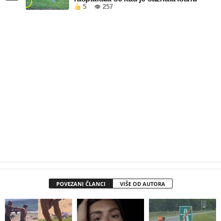
5
👁 257
POVEZANI ČLANCI
VIŠE OD AUTORA