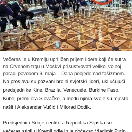
Večeras je u Kremlju upriličen prijem lidera koji će sutra
na Crvenom trgu u Moskvi prisustvovati velikoj vojnoj
paradi povodom 9. maja – Dana pobjede nad fašizmom.
Na proslavu su pozvani brojni svjetski lideri, uključujući
predsjednike Kine, Brazila, Venecuele, Burkine Faso,
Kube, premijera Slovačke, a među njima svoje su mjesto
našli i Aleksandar Vučić i Milorad Dodik.
Predsjednici Srbije i entiteta Republika Srpska su
večeras stigli u Kremlj gdje ih je dočekao Vladimir Putin