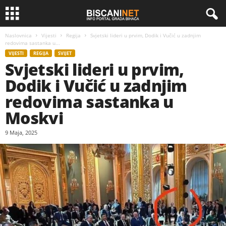
Naslovnica
Vijesti
Regija
Svjetski lideri u prvim, Dodik i Vučić u zadnjim
redovima sastanka u...
VIJESTI
REGIJA
SVIJET
Svjetski lideri u prvim,
Dodik i Vučić u zadnjim
redovima sastanka u
Moskvi
9 Maja, 2025