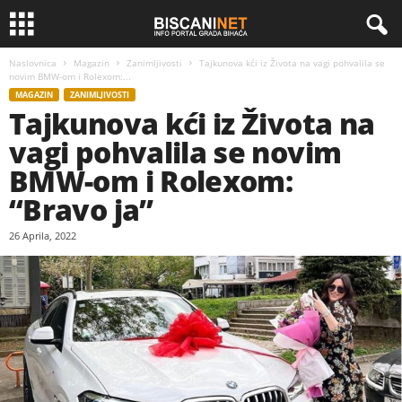
Naslovnica
Magazin
Zanimljivosti
Tajkunova kći iz Života na vagi pohvalila se
novim BMW-om i Rolexom:...
MAGAZIN
ZANIMLJIVOSTI
Tajkunova kći iz Života na
vagi pohvalila se novim
BMW-om i Rolexom:
“Bravo ja”
26 Aprila, 2022