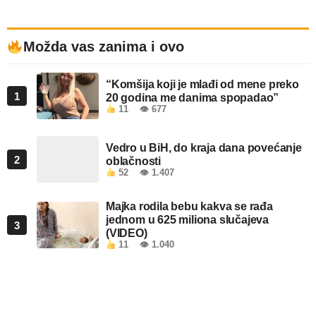
Možda vas zanima i ovo
“Komšija koji je mlađi od mene preko
1
20 godina me danima spopadao”
11
👁 677
Vedro u BiH, do kraja dana povećanje
2
oblačnosti
52
👁 1.407
Majka rodila bebu kakva se rađa
jednom u 625 miliona slučajeva
3
(VIDEO)
11
👁 1.040