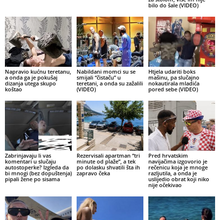
bilo do šale (VIDEO)
Napravio kućnu teretanu,
Nabildani momci su se
Htjela udariti boks
a onda ga je pokušaj
smijali “čistaču” u
mašinu, pa slučajno
dizanja utega skupo
teretani, a onda su zažalili
nokautirala mladića
koštao
(VIDEO)
pored sebe (VIDEO)
Zabrinjavaju li vas
Rezervisali apartman “tri
Pred hrvatskim
komentari u slučaju
minute od plaže”, a tek
navijačima izgovorio je
autostoperke? Izgleda da
po dolasku shvatili šta ih
rečenicu koja je mnoge
bi mnogi (bez dopuštenja)
zapravo čeka
razljutila, a onda je
pipali žene po sisama
uslijedio obrat koji niko
nije očekivao