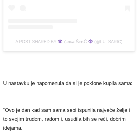
A POST SHARED BY
𝓛𝓾𝙘𝓲𝒂 Š𝒂𝙧𝓲Ć
(@LU_SARIC)
U nastavku je napomenula da si je poklone kupila sama:
“Ovo je dan kad sam sama sebi ispunila najveće želje i
to svojim trudom, radom i, usudila bih se reći, dobrim
idejama.