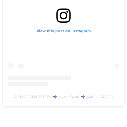
View this post on Instagram
A POST SHARED BY
𝓛𝓾𝙘𝓲𝒂 Š𝒂𝙧𝓲Ć
(@LU_SARIC)