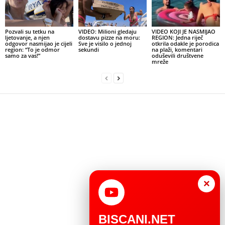
Pozvali su tetku na
VIDEO: Milioni gledaju
VIDEO KOJI JE NASMIJAO
ljetovanje, a njen
dostavu pizze na moru:
REGION: Jedna riječ
odgovor nasmijao je cijeli
Sve je visilo o jednoj
otkrila odakle je porodica
region: “To je odmor
sekundi
na plaži, komentari
samo za vas!”
oduševili društvene
mreže
×
BISCANI.NET