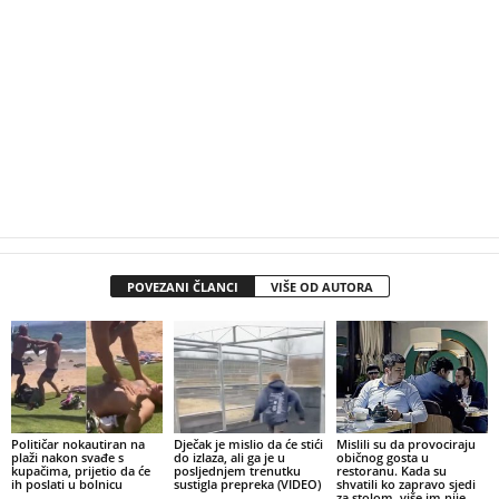
POVEZANI ČLANCI
VIŠE OD AUTORA
Političar nokautiran na
Dječak je mislio da će stići
Mislili su da provociraju
plaži nakon svađe s
do izlaza, ali ga je u
običnog gosta u
kupačima, prijetio da će
posljednjem trenutku
restoranu. Kada su
ih poslati u bolnicu
sustigla prepreka (VIDEO)
shvatili ko zapravo sjedi
za stolom, više im nije