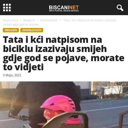
Naslovnica
Magazin
Zanimljivosti
Tata i kći natpisom na biciklu izazivaju
smijeh gdje god se pojave,...
MAGAZIN
ZANIMLJIVOSTI
Tata i kći natpisom na
biciklu izazivaju smijeh
gdje god se pojave, morate
to vidjeti
3 Maja, 2022