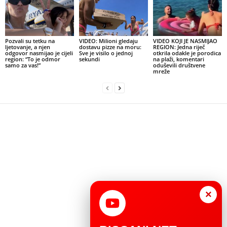
Pozvali su tetku na
VIDEO: Milioni gledaju
VIDEO KOJI JE NASMIJAO
ljetovanje, a njen
dostavu pizze na moru:
REGION: Jedna riječ
odgovor nasmijao je cijeli
Sve je visilo o jednoj
otkrila odakle je porodica
region: “To je odmor
sekundi
na plaži, komentari
samo za vas!”
oduševili društvene
mreže
×