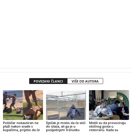
POVEZANI ČLANCI
VIŠE OD AUTORA
Političar nokautiran na
Dječak je mislio da će stići
Mislili su da provociraju
plaži nakon svađe s
do izlaza, ali ga je u
običnog gosta u
kupačima, prijetio da će
posljednjem trenutku
restoranu. Kada su