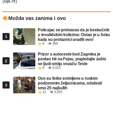
(lajk.hr)
Možda vas zanima i ovo
Policajac se pretvarao da je beskućnik
u invalidskim kolicima: Ostao je u šoku
1
kada su prolaznici uradili ovo!
6
👁 269
Prizor s autoceste kod Zagreba je
postao hit na Fejsu, pogledajte zašto
2
se ljudi smiju vozaču Tesle
9
👁 2.013
Ovo su fotke snimljene u ruskim
podzemnim željeznicama, odabrali
3
smo 25 najluđih
11
👁 2.053