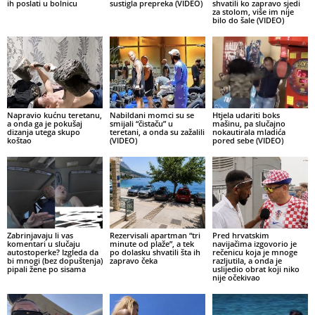
ih poslati u bolnicu
sustigla prepreka (VIDEO)
shvatili ko zapravo sjedi
za stolom, više im nije
bilo do šale (VIDEO)
Napravio kućnu teretanu,
Nabildani momci su se
Htjela udariti boks
a onda ga je pokušaj
smijali “čistaču” u
mašinu, pa slučajno
dizanja utega skupo
teretani, a onda su zažalili
nokautirala mladića
koštao
(VIDEO)
pored sebe (VIDEO)
Zabrinjavaju li vas
Rezervisali apartman “tri
Pred hrvatskim
komentari u slučaju
minute od plaže”, a tek
navijačima izgovorio je
autostoperke? Izgleda da
po dolasku shvatili šta ih
rečenicu koja je mnoge
bi mnogi (bez dopuštenja)
zapravo čeka
razljutila, a onda je
pipali žene po sisama
uslijedio obrat koji niko
nije očekivao