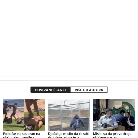
POVEZANI ČLANCI
VIŠE OD AUTORA
Političar nokautiran na
Dječak je mislio da će stići
Mislili su da provociraju
plaži nakon svađe s
do izlaza, ali ga je u
običnog gosta u