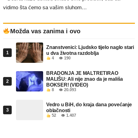
vidimo šta ćemo sa vašim sluhom…
Možda vas zanima i ovo
Znanstvenici: Ljudsko tijelo naglo stari
1
u dva životna razdoblja
4
👁 190
BRADONJA JE MALTRETIRAO
MALIŠU: Ali nije znao da je mališa
2
BOKSER! (VIDEO)
8
👁 20.093
Vedro u BiH, do kraja dana povećanje
3
oblačnosti
52
👁 1.407