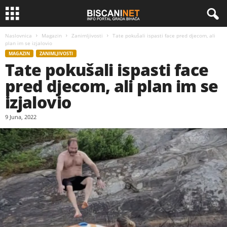
Naslovnica
Magazin
Zanimljivosti
Tate pokušali ispasti face pred djecom, ali
plan im se izjalovio
MAGAZIN
ZANIMLJIVOSTI
Tate pokušali ispasti face
pred djecom, ali plan im se
izjalovio
9 Juna, 2022