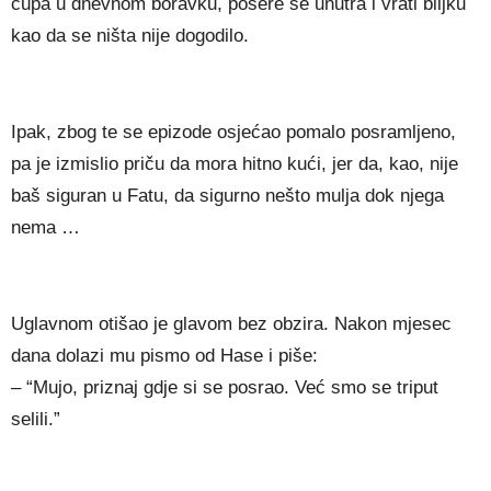
ćupa u dnevnom boravku, posere se unutra i vrati biljku
kao da se ništa nije dogodilo.
Ipak, zbog te se epizode osjećao pomalo posramljeno,
pa je izmislio priču da mora hitno kući, jer da, kao, nije
baš siguran u Fatu, da sigurno nešto mulja dok njega
nema …
Uglavnom otišao je glavom bez obzira. Nakon mjesec
dana dolazi mu pismo od Hase i piše:
– “Mujo, priznaj gdje si se posrao. Već smo se triput
selili.”