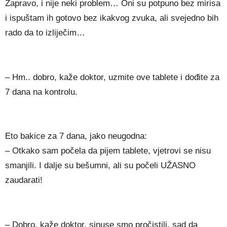
Zapravo, i nije neki problem… Oni su potpuno bez mirisa
i ispuštam ih gotovo bez ikakvog zvuka, ali svejedno bih
rado da to izliječim…
– Hm.. dobro, kaže doktor, uzmite ove tablete i dođite za
7 dana na kontrolu.
Eto bakice za 7 dana, jako neugodna:
– Otkako sam počela da pijem tablete, vjetrovi se nisu
smanjili. I dalje su bešumni, ali su počeli UŽASNO
zaudarati!
– Dobro, kaže doktor, sinuse smo pročistili, sad da