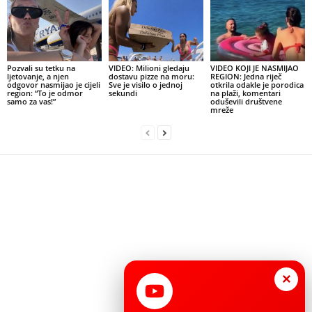
Pozvali su tetku na
VIDEO: Milioni gledaju
VIDEO KOJI JE NASMIJAO
ljetovanje, a njen
dostavu pizze na moru:
REGION: Jedna riječ
odgovor nasmijao je cijeli
Sve je visilo o jednoj
otkrila odakle je porodica
region: “To je odmor
sekundi
na plaži, komentari
samo za vas!”
oduševili društvene
mreže
×