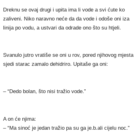
Dreknu se ovaj drugi i upita ima li vode a svi ćute ko
zaliveni. Niko naravno neće da da vode i odoše oni iza
linija po vodu, a ustvari da odrade ono što su htjeli.
Svanulo jutro vratiše se oni u rov, pored njihovog mjesta
sjedi starac zamalo dehidriro. Upitaše ga oni:
– “Dedo bolan, što nisi tražio vode.”
A on će njima:
– “Ma sinoć je jedan tražio pa su ga je.b.ali cijelu noc.”