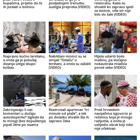
kupačima, prijetio da će
posljednjem trenutku
restoranu. Kada su
ih poslati u bolnicu
sustigla prepreka (VIDEO)
shvatili ko zapravo sjedi
za stolom, više im nije
bilo do šale (VIDEO)
Napravio kućnu teretanu,
Nabildani momci su se
Htjela udariti boks
a onda ga je pokušaj
smijali “čistaču” u
mašinu, pa slučajno
dizanja utega skupo
teretani, a onda su zažalili
nokautirala mladića
koštao
(VIDEO)
pored sebe (VIDEO)
Zabrinjavaju li vas
Rezervisali apartman “tri
Pred hrvatskim
komentari u slučaju
minute od plaže”, a tek
navijačima izgovorio je
autostoperke? Izgleda da
po dolasku shvatili šta ih
rečenicu koja je mnoge
bi mnogi (bez dopuštenja)
zapravo čeka
razljutila, a onda je
pipali žene po sisama
uslijedio obrat koji niko
nije očekivao