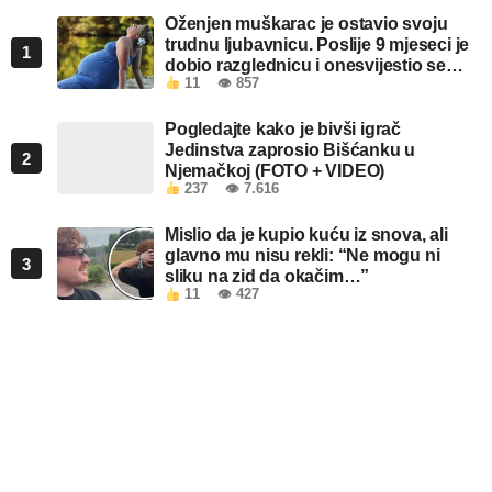
Oženjen muškarac je ostavio svoju
trudnu ljubavnicu. Poslije 9 mjeseci je
1
dobio razglednicu i onesvijestio se
11
👁 857
kada je pročitao šta piše!
Pogledajte kako je bivši igrač
Jedinstva zaprosio Bišćanku u
2
Njemačkoj (FOTO + VIDEO)
237
👁 7.616
Mislio da je kupio kuću iz snova, ali
glavno mu nisu rekli: “Ne mogu ni
3
sliku na zid da okačim…”
11
👁 427