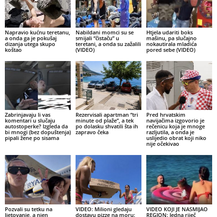
Napravio kućnu teretanu,
Nabildani momci su se
Htjela udariti boks
a onda ga je pokušaj
smijali “čistaču” u
mašinu, pa slučajno
dizanja utega skupo
teretani, a onda su zažalili
nokautirala mladića
koštao
(VIDEO)
pored sebe (VIDEO)
Zabrinjavaju li vas
Rezervisali apartman “tri
Pred hrvatskim
komentari u slučaju
minute od plaže”, a tek
navijačima izgovorio je
autostoperke? Izgleda da
po dolasku shvatili šta ih
rečenicu koja je mnoge
bi mnogi (bez dopuštenja)
zapravo čeka
razljutila, a onda je
pipali žene po sisama
uslijedio obrat koji niko
nije očekivao
Pozvali su tetku na
VIDEO: Milioni gledaju
VIDEO KOJI JE NASMIJAO
ljetovanje, a njen
dostavu pizze na moru:
REGION: Jedna riječ