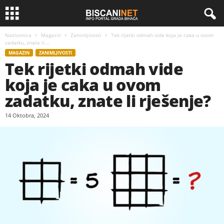
Naslovnica
Magazin
Zanimljivosti
Tek rijetki odmah vide koja je caka u ovom
zadatku, znate li...
MAGAZIN
ZANIMLJIVOSTI
Tek rijetki odmah vide
koja je caka u ovom
zadatku, znate li rješenje?
14 Oktobra, 2024