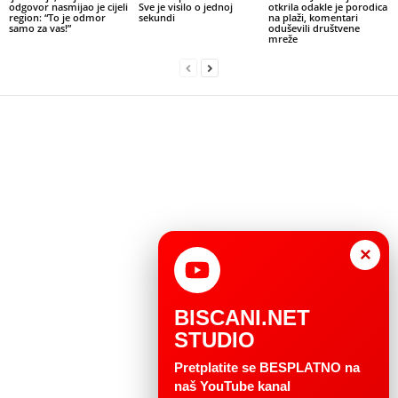
odgovor nasmijao je cijeli
Sve je visilo o jednoj
otkrila odakle je porodica
region: “To je odmor
sekundi
na plaži, komentari
samo za vas!”
oduševili društvene
mreže
×
BISCANI.NET
STUDIO
Pretplatite se BESPLATNO na
naš YouTube kanal