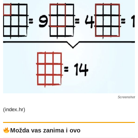
Screenshot
(index.hr)
Možda vas zanima i ovo