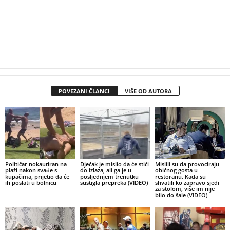
POVEZANI ČLANCI
VIŠE OD AUTORA
Političar nokautiran na
Dječak je mislio da će stići
Mislili su da provociraju
plaži nakon svađe s
do izlaza, ali ga je u
običnog gosta u
kupačima, prijetio da će
posljednjem trenutku
restoranu. Kada su
ih poslati u bolnicu
sustigla prepreka (VIDEO)
shvatili ko zapravo sjedi
za stolom, više im nije
bilo do šale (VIDEO)