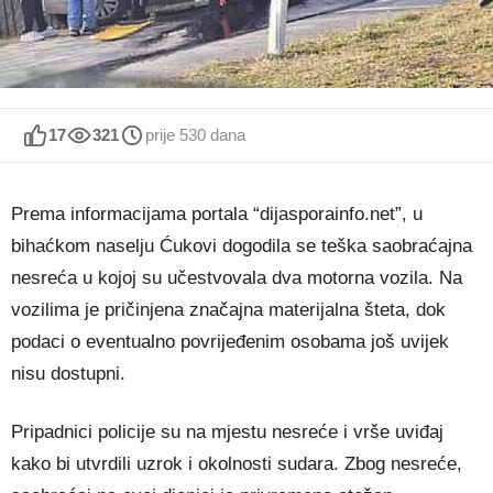
17
321
prije 530 dana
​Prema informacijama portala “dijasporainfo.net”, u
bihaćkom naselju Ćukovi dogodila se teška saobraćajna
nesreća u kojoj su učestvovala dva motorna vozila. Na
vozilima je pričinjena značajna materijalna šteta, dok
podaci o eventualno povrijeđenim osobama još uvijek
nisu dostupni.​
Pripadnici policije su na mjestu nesreće i vrše uviđaj
kako bi utvrdili uzrok i okolnosti sudara. Zbog nesreće,