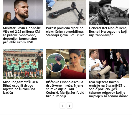
Ministar Edvin Odobašić:
Porast povreda djece na
General Izet Nanić: Heroj
Više od 2,25 miliona KM
električnim romobilima:
Bosne i Hercegovine koji
za puteve, vodovode,
Stradaju glava, lice i ruke
nije zaboravljen
deponije i komunalne
projekte širom USK
Mladi nogometaši OFK
Bišćanka Elhana osvojila
Dva mjeseca nakon
Bihać osvojili drugo
društvene mreže: Njene
emisije na BiscaniNET-u:
mjesto na turniru na
snimke dijele Toni
Sedić poručio „Još
Izačiću
Cetinski, Marija Šerifović i
čekamo odgovor koji je
brojni mediji
najavljen za sedam dana“