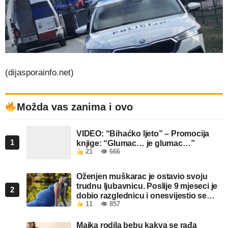
(dijasporainfo.net)
Možda vas zanima i ovo
VIDEO: “Bihaćko ljeto” – Promocija
1
knjige: “Glumac… je glumac…”
21
👁 666
Oženjen muškarac je ostavio svoju
trudnu ljubavnicu. Poslije 9 mjeseci je
2
dobio razglednicu i onesvijestio se
11
👁 857
kada je pročitao šta piše!
Majka rodila bebu kakva se rađa