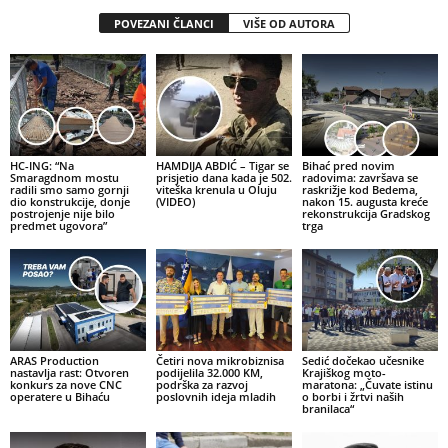
POVEZANI ČLANCI
VIŠE OD AUTORA
HC-ING: “Na
HAMDIJA ABDIĆ – Tigar se
Bihać pred novim
Smaragdnom mostu
prisjetio dana kada je 502.
radovima: završava se
radili smo samo gornji
viteška krenula u Oluju
raskrižje kod Bedema,
dio konstrukcije, donje
(VIDEO)
nakon 15. augusta kreće
postrojenje nije bilo
rekonstrukcija Gradskog
predmet ugovora”
trga
ARAS Production
Četiri nova mikrobiznisa
Sedić dočekao učesnike
nastavlja rast: Otvoren
podijelila 32.000 KM,
Krajiškog moto-
konkurs za nove CNC
podrška za razvoj
maratona: „Čuvate istinu
operatere u Bihaću
poslovnih ideja mladih
o borbi i žrtvi naših
branilaca“