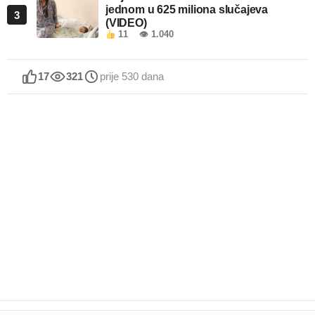
jednom u 625 miliona slučajeva
3
(VIDEO)
11
👁 1.040
17
321
prije 530 dana