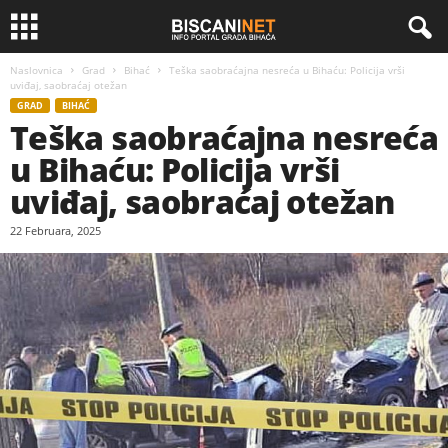
Naslovnica
Grad
Bihać
Teška saobraćajna nesreća u Bihaću: Policija vrši
uviđaj, saobraćaj otežan
GRAD
BIHAĆ
Teška saobraćajna nesreća
u Bihaću: Policija vrši
uviđaj, saobraćaj otežan
22 Februara, 2025