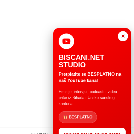
×
BISCANI.NET
STUDIO
Pretplatite se BESPLATNO na
naš YouTube kanal
Emisije, intervjui, podcasti i video
priče iz Bihaća i Unsko-sanskog
kantona.
BESPLATNO
BISCANI.NET
Impressum
Uvjeti korištenja