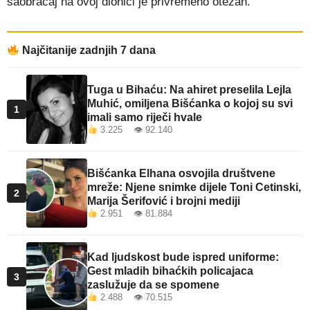
saobraćaj na ovoj dionici je privremeno otežan.
Najčitanije zadnjih 7 dana
Tuga u Bihaću: Na ahiret preselila Lejla
Muhić, omiljena Bišćanka o kojoj su svi
1
imali samo riječi hvale
3.225 👁 92.140
Bišćanka Elhana osvojila društvene
mreže: Njene snimke dijele Toni Cetinski,
2
Marija Šerifović i brojni mediji
2.951 👁 81.884
Kad ljudskost bude ispred uniforme:
Gest mladih bihaćkih policajaca
3
zaslužuje da se spomene
2.488 👁 70.515