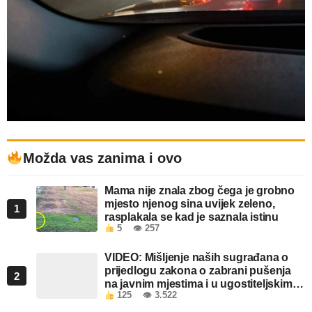
Možda vas zanima i ovo
Mama nije znala zbog čega je grobno
mjesto njenog sina uvijek zeleno,
1
rasplakala se kad je saznala istinu
5
👁 257
VIDEO: Mišljenje naših sugrađana o
prijedlogu zakona o zabrani pušenja
2
na javnim mjestima i u ugostiteljskim
125
👁 3.522
objektima u FBiH