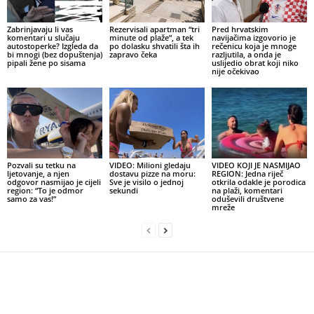
Zabrinjavaju li vas
Rezervisali apartman “tri
Pred hrvatskim
komentari u slučaju
minute od plaže”, a tek
navijačima izgovorio je
autostoperke? Izgleda da
po dolasku shvatili šta ih
rečenicu koja je mnoge
bi mnogi (bez dopuštenja)
zapravo čeka
razljutila, a onda je
pipali žene po sisama
uslijedio obrat koji niko
nije očekivao
Pozvali su tetku na
VIDEO: Milioni gledaju
VIDEO KOJI JE NASMIJAO
ljetovanje, a njen
dostavu pizze na moru:
REGION: Jedna riječ
odgovor nasmijao je cijeli
Sve je visilo o jednoj
otkrila odakle je porodica
region: “To je odmor
sekundi
na plaži, komentari
samo za vas!”
oduševili društvene
mreže