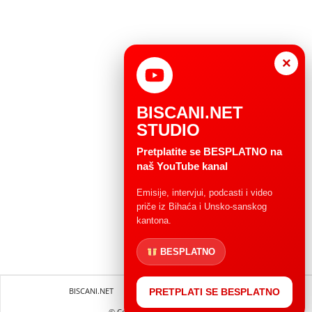
×
BISCANI.NET
STUDIO
Pretplatite se BESPLATNO na
naš YouTube kanal
Emisije, intervjui, podcasti i video
priče iz Bihaća i Unsko-sanskog
kantona.
BESPLATNO
BISCANI.NET
Impressum
Uvjeti korištenja
PRETPLATI SE BESPLATNO
© Copryright 2004 - 2025.