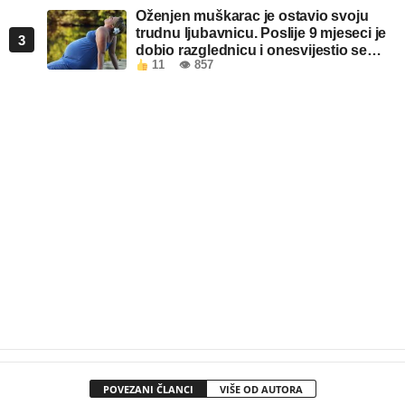
Oženjen muškarac je ostavio svoju
trudnu ljubavnicu. Poslije 9 mjeseci je
3
dobio razglednicu i onesvijestio se
11
👁 857
kada je pročitao šta piše!
POVEZANI ČLANCI
VIŠE OD AUTORA