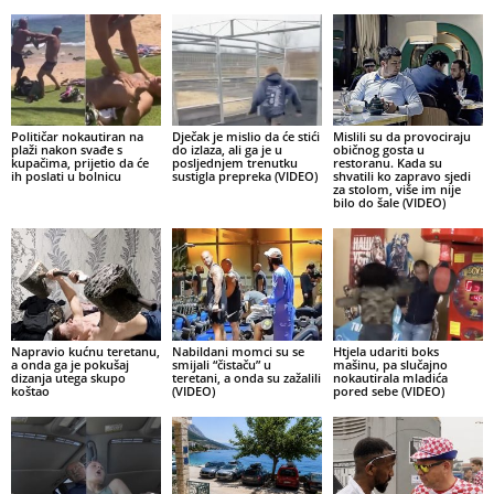
Političar nokautiran na
Dječak je mislio da će stići
Mislili su da provociraju
plaži nakon svađe s
do izlaza, ali ga je u
običnog gosta u
kupačima, prijetio da će
posljednjem trenutku
restoranu. Kada su
ih poslati u bolnicu
sustigla prepreka (VIDEO)
shvatili ko zapravo sjedi
za stolom, više im nije
bilo do šale (VIDEO)
Napravio kućnu teretanu,
Nabildani momci su se
Htjela udariti boks
a onda ga je pokušaj
smijali “čistaču” u
mašinu, pa slučajno
dizanja utega skupo
teretani, a onda su zažalili
nokautirala mladića
koštao
(VIDEO)
pored sebe (VIDEO)