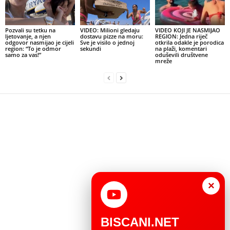
Pozvali su tetku na
VIDEO: Milioni gledaju
VIDEO KOJI JE NASMIJAO
ljetovanje, a njen
dostavu pizze na moru:
REGION: Jedna riječ
odgovor nasmijao je cijeli
Sve je visilo o jednoj
otkrila odakle je porodica
region: “To je odmor
sekundi
na plaži, komentari
samo za vas!”
oduševili društvene
mreže
×
BISCANI.NET