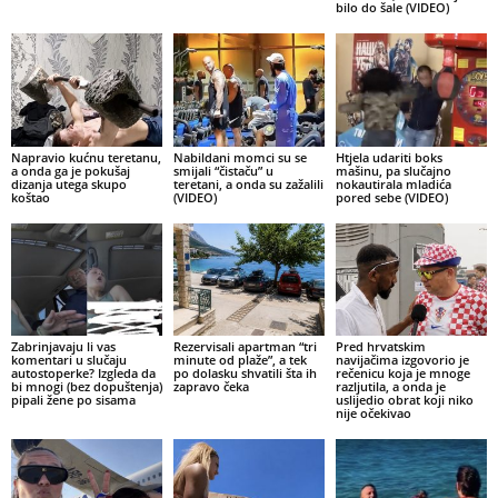
bilo do šale (VIDEO)
Napravio kućnu teretanu,
Nabildani momci su se
Htjela udariti boks
a onda ga je pokušaj
smijali “čistaču” u
mašinu, pa slučajno
dizanja utega skupo
teretani, a onda su zažalili
nokautirala mladića
koštao
(VIDEO)
pored sebe (VIDEO)
Zabrinjavaju li vas
Rezervisali apartman “tri
Pred hrvatskim
komentari u slučaju
minute od plaže”, a tek
navijačima izgovorio je
autostoperke? Izgleda da
po dolasku shvatili šta ih
rečenicu koja je mnoge
bi mnogi (bez dopuštenja)
zapravo čeka
razljutila, a onda je
pipali žene po sisama
uslijedio obrat koji niko
nije očekivao