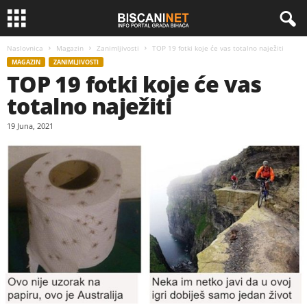
Naslovnica
Magazin
Zanimljivosti
TOP 19 fotki koje će vas totalno naježiti
MAGAZIN
ZANIMLJIVOSTI
TOP 19 fotki koje će vas
totalno naježiti
19 Juna, 2021