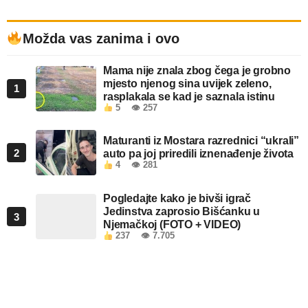
Možda vas zanima i ovo
Mama nije znala zbog čega je grobno
mjesto njenog sina uvijek zeleno,
1
rasplakala se kad je saznala istinu
5
👁 257
Maturanti iz Mostara razrednici “ukrali”
2
auto pa joj priredili iznenađenje života
4
👁 281
Pogledajte kako je bivši igrač
Jedinstva zaprosio Bišćanku u
3
Njemačkoj (FOTO + VIDEO)
237
👁 7.705