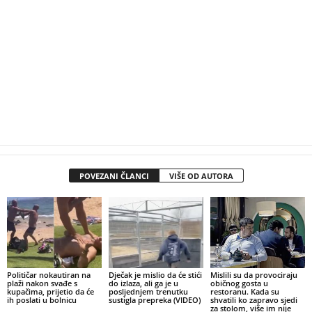
POVEZANI ČLANCI
VIŠE OD AUTORA
Političar nokautiran na
Dječak je mislio da će stići
Mislili su da provociraju
plaži nakon svađe s
do izlaza, ali ga je u
običnog gosta u
kupačima, prijetio da će
posljednjem trenutku
restoranu. Kada su
ih poslati u bolnicu
sustigla prepreka (VIDEO)
shvatili ko zapravo sjedi
za stolom, više im nije