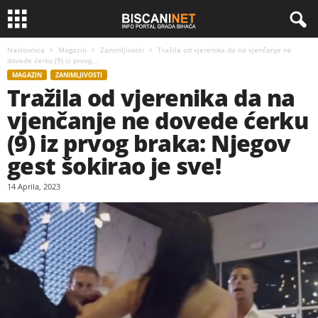
Naslovnica
Magazin
Zanimljivosti
Tražila od vjerenika da na vjenčanje ne
dovede ćerku (9) iz prvog...
MAGAZIN
ZANIMLJIVOSTI
Tražila od vjerenika da na
vjenčanje ne dovede ćerku
(9) iz prvog braka: Njegov
gest šokirao je sve!
14 Aprila, 2023