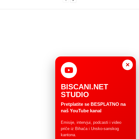
×
BISCANI.NET
STUDIO
Pretplatite se BESPLATNO na
naš YouTube kanal
Emisije, intervjui, podcasti i video
priče iz Bihaća i Unsko-sanskog
kantona.