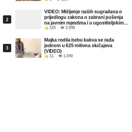
VIDEO: Mišljenje naših sugrađana o
prijedlogu zakona o zabrani pušenja
2
na javnim mjestima i u ugostiteljskim
125
👁 3.548
objektima u FBiH
Majka rodila bebu kakva se rađa
jednom u 625 miliona slučajeva
3
(VIDEO)
11
👁 1.040