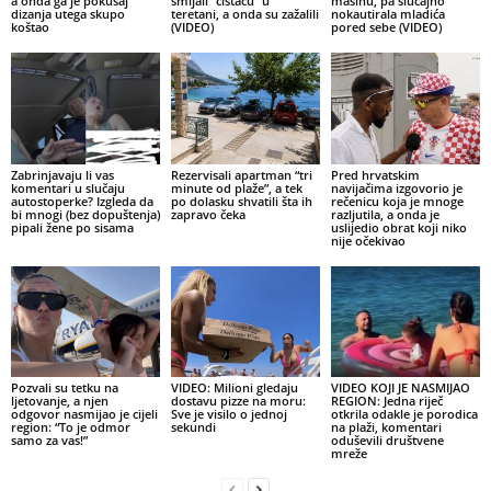
a onda ga je pokušaj
smijali “čistaču” u
mašinu, pa slučajno
dizanja utega skupo
teretani, a onda su zažalili
nokautirala mladića
koštao
(VIDEO)
pored sebe (VIDEO)
Zabrinjavaju li vas
Rezervisali apartman “tri
Pred hrvatskim
komentari u slučaju
minute od plaže”, a tek
navijačima izgovorio je
autostoperke? Izgleda da
po dolasku shvatili šta ih
rečenicu koja je mnoge
bi mnogi (bez dopuštenja)
zapravo čeka
razljutila, a onda je
pipali žene po sisama
uslijedio obrat koji niko
nije očekivao
Pozvali su tetku na
VIDEO: Milioni gledaju
VIDEO KOJI JE NASMIJAO
ljetovanje, a njen
dostavu pizze na moru:
REGION: Jedna riječ
odgovor nasmijao je cijeli
Sve je visilo o jednoj
otkrila odakle je porodica
region: “To je odmor
sekundi
na plaži, komentari
samo za vas!”
oduševili društvene
mreže