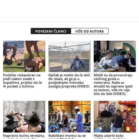
POVEZANI ČLANCI
VIŠE OD AUTORA
Političar nokautiran na
Dječak je mislio da će stići
Mislili su da provociraju
plaži nakon svađe s
do izlaza, ali ga je u
običnog gosta u
kupačima, prijetio da će
posljednjem trenutku
restoranu. Kada su
ih poslati u bolnicu
sustigla prepreka (VIDEO)
shvatili ko zapravo sjedi
za stolom, više im nije
bilo do šale (VIDEO)
Napravio kućnu teretanu,
Nabildani momci su se
Htjela udariti boks