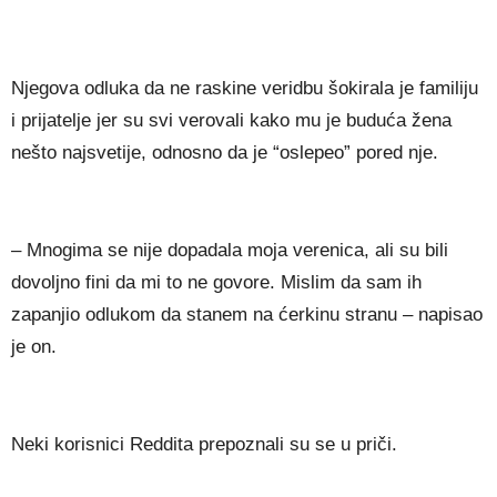
Njegova odluka da ne raskine veridbu šokirala je familiju
i prijatelje jer su svi verovali kako mu je buduća žena
nešto najsvetije, odnosno da je “oslepeo” pored nje.
– Mnogima se nije dopadala moja verenica, ali su bili
dovoljno fini da mi to ne govore. Mislim da sam ih
zapanjio odlukom da stanem na ćerkinu stranu – napisao
je on.
Neki korisnici Reddita prepoznali su se u priči.