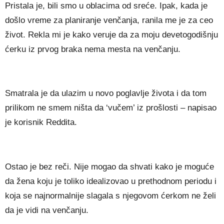
Pristala je, bili smo u oblacima od sreće. Ipak, kada je
došlo vreme za planiranje venčanja, ranila me je za ceo
život. Rekla mi je kako veruje da za moju devetogodišnju
ćerku iz prvog braka nema mesta na venčanju.
Smatrala je da ulazim u novo poglavlje života i da tom
prilikom ne smem ništa da ‘vučem’ iz prošlosti – napisao
je korisnik Reddita.
Ostao je bez reči. Nije mogao da shvati kako je moguće
da žena koju je toliko idealizovao u prethodnom periodu i
koja se najnormalnije slagala s njegovom ćerkom ne želi
da je vidi na venčanju.