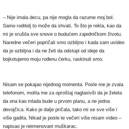
– Nije imala decu, pa nije mogla da razume moj bol.
Samo roditelj to može da shvati. To što je rekla, kao da
mi je srušila sve snove o budućem zajedničkom životu.
Naredne večeri popričali smo ozbiljno i kada sam uvideo
da je ozbiljna i da ne želi da odstupi od ideje da
bojkotujemo moju rođenu ćerku, raskinuli smo.
Nisam se pokajao nijednog momenta. Posle me je zvala
telefonom, molila me za oproštaj naglasivši da je želela
da ona kao mlada bude u prvom planu, a ne jedna
devojčica. Kako je dalje pričala, tako mi se sve više i
više gadila. Nikad je posle te večeri više nisam video –
napisao je neimenovani muškarac.