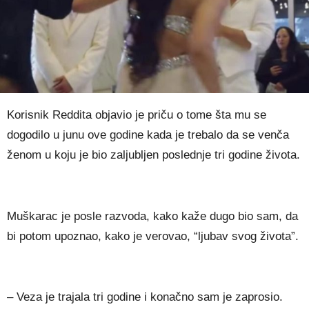
Korisnik Reddita objavio je priču o tome šta mu se
dogodilo u junu ove godine kada je trebalo da se venča
ženom u koju je bio zaljubljen poslednje tri godine života.
Muškarac je posle razvoda, kako kaže dugo bio sam, da
bi potom upoznao, kako je verovao, “ljubav svog života”.
– Veza je trajala tri godine i konačno sam je zaprosio.