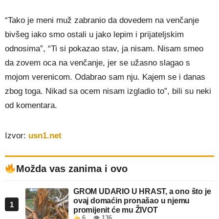
“Tako je meni muž zabranio da dovedem na venčanje
bivšeg iako smo ostali u jako lepim i prijateljskim
odnosima”, “Ti si pokazao stav, ja nisam. Nisam smeo
da zovem oca na venčanje, jer se užasno slagao s
mojom verenicom. Odabrao sam nju. Kajem se i danas
zbog toga. Nikad sa ocem nisam izgladio to”, bili su neki
od komentara.
Izvor:
usn1.net
Možda vas zanima i ovo
GROM UDARIO U HRAST, a ono što je
ovaj domaćin pronašao u njemu
1
promijenit će mu ŽIVOT
6
👁 136