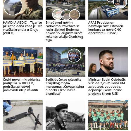
HAMDIJA ABDIĆ – Tigar se
Bihać pred novim
ARAS Production
prisjetio dana kada je 502.
radovima: završava se
nastavlja rast: Otvoren
viteška krenula u Oluju
raskrižje kod Bedema,
konkurs za nove CNC
(VIDEO)
nakon 15. augusta kreće
operatere u Bihaću
rekonstrukcija Gradskog
trga
Četiri nova mikrobiznisa
Sedić dočekao učesnike
Ministar Edvin Odobašić:
podijelila 32.000 KM,
Krajiškog moto-
Više od 2,25 miliona KM
podrška za razvoj
maratona: „Čuvate istinu
za puteve, vodovode,
poslovnih ideja mladih
o borbi i žrtvi naših
deponije i komunalne
branilaca“
projekte širom USK