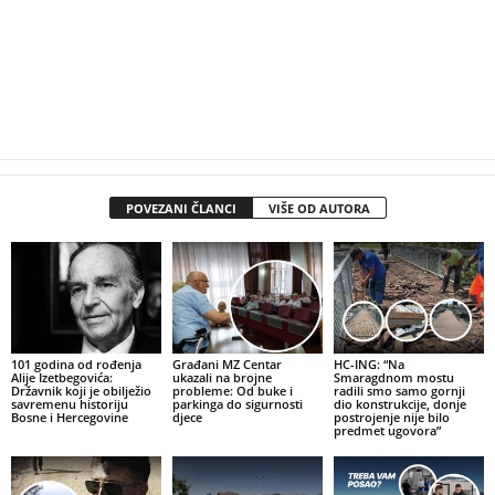
POVEZANI ČLANCI
VIŠE OD AUTORA
101 godina od rođenja
Građani MZ Centar
HC-ING: “Na
Alije Izetbegovića:
ukazali na brojne
Smaragdnom mostu
Državnik koji je obilježio
probleme: Od buke i
radili smo samo gornji
savremenu historiju
parkinga do sigurnosti
dio konstrukcije, donje
Bosne i Hercegovine
djece
postrojenje nije bilo
predmet ugovora”