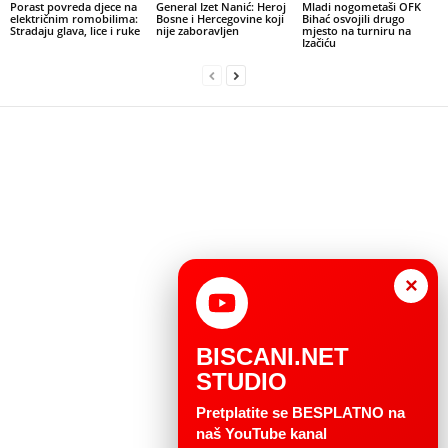
Porast povreda djece na
General Izet Nanić: Heroj
Mladi nogometaši OFK
električnim romobilima:
Bosne i Hercegovine koji
Bihać osvojili drugo
Stradaju glava, lice i ruke
nije zaboravljen
mjesto na turniru na
Izačiću
×
BISCANI.NET
STUDIO
Pretplatite se BESPLATNO na
naš YouTube kanal