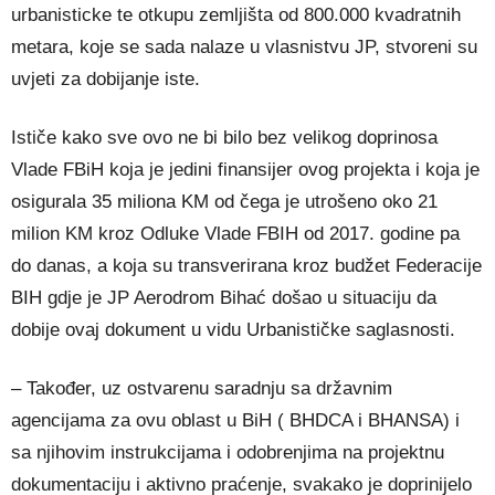
urbanisticke te otkupu zemljišta od 800.000 kvadratnih
metara, koje se sada nalaze u vlasnistvu JP, stvoreni su
uvjeti za dobijanje iste.
Ističe kako sve ovo ne bi bilo bez velikog doprinosa
Vlade FBiH koja je jedini finansijer ovog projekta i koja je
osigurala 35 miliona KM od čega je utrošeno oko 21
milion KM kroz Odluke Vlade FBIH od 2017. godine pa
do danas, a koja su transverirana kroz budžet Federacije
BIH gdje je JP Aerodrom Bihać došao u situaciju da
dobije ovaj dokument u vidu Urbanističke saglasnosti.
– Također, uz ostvarenu saradnju sa državnim
agencijama za ovu oblast u BiH ( BHDCA i BHANSA) i
sa njihovim instrukcijama i odobrenjima na projektnu
dokumentaciju i aktivno praćenje, svakako je doprinijelo