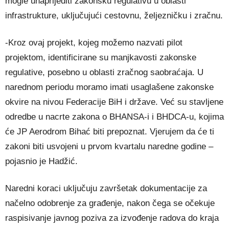
mogle unaprijediti zakonsku regulativu u oblasti
infrastrukture, uključujući cestovnu, željezničku i zračnu.
-Kroz ovaj projekt, kojeg možemo nazvati pilot
projektom, identificirane su manjkavosti zakonske
regulative, posebno u oblasti zračnog saobraćaja. U
narednom periodu moramo imati usaglašene zakonske
okvire na nivou Federacije BiH i države. Već su stavljene
odredbe u nacrte zakona o BHANSA-i i BHDCA-u, kojima
će JP Aerodrom Bihać biti prepoznat. Vjerujem da će ti
zakoni biti usvojeni u prvom kvartalu naredne godine –
pojasnio je Hadžić.
Naredni koraci uključuju završetak dokumentacije za
načelno odobrenje za građenje, nakon čega se očekuje
raspisivanje javnog poziva za izvođenje radova do kraja