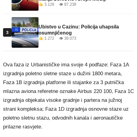
3.129 👁 87.238
Ubistvo u Cazinu: Policija uhapsila
3
osumnjičenog
1.272 👁 39.073
Ova faza iz Urbanističke ima svoje 4 podfaze: Faza 1A
izgradnja poletno sletne staze u dužini 1800 metara,
Faza 1B izgradnja platforne ili stajanke za 3 putnička
mlazna aviona referetne oznake Airbus 220 100, Faza 1C
izgradnja objekata visoke gradnje i partera na južnoj
strani kompleksa; Faza 1D izgradnja osnovne staze uz
poletno sletnu stazu, odvodnih kanala i aeronautičke
prilazne rasvjete.