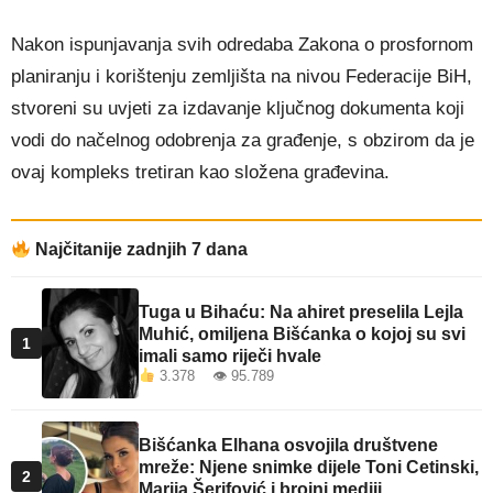
Nakon ispunjavanja svih odredaba Zakona o prosfornom
planiranju i korištenju zemljišta na nivou Federacije BiH,
stvoreni su uvjeti za izdavanje ključnog dokumenta koji
vodi do načelnog odobrenja za građenje, s obzirom da je
ovaj kompleks tretiran kao složena građevina.
Najčitanije zadnjih 7 dana
Tuga u Bihaću: Na ahiret preselila Lejla
Muhić, omiljena Bišćanka o kojoj su svi
1
imali samo riječi hvale
3.378 👁 95.789
Bišćanka Elhana osvojila društvene
mreže: Njene snimke dijele Toni Cetinski,
2
Marija Šerifović i brojni mediji