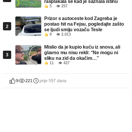
rasplakala se kad je saznala istinu
5
👁 257
Prizor s autoceste kod Zagreba je
postao hit na Fejsu, pogledajte zašto
2
se ljudi smiju vozaču Tesle
9
👁 2.013
Mislio da je kupio kuću iz snova, ali
glavno mu nisu rekli: “Ne mogu ni
3
sliku na zid da okačim…”
11
👁 427
9
221
prije 597 dana