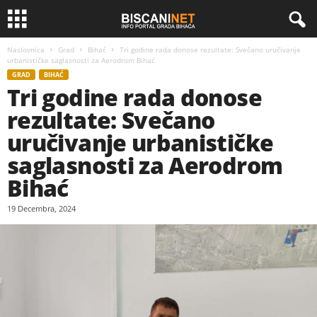
Naslovnica
Grad
Bihać
Tri godine rada donose rezultate: Svečano uručivanje
urbanističke saglasnosti za Aerodrom Bihać
GRAD
BIHAĆ
Tri godine rada donose
rezultate: Svečano
uručivanje urbanističke
saglasnosti za Aerodrom
Bihać
19 Decembra, 2024