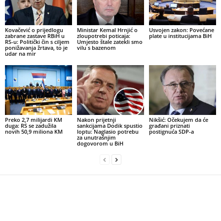
Kovačević o prijedlogu
Ministar Kemal Hrnjić o
Usvojen zakon: Povećane
zabrane zastave RBiH u
zloupotrebi poticaja:
plate u institucijama BiH
RS-u: Politički čin s ciljem
Umjesto štale zatekli smo
ponižavanja žrtava, to je
vilu s bazenom
udar na mir
Preko 2,7 milijardi KM
Nakon prijetnji
Nikšić: Očekujem da će
duga: RS se zadužila
sankcijama Dodik spustio
građani priznati
novih 50,9 miliona KM
loptu: Naglasio potrebu
postignuća SDP-a
za unutrašnjim
dogovorom u BiH