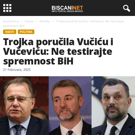
Naslovnica
Vijesti
Politika
Trojka poručila Vučiću i Vučeviću: Ne testirajte
spremnost BiH
VIJESTI
POLITIKA
Trojka poručila Vučiću i
Vučeviću: Ne testirajte
spremnost BiH
21 Februara, 2025