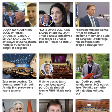
DODIK NA KOLJENIMA,
“KO JE OVDJE LUD, A KO
Federalni ministar Kemal
VUČIĆEV PREZIR
LAŽNO PREDSTAVLJA?!”:
Hrnjić se pohvalio
OPOZICIJE I ZMAJ OD
Trivić pozvala Tužilaštvo i
efektima minimalne plaće
ŠIPOVA KAO GLAVNA
inspekciju da uhapse
od 1.000 KM: „Federacija
ZVIJEZDA: Brutalna analiza
Dodika – “Radi na crno…”
nije doživjela slom,
Nebojše Vukanovića o
brojke pokazuju rast“
posjeti iz Beograda
Zabranjen pozdrav “Za
U Livnu poslao jasnu
Igor Dodik potvrdio
dom spremni” i simboli
poruku: Izetbegović
kandidaturu i biće nosioc
Armije BiH, predviđene i
poručio da simboli
liste: “Politiku sam učio
kazne zatvora
Armije RBiH nikada neće
od najboljeg, od svog
biti
oca”