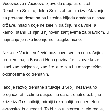
Vučevićeve i Vučićeve izjave da stoje uz entitet
Republiku Srpsku, dok u Srbiji zabranjuju izvještavanje
sa protesta desetina pa i stotina hiljada građana njihove
države, mladih koje ne žele ni da čuju ni da vide, a
kamoli stanu uz njih u njihovim zahtjevima za pravdom, u
najmanju je ruku licemjerno i tragikomično.
Neka se Vučić i Vučević pozabave svojim unutrašnjim
problemima, a Bosna i Hercegovina će i iz ove krize
izaći kao pobjednik, kao što je to bila i u mnogo težim
okolnostima od trenutnih.
Iako je razvoj trenutne situacije u Srbiji nezahvalno
prognozirati, želimo susjedima da iz trenutne ozbiljne
krize izađu stabilniji, mirniji i okrenutiji prosperitetnoj
evropskoj budućnosti. To bi bilo u interesu cijele regije,