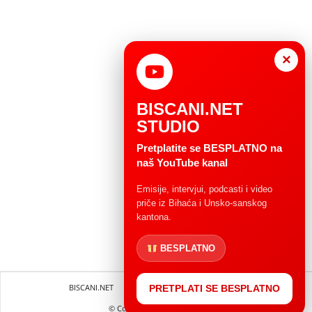
×
BISCANI.NET
STUDIO
Pretplatite se BESPLATNO na
naš YouTube kanal
Emisije, intervjui, podcasti i video
priče iz Bihaća i Unsko-sanskog
kantona.
BESPLATNO
BISCANI.NET
Impressum
Uvjeti korištenja
PRETPLATI SE BESPLATNO
© Copryright 2004 - 2025.