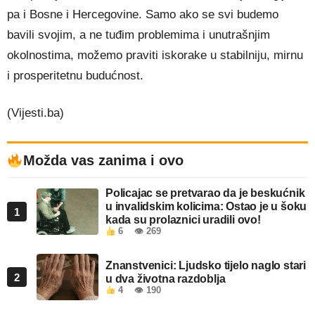
pa i Bosne i Hercegovine. Samo ako se svi budemo
bavili svojim, a ne tuđim problemima i unutrašnjim
okolnostima, možemo praviti iskorake u stabilniju, mirnu
i prosperitetnu budućnost.
(Vijesti.ba)
Možda vas zanima i ovo
Policajac se pretvarao da je beskućnik
u invalidskim kolicima: Ostao je u šoku
1
kada su prolaznici uradili ovo!
6
👁 269
Znanstvenici: Ljudsko tijelo naglo stari
2
u dva životna razdoblja
4
👁 190