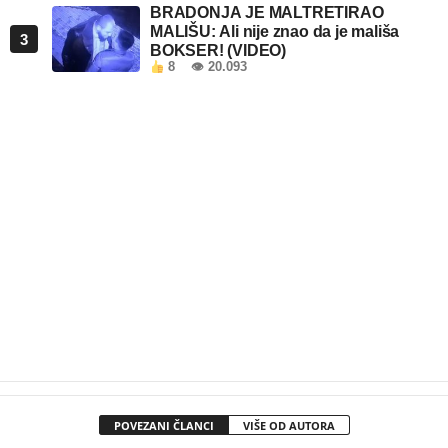
BRADONJA JE MALTRETIRAO
MALIŠU: Ali nije znao da je mališa
3
BOKSER! (VIDEO)
8
👁 20.093
POVEZANI ČLANCI
VIŠE OD AUTORA