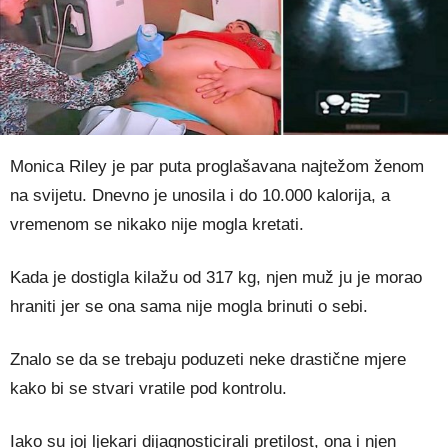
Monica Riley je par puta proglašavana najtežom ženom
na svijetu. Dnevno je unosila i do 10.000 kalorija, a
vremenom se nikako nije mogla kretati.
Kada je dostigla kilažu od 317 kg, njen muž ju je morao
hraniti jer se ona sama nije mogla brinuti o sebi.
Znalo se da se trebaju poduzeti neke drastične mjere
kako bi se stvari vratile pod kontrolu.
Iako su joj ljekari dijagnosticirali pretilost, ona i njen