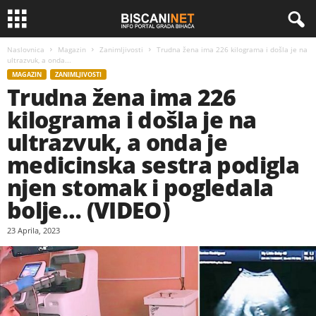
Naslovnica
Magazin
Zanimljivosti
Trudna žena ima 226 kilograma i došla je na
ultrazvuk, a onda...
MAGAZIN
ZANIMLJIVOSTI
Trudna žena ima 226
kilograma i došla je na
ultrazvuk, a onda je
medicinska sestra podigla
njen stomak i pogledala
bolje… (VIDEO)
23 Aprila, 2023