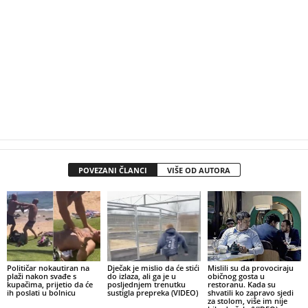
POVEZANI ČLANCI
VIŠE OD AUTORA
Političar nokautiran na
Dječak je mislio da će stići
Mislili su da provociraju
plaži nakon svađe s
do izlaza, ali ga je u
običnog gosta u
kupačima, prijetio da će
posljednjem trenutku
restoranu. Kada su
ih poslati u bolnicu
sustigla prepreka (VIDEO)
shvatili ko zapravo sjedi
za stolom, više im nije