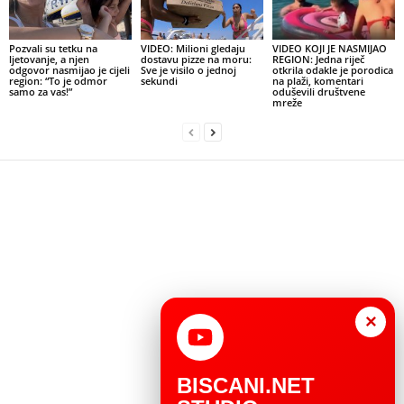
Pozvali su tetku na
VIDEO: Milioni gledaju
VIDEO KOJI JE NASMIJAO
ljetovanje, a njen
dostavu pizze na moru:
REGION: Jedna riječ
odgovor nasmijao je cijeli
Sve je visilo o jednoj
otkrila odakle je porodica
region: “To je odmor
sekundi
na plaži, komentari
samo za vas!”
oduševili društvene
mreže
×
BISCANI.NET