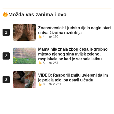
Možda vas zanima i ovo
Znanstvenici: Ljudsko tijelo naglo stari
1
u dva životna razdoblja
4
👁 190
Mama nije znala zbog čega je grobno
mjesto njenog sina uvijek zeleno,
2
rasplakala se kad je saznala istinu
5
👁 257
VIDEO: Rasporili zmiju uvjereni da im
3
je pojela tele, pa ostali u čudu
8
👁 2.231