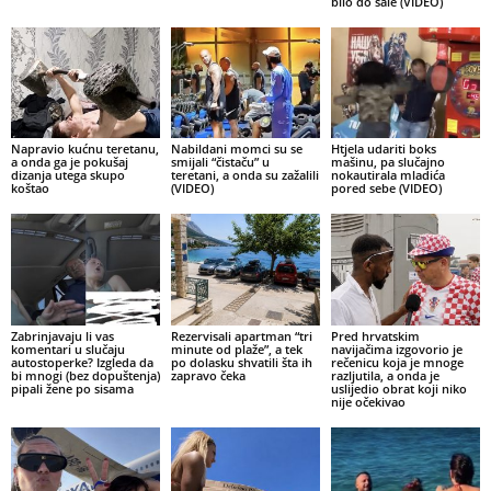
bilo do šale (VIDEO)
Napravio kućnu teretanu,
Nabildani momci su se
Htjela udariti boks
a onda ga je pokušaj
smijali “čistaču” u
mašinu, pa slučajno
dizanja utega skupo
teretani, a onda su zažalili
nokautirala mladića
koštao
(VIDEO)
pored sebe (VIDEO)
Zabrinjavaju li vas
Rezervisali apartman “tri
Pred hrvatskim
komentari u slučaju
minute od plaže”, a tek
navijačima izgovorio je
autostoperke? Izgleda da
po dolasku shvatili šta ih
rečenicu koja je mnoge
bi mnogi (bez dopuštenja)
zapravo čeka
razljutila, a onda je
pipali žene po sisama
uslijedio obrat koji niko
nije očekivao