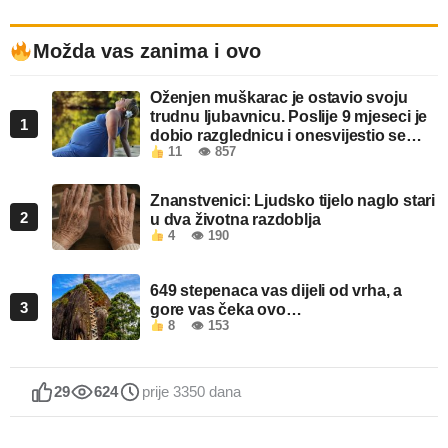
Možda vas zanima i ovo
Oženjen muškarac je ostavio svoju
trudnu ljubavnicu. Poslije 9 mjeseci je
1
dobio razglednicu i onesvijestio se
11
👁 857
kada je pročitao šta piše!
Znanstvenici: Ljudsko tijelo naglo stari
2
u dva životna razdoblja
4
👁 190
649 stepenaca vas dijeli od vrha, a
3
gore vas čeka ovo…
8
👁 153
29
624
prije 3350 dana