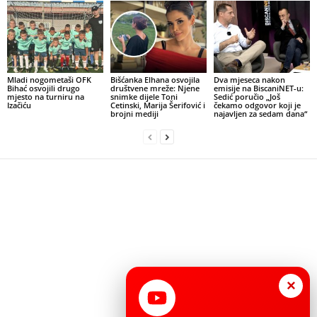
Mladi nogometaši OFK
Bišćanka Elhana osvojila
Dva mjeseca nakon
Bihać osvojili drugo
društvene mreže: Njene
emisije na BiscaniNET-u:
mjesto na turniru na
snimke dijele Toni
Sedić poručio „Još
Izačiću
Cetinski, Marija Šerifović i
čekamo odgovor koji je
brojni mediji
najavljen za sedam dana“
×