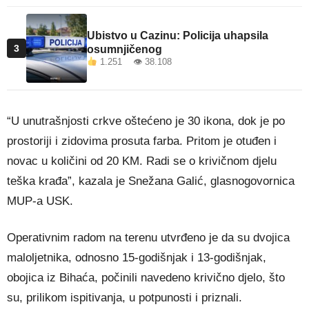
Ubistvo u Cazinu: Policija uhapsila
3
osumnjičenog
1.251 👁 38.108
“U unutrašnjosti crkve oštećeno je 30 ikona, dok je po
prostoriji i zidovima prosuta farba. Pritom je otuđen i
novac u količini od 20 KM. Radi se o krivičnom djelu
teška krađa”, kazala je Snežana Galić, glasnogovornica
MUP-a USK.
Operativnim radom na terenu utvrđeno je da su dvojica
maloljetnika, odnosno 15-godišnjak i 13-godišnjak,
obojica iz Bihaća, počinili navedeno krivično djelo, što
su, prilikom ispitivanja, u potpunosti i priznali.