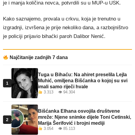
je i manja količina novca, potvrdili su u MUP-u USK.
Kako saznajemo, provala u crkvu, koja je trenutno u
izgradnji, izvršena je prije nekoliko dana, a razbojništvo
je policiji prijavio bihaćki paroh Dalibor Nenić.
Najčitanije zadnjih 7 dana
Tuga u Bihaću: Na ahiret preselila Lejla
Muhić, omiljena Bišćanka o kojoj su svi
1
imali samo riječi hvale
3.313 👁 94.304
Bišćanka Elhana osvojila društvene
mreže: Njene snimke dijele Toni Cetinski,
2
Marija Šerifović i brojni mediji
3.054 👁 85.113