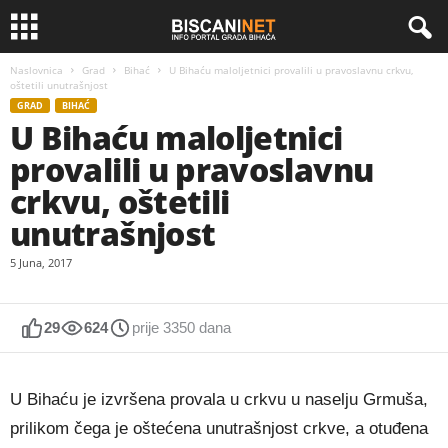
Naslovnica
Grad
Bihać
U Bihaću maloljetnici provalili u pravoslavnu crkvu,
oštetili unutrašnjost
GRAD
BIHAĆ
U Bihaću maloljetnici
provalili u pravoslavnu
crkvu, oštetili
unutrašnjost
5 Juna, 2017
29
624
prije 3350 dana
U Bihaću je izvršena provala u crkvu u naselju Grmuša,
prilikom čega je oštećena unutrašnjost crkve, a otuđena