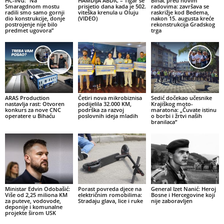
HC-ING: “Na
HAMDIJA ABDIĆ – Tigar se
Bihać pred novim
Smaragdnom mostu
prisjetio dana kada je 502.
radovima: završava se
radili smo samo gornji
viteška krenula u Oluju
raskrižje kod Bedema,
dio konstrukcije, donje
(VIDEO)
nakon 15. augusta kreće
postrojenje nije bilo
rekonstrukcija Gradskog
predmet ugovora”
trga
ARAS Production
Četiri nova mikrobiznisa
Sedić dočekao učesnike
nastavlja rast: Otvoren
podijelila 32.000 KM,
Krajiškog moto-
konkurs za nove CNC
podrška za razvoj
maratona: „Čuvate istinu
operatere u Bihaću
poslovnih ideja mladih
o borbi i žrtvi naših
branilaca“
Ministar Edvin Odobašić:
Porast povreda djece na
General Izet Nanić: Heroj
Više od 2,25 miliona KM
električnim romobilima:
Bosne i Hercegovine koji
za puteve, vodovode,
Stradaju glava, lice i ruke
nije zaboravljen
deponije i komunalne
projekte širom USK