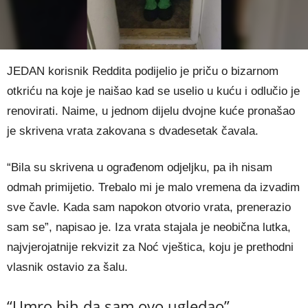
JEDAN korisnik Reddita podijelio je priču o bizarnom
otkriću na koje je naišao kad se uselio u kuću i odlučio je
renovirati. Naime, u jednom dijelu dvojne kuće pronašao
je skrivena vrata zakovana s dvadesetak čavala.
“Bila su skrivena u ograđenom odjeljku, pa ih nisam
odmah primijetio. Trebalo mi je malo vremena da izvadim
sve čavle. Kada sam napokon otvorio vrata, prenerazio
sam se”, napisao je. Iza vrata stajala je neobična lutka,
najvjerojatnije rekvizit za Noć vještica, koju je prethodni
vlasnik ostavio za šalu.
“Umro bih da sam ovo ugledao”