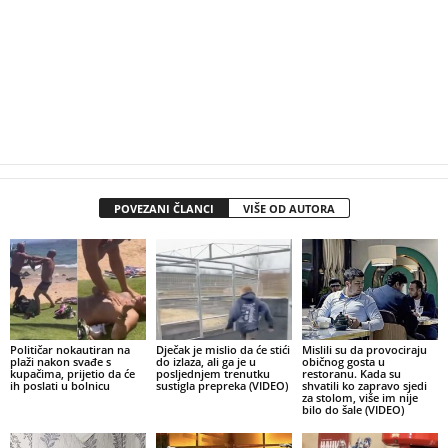
POVEZANI ČLANCI
VIŠE OD AUTORA
Političar nokautiran na
Dječak je mislio da će stići
Mislili su da provociraju
plaži nakon svađe s
do izlaza, ali ga je u
običnog gosta u
kupačima, prijetio da će
posljednjem trenutku
restoranu. Kada su
ih poslati u bolnicu
sustigla prepreka (VIDEO)
shvatili ko zapravo sjedi
za stolom, više im nije
bilo do šale (VIDEO)