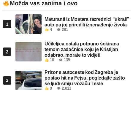
Možda vas zanima i ovo
Maturanti iz Mostara razrednici “ukrali”
1
auto pa joj priredili iznenađenje života
4
👁 281
Učiteljica ostala potpuno šokirana
temom zadaćnice koju je Kristijan
2
odabrao, morate to vidjeti
10
👁 135
Prizor s autoceste kod Zagreba je
postao hit na Fejsu, pogledajte zašto
3
se ljudi smiju vozaču Tesle
9
👁 2.013