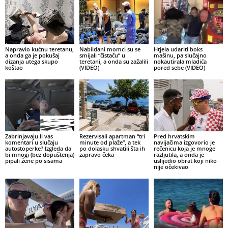
Napravio kućnu teretanu,
Nabildani momci su se
Htjela udariti boks
a onda ga je pokušaj
smijali “čistaču” u
mašinu, pa slučajno
dizanja utega skupo
teretani, a onda su zažalili
nokautirala mladića
koštao
(VIDEO)
pored sebe (VIDEO)
Zabrinjavaju li vas
Rezervisali apartman “tri
Pred hrvatskim
komentari u slučaju
minute od plaže”, a tek
navijačima izgovorio je
autostoperke? Izgleda da
po dolasku shvatili šta ih
rečenicu koja je mnoge
bi mnogi (bez dopuštenja)
zapravo čeka
razljutila, a onda je
pipali žene po sisama
uslijedio obrat koji niko
nije očekivao