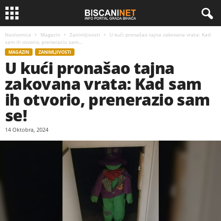
Naslovnica
Magazin
Zanimljivosti
U kući pronašao tajna zakovana vrata: Kad
sam ih otvorio, prenerazio sam...
MAGAZIN
ZANIMLJIVOSTI
U kući pronašao tajna
zakovana vrata: Kad sam
ih otvorio, prenerazio sam
se!
14 Oktobra, 2024