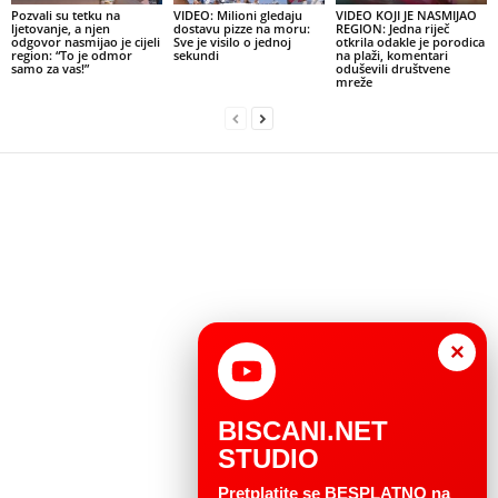
Pozvali su tetku na
VIDEO: Milioni gledaju
VIDEO KOJI JE NASMIJAO
ljetovanje, a njen
dostavu pizze na moru:
REGION: Jedna riječ
odgovor nasmijao je cijeli
Sve je visilo o jednoj
otkrila odakle je porodica
region: “To je odmor
sekundi
na plaži, komentari
samo za vas!”
oduševili društvene
mreže
×
BISCANI.NET
STUDIO
Pretplatite se BESPLATNO na